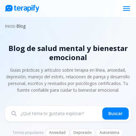
menu
Psicólogos en línea
Inicio
›
Blog
Precios
Blog de salud mental y bienestar
Opiniones
emocional
Empresas
Preguntas frecuentes
Guías prácticas y artículos sobre terapia en línea, ansiedad,
depresión, manejo del estrés, relaciones de pareja y desarrollo
Blog
personal, escritos y revisados por psicólogos certificados. Tu
fuente confiable para cuidar tu bienestar emocional.
Trabaja con nosotros
Buscar
Temas populares:
Ansiedad
Depresión
Autoestima