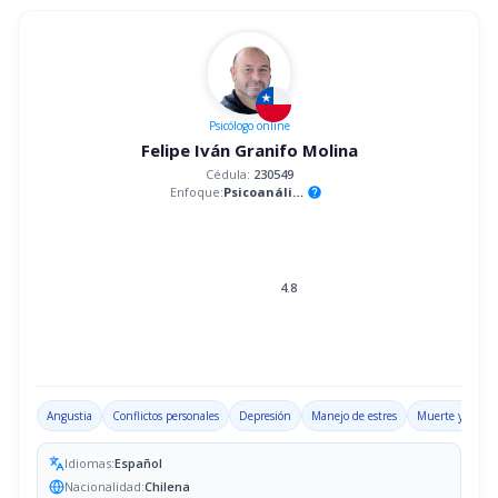
Psicólogo
online
Felipe Iván Granifo Molina
Cédula:
230549
Enfoque:
Psicoanálisis
help
4.8
Angustia
Conflictos personales
Depresión
Manejo de estres
Muerte y luto
Idiomas:
Español
Nacionalidad:
Chilena