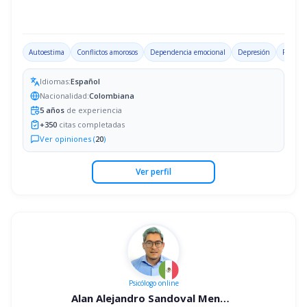
Autoestima
Conflictos amorosos
Dependencia emocional
Depresión
Problem
Idiomas:
Español
Nacionalidad:
Colombiana
5
años
de experiencia
+
350
citas completadas
Ver opiniones (
20
)
Ver perfil
Psicólogo
online
Alan Alejandro Sandoval Mendoza