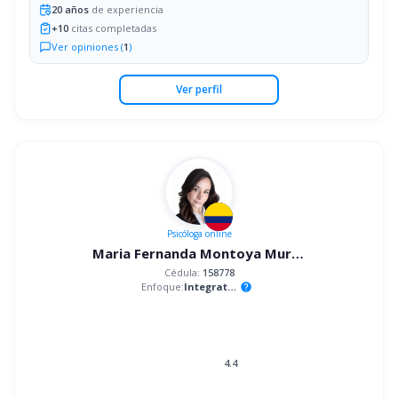
20
años
de experiencia
+
10
citas completadas
Ver opiniones (
1
)
Ver perfil
Psicóloga
online
Maria Fernanda Montoya Murillo
Cédula:
158778
Enfoque:
Integrativo
help
4.4