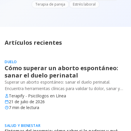
Terapia de pareja
Estrés laboral
Artículos recientes
DUELO
Cómo superar un aborto espontáneo:
sanar el duelo perinatal
Superar un aborto espontáneo: sanar el duelo perinatal.
Encuentra herramientas clínicas para validar tu dolor, sanar y
recuperar tu bienestar emocional.
Terapify - Psicólogos en Línea
21 de julio de 2026
7
min de lectura
SALUD Y BIENESTAR
Síntomas del insomnio: cómo saber si lo padeces y qué