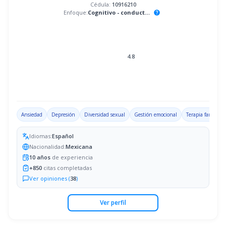
Cédula:
10916210
Enfoque:
Cognitivo - conductual
help
4.8
Ansiedad
Depresión
Diversidad sexual
Gestión emocional
Terapia familiar
Idiomas:
Español
Nacionalidad:
Mexicana
10
años
de experiencia
+
850
citas completadas
Ver opiniones (
38
)
Ver perfil