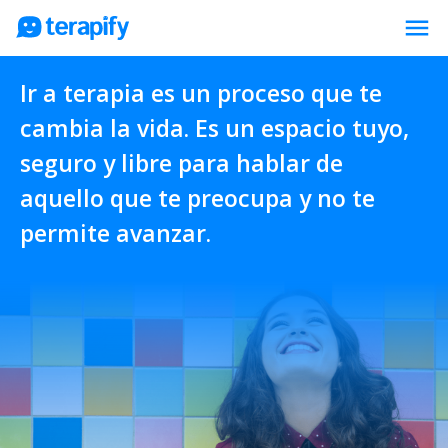
menu
Psicólogos en línea
Ir a terapia es un proceso que te
Precios
cambia la vida. Es un espacio tuyo,
Opiniones
seguro y libre para hablar de
aquello que te preocupa y no te
Empresas
permite avanzar.
Preguntas frecuentes
Blog
Trabaja con nosotros