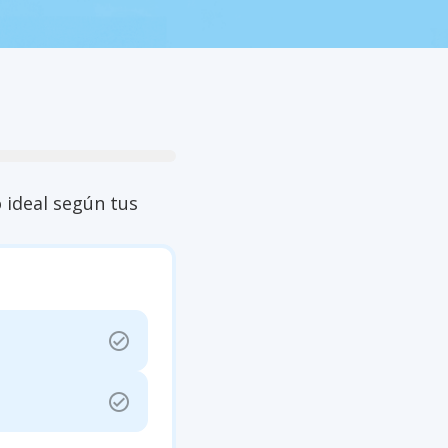
close
 ideal según tus
check_circle
check_circle