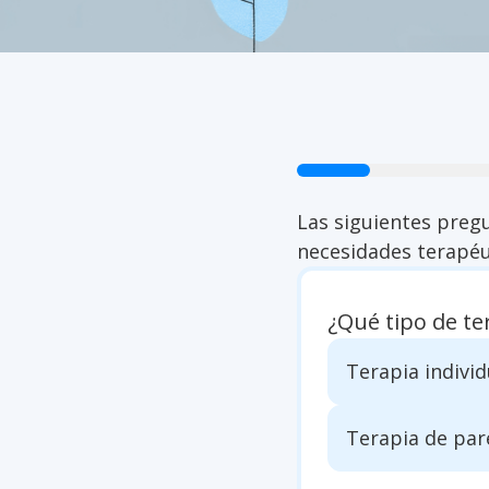
arrow_back
Las siguientes preg
necesidades terapéu
¿Qué tipo de te
Terapia individ
Terapia de par