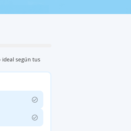
close
 ideal según tus
check_circle
check_circle