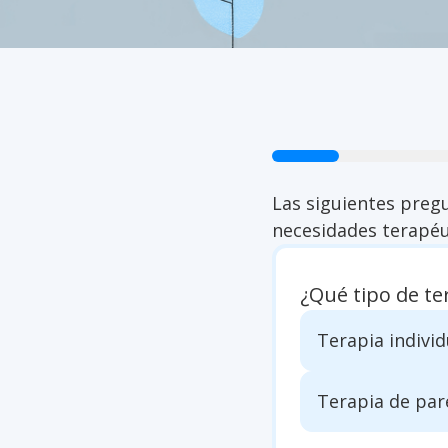
arrow_back
Las siguientes preg
necesidades terapéu
¿Qué tipo de te
Terapia individ
Terapia de par