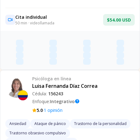
Cita individual
$54.00 USD
50
min · videollamada
Psicóloga
en línea
Luisa Fernanda Díaz Correa
Cédula:
156243
Enfoque:
Integrativo
help
·
5.0
1
opinión
Ansiedad
Ataque de pánico
Trastorno de la personalidad
Trastorno obsesivo compulsivo