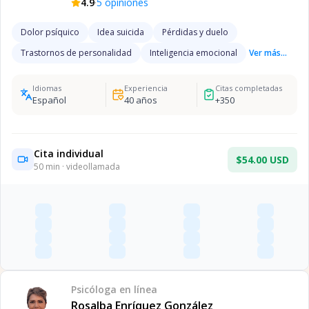
·
4.9
5
opiniones
Dolor psíquico
Idea suicida
Pérdidas y duelo
Trastornos de personalidad
Inteligencia emocional
Ver más...
Idiomas
Experiencia
Citas completadas
Español
40
años
+
350
Cita individual
$54.00 USD
50
min · videollamada
Psicóloga
en línea
Rosalba Enríquez González