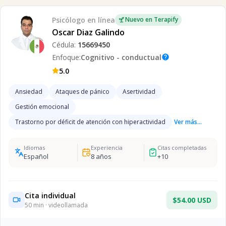
Psicólogo
en línea
Nuevo en Terapify
Oscar Diaz Galindo
Cédula:
15669450
Enfoque:
Cognitivo - conductual
help
5.0
Ansiedad
Ataques de pánico
Asertividad
Gestión emocional
Trastorno por déficit de atención con hiperactividad
Ver más...
Idiomas
Experiencia
Citas completadas
Español
8
años
+
10
Cita individual
$54.00 USD
50
min · videollamada