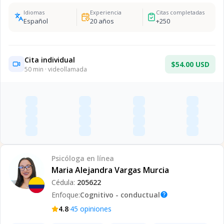
Idiomas
Experiencia
Citas completadas
Español
20
años
+
250
Cita individual
$54.00 USD
50
min · videollamada
Psicóloga
en línea
Maria Alejandra Vargas Murcia
Cédula:
205622
Enfoque:
Cognitivo - conductual
help
·
4.8
45
opiniones