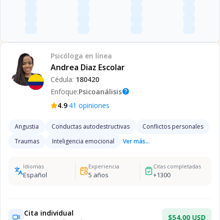
Psicóloga
en línea
Andrea Diaz Escolar
Cédula:
180420
Enfoque:
Psicoanálisis
help
·
4.9
41
opiniones
Angustia
Conductas autodestructivas
Conflictos personales
Traumas
Inteligencia emocional
Ver más...
Idiomas
Experiencia
Citas completadas
Español
5
años
+
1300
Cita individual
$54.00 USD