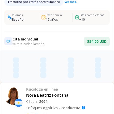
Trastorno por estrés postraumático
Ver más...
Idiomas
Experiencia
Citas completadas
Español
15
años
+
10
Cita individual
$54.00 USD
50
min · videollamada
Psicóloga
en línea
Nora Beatriz Fontana
Cédula:
2664
Enfoque:
Cognitivo - conductual
help