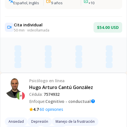
Español, Inglés
9
años
+
10
Cita individual
$54.00 USD
50
min · videollamada
Psicólogo
en línea
Hugo Arturo Cantú González
Cédula:
7574932
Enfoque:
Cognitivo - conductual
help
·
4.7
60
opiniones
Ansiedad
Depresión
Manejo de la frustración