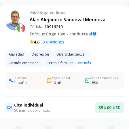
Psicólogo
en línea
Alan Alejandro Sandoval Mendoza
Cédula:
10916210
Enfoque:
Cognitivo - conductual
help
·
4.8
38
opiniones
Ansiedad
Depresión
Diversidad sexual
Gestión emocional
Terapia familiar
Ver más...
Idiomas
Experiencia
Citas completadas
Español
10
años
+
850
Cita individual
$54.00 USD
50
min · videollamada