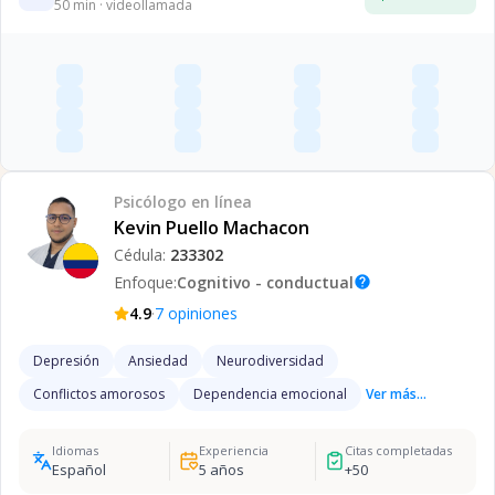
50
min · videollamada
Psicólogo
en línea
Kevin Puello Machacon
Cédula:
233302
Enfoque:
Cognitivo - conductual
help
·
4.9
7
opiniones
Depresión
Ansiedad
Neurodiversidad
Conflictos amorosos
Dependencia emocional
Ver más...
Idiomas
Experiencia
Citas completadas
Español
5
años
+
50