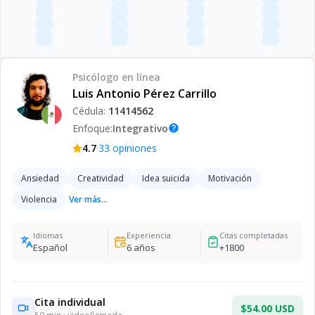
Psicólogo
en línea
Luis Antonio Pérez Carrillo
Cédula:
11414562
Enfoque:
Integrativo
help
·
4.7
33
opiniones
Ansiedad
Creatividad
Idea suicida
Motivación
Violencia
Ver más...
Idiomas
Experiencia
Citas completadas
Español
6
años
+
1800
Cita individual
$54.00 USD