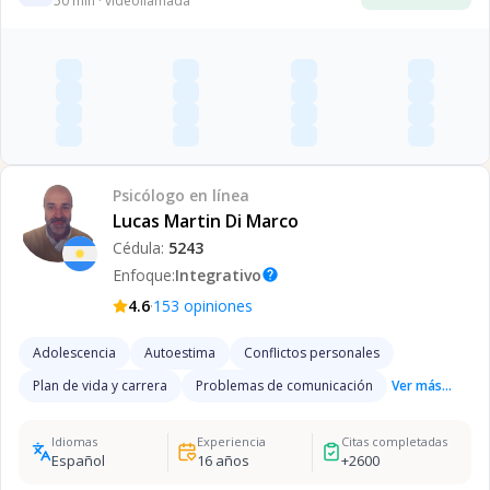
50
min · videollamada
Psicólogo
en línea
Lucas Martin Di Marco
Cédula:
5243
Enfoque:
Integrativo
help
·
4.6
153
opiniones
Adolescencia
Autoestima
Conflictos personales
Plan de vida y carrera
Problemas de comunicación
Ver más...
Idiomas
Experiencia
Citas completadas
Español
16
años
+
2600