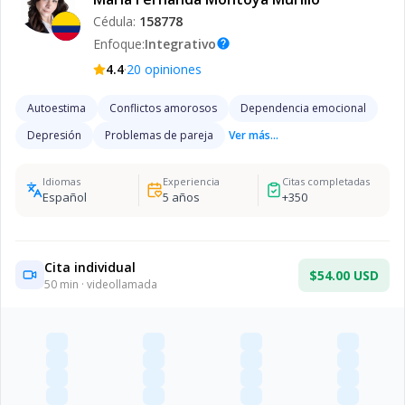
Cédula:
158778
Enfoque:
Integrativo
help
·
4.4
20
opiniones
Autoestima
Conflictos amorosos
Dependencia emocional
Depresión
Problemas de pareja
Ver más...
Idiomas
Experiencia
Citas completadas
Español
5
años
+
350
Cita individual
$54.00 USD
50
min · videollamada