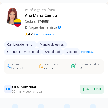
Psicóloga
en línea
Ana Maria Campo
Cédula:
174688
Enfoque:
Humanista
help
·
4.6
24
opiniones
Cambios de humor
Manejo de estres
Orientación vocacional
Sexualidad
Suicidio
Ver más...
Idiomas
Experiencia
Citas completadas
Español
7
años
+
350
Cita individual
$54.00 USD
50
min · videollamada