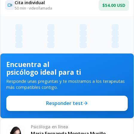
Cita individual
$54.00 USD
50
min · videollamada
Encuentra al
psicólogo ideal para ti
Responde unas preguntas y te mostramos a los terapeutas
más compatibles contigo.
Responder test
Psicóloga
en línea
Maria Fernanda Montoya Murillo