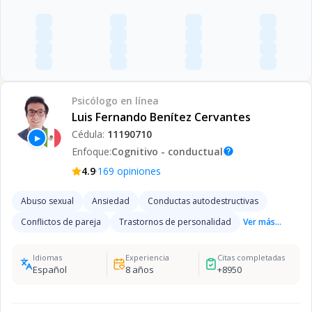
Psicólogo
en línea
Luis Fernando Benítez Cervantes
Cédula:
11190710
▶
Enfoque:
Cognitivo - conductual
help
·
4.9
169
opiniones
Abuso sexual
Ansiedad
Conductas autodestructivas
Conflictos de pareja
Trastornos de personalidad
Ver más...
Idiomas
Experiencia
Citas completadas
Español
8
años
+
8950