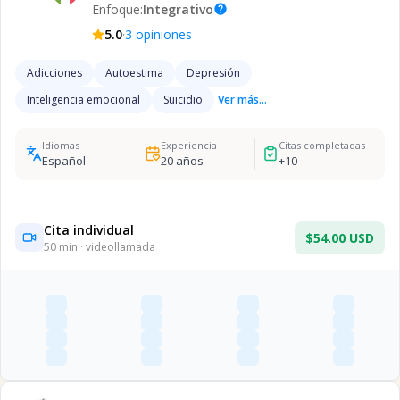
Enfoque:
Integrativo
help
·
5.0
3
opiniones
Adicciones
Autoestima
Depresión
Inteligencia emocional
Suicidio
Ver más...
Idiomas
Experiencia
Citas completadas
Español
20
años
+
10
Cita individual
$54.00 USD
50
min · videollamada