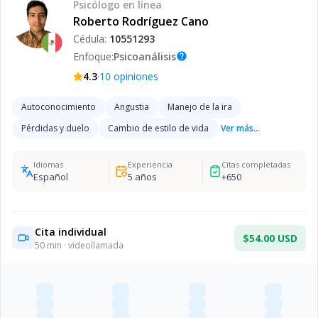
Psicólogo
en línea
Roberto Rodríguez Cano
Cédula:
10551293
Enfoque:
Psicoanálisis
help
·
4.3
10
opiniones
Autoconocimiento
Angustia
Manejo de la ira
Pérdidas y duelo
Cambio de estilo de vida
Ver más...
Idiomas
Experiencia
Citas completadas
Español
5
años
+
650
Cita individual
$54.00 USD
50
min · videollamada