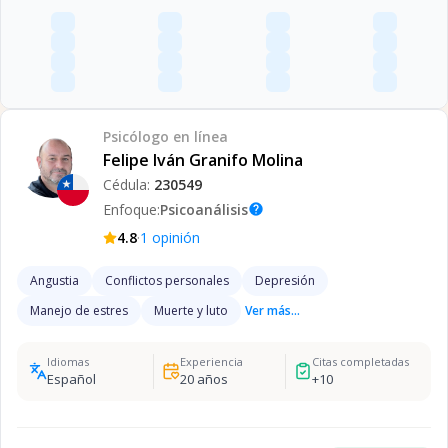
Psicólogo
en línea
Felipe Iván Granifo Molina
Cédula:
230549
Enfoque:
Psicoanálisis
help
·
4.8
1
opinión
Angustia
Conflictos personales
Depresión
Manejo de estres
Muerte y luto
Ver más...
Idiomas
Experiencia
Citas completadas
Español
20
años
+
10