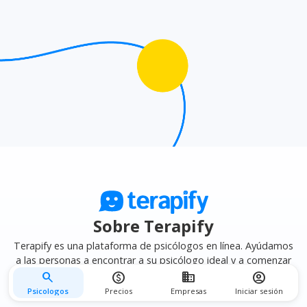
afinidad terapéutica
para encontrar el psicólogo que
mejor se adapte a tus necesidades.
Sobre Terapify
Terapify es una plataforma de psicólogos en línea. Ayúdamos
a las personas a encontrar a su psicólogo ideal y a comenzar
su terapia psicológica en línea de forma fácil, segura y privada.
search
monetization_on
business
account_circle
Psicologos
Precios
Empresas
Iniciar sesión