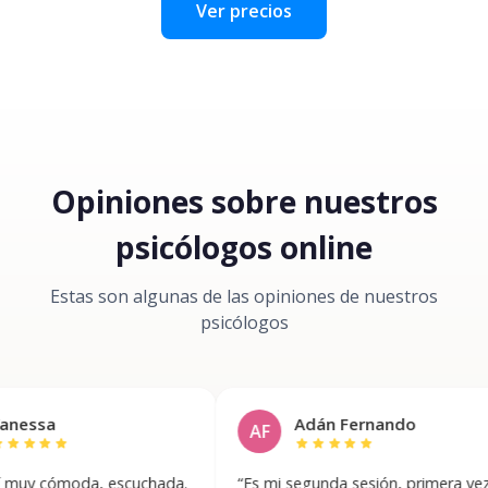
Ver precios
Opiniones sobre nuestros
psicólogos online
Estas son algunas de las opiniones de nuestros
psicólogos
Adán Fernando
AF
star
star
star
star
star
da, escuchada.
“
Es mi segunda sesión, primera vez
“
Fe