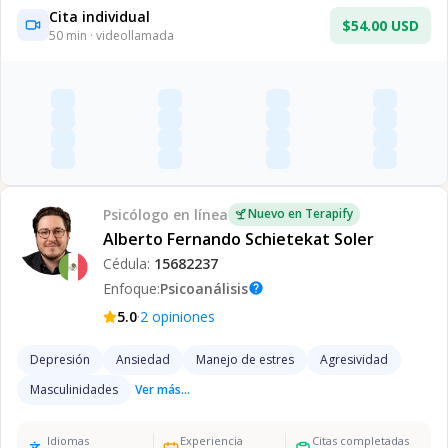
Cita individual
$54.00 USD
50
min · videollamada
Psicólogo
en línea
Nuevo en Terapify
Alberto Fernando Schietekat Soler
Cédula:
15682237
Enfoque:
Psicoanálisis
help
·
5.0
2
opiniones
Depresión
Ansiedad
Manejo de estres
Agresividad
Masculinidades
Ver más...
Idiomas
Experiencia
Citas completadas