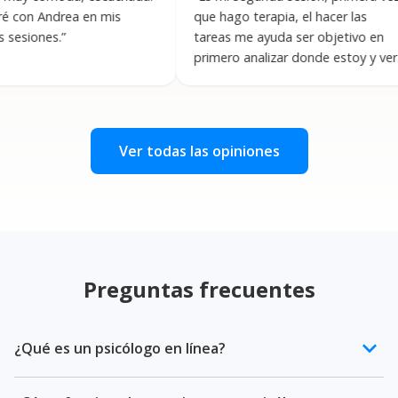
rea en mis
que hago terapia, el hacer las
psi
”
tareas me ayuda ser objetivo en
pa
primero analizar donde estoy y ver
con
como progreso, en sesión
ac
realmente me siento escuchado.
”
sin
ate
Ver todas las opiniones
Preguntas frecuentes
keyboard_arrow_down
¿Qué es un psicólogo en línea?
Un psicólogo en línea es un profesional de la salud