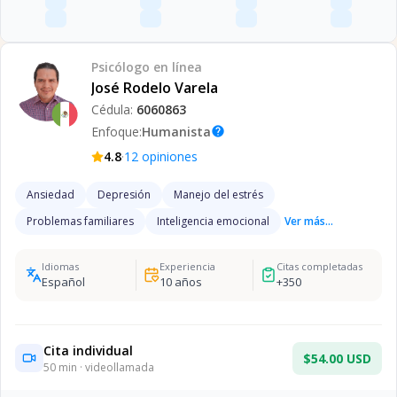
Psicólogo
en línea
José Rodelo Varela
Cédula:
6060863
Enfoque:
Humanista
help
·
4.8
12
opiniones
Ansiedad
Depresión
Manejo del estrés
Problemas familiares
Inteligencia emocional
Ver más...
Idiomas
Experiencia
Citas completadas
Español
10
años
+
350
Cita individual
$54.00 USD
50
min · videollamada