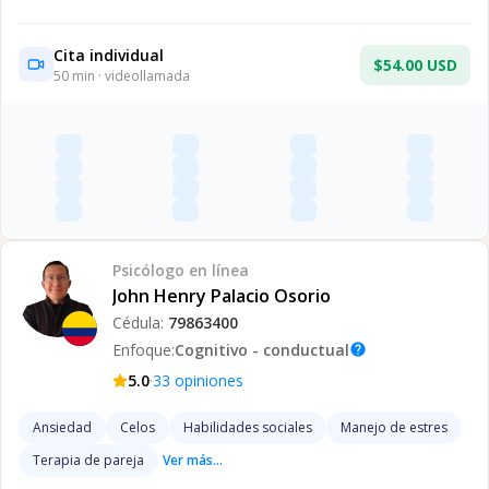
Cita individual
$54.00 USD
50
min · videollamada
Psicólogo
en línea
John Henry Palacio Osorio
Cédula:
79863400
Enfoque:
Cognitivo - conductual
help
·
5.0
33
opiniones
Ansiedad
Celos
Habilidades sociales
Manejo de estres
Terapia de pareja
Ver más...