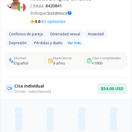
Cédula:
8420841
Enfoque:
Sistémico
help
·
4.6
63
opiniones
Conflictos de pareja
Diversidad sexual
Ansiedad
Depresión
Pérdidas y duelo
Ver más...
Idiomas
Experiencia
Citas completadas
Español
9
años
+
1900
Cita individual
$54.00 USD
50
min · videollamada