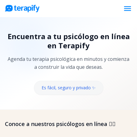
menu
Psicólogos en línea
Encuentra a tu psicólogo en línea
Precios
en Terapify
Opiniones
Agenda tu terapia psicológica en minutos y comienza
Empresas
a construir la vida que deseas.
Preguntas frecuentes
Blog
Es fácil, seguro y privado ✨
Trabaja con nosotros
Conoce a nuestros psicólogos en línea 👇🏼