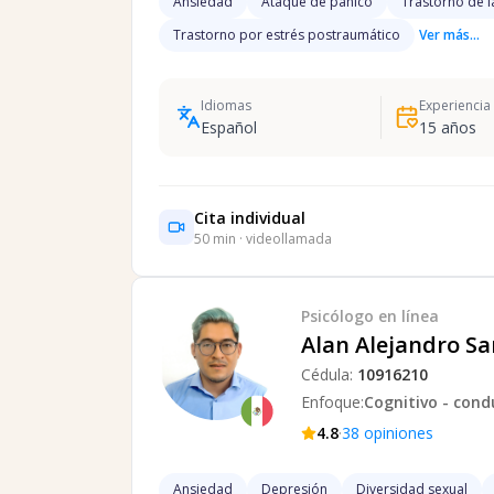
Ansiedad
Ataque de pánico
Trastorno de l
Trastorno por estrés postraumático
Ver más...
Idiomas
Experiencia
Español
15
años
Cita individual
50
min · videollamada
Psicólogo
en línea
Alan Alejandro S
Cédula:
10916210
Enfoque:
Cognitivo - cond
·
4.8
38
opiniones
Ansiedad
Depresión
Diversidad sexual