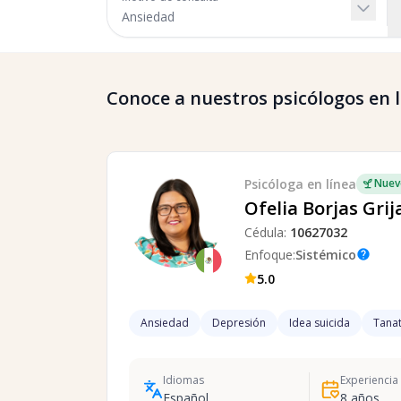
Conoce a nuestros psicólogos en lí
Psicóloga
en línea
Nuev
Ofelia Borjas Grij
Cédula:
10627032
Enfoque:
Sistémico
help
5.0
Ansiedad
Depresión
Idea suicida
Tanat
Idiomas
Experiencia
Español
8
años