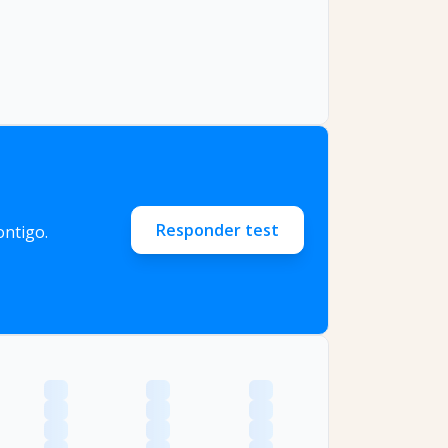
Responder test
ntigo.