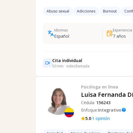
Abuso sexual
Adicciones
Burnout
Confl
Idiomas
Experiencia
Español
7
años
Cita individual
50
min · videollamada
Psicóloga
en línea
Luisa Fernanda D
Cédula:
156243
Enfoque:
Integrativo
help
·
5.0
1
opinión