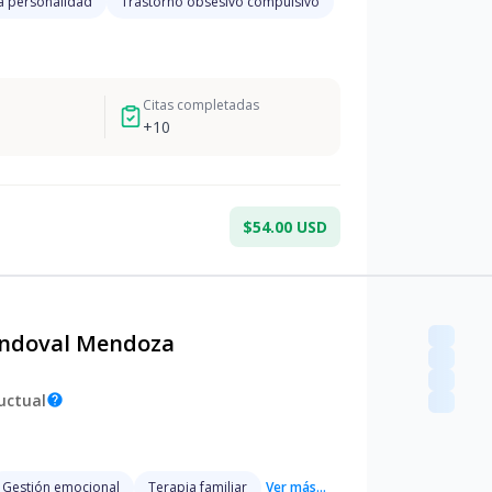
a personalidad
Trastorno obsesivo compulsivo
Citas completadas
+
10
$54.00 USD
andoval Mendoza
uctual
help
Gestión emocional
Terapia familiar
Ver más...