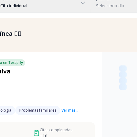
Cita individual
Selecciona día
nea 👇🏼
o en Terapify
alva
ología
Problemas familiares
Ver más...
Citas completadas
+
10