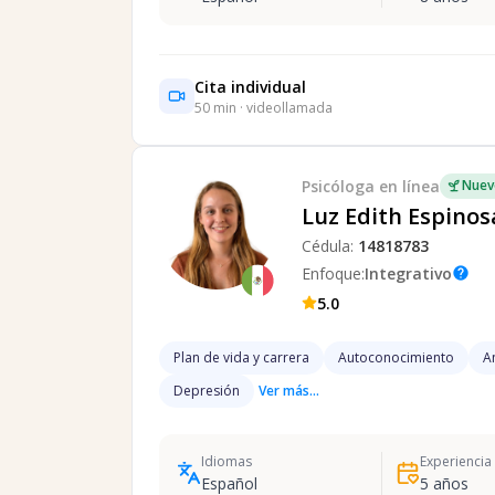
Cita individual
50
min · videollamada
Psicóloga
en línea
Nuev
Luz Edith Espinos
Cédula:
14818783
Enfoque:
Integrativo
help
5.0
Plan de vida y carrera
Autoconocimiento
A
Depresión
Ver más...
Idiomas
Experiencia
Español
5
años