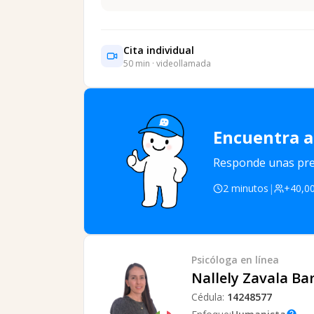
Cita individual
50
min · videollamada
Encuentra a
Responde unas preg
2 minutos
|
+40,00
Psicóloga
en línea
Nallely Zavala Ba
Cédula:
14248577