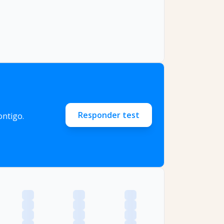
Responder test
ntigo.