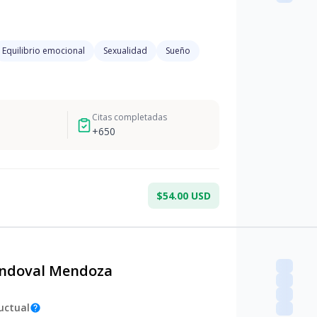
Equilibrio emocional
Sexualidad
Sueño
Citas completadas
+
650
$54.00 USD
andoval Mendoza
uctual
help