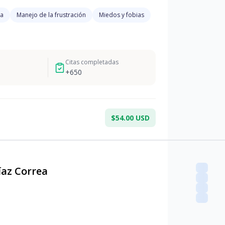
ra
Manejo de la frustración
Miedos y fobias
Citas completadas
+
650
$54.00 USD
íaz Correa