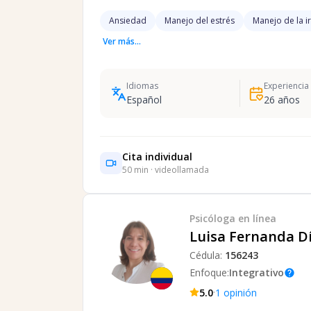
Ansiedad
Manejo del estrés
Manejo de la i
Ver más...
Idiomas
Experiencia
Español
26
años
Cita individual
50
min · videollamada
Psicóloga
en línea
Luisa Fernanda D
Cédula:
156243
Enfoque:
Integrativo
help
·
5.0
1
opinión