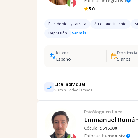
Enfoque:
Integrativo
help
5.0
Plan de vida y carrera
Autoconocimiento
A
Depresión
Ver más...
Idiomas
Experiencia
Español
5
años
Cita individual
50
min · videollamada
Psicólogo
en línea
Emmanuel Román
Cédula:
9616380
Enfoque:
Humanista
help