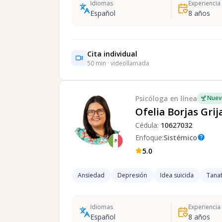
Idiomas
Experiencia
Español
8
años
Cita individual
50
min · videollamada
Psicóloga
en línea
Nuev
Ofelia Borjas Grij
Cédula:
10627032
Enfoque:
Sistémico
help
5.0
Ansiedad
Depresión
Idea suicida
Tanat
Idiomas
Experiencia
Español
8
años