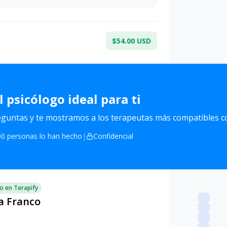
$54.00 USD
l
psicólogo ideal para ti
untas y te mostramos a los terapeutas más compatibles co
0 personas lo han hecho
|
Confidencial
o en Terapify
a Franco