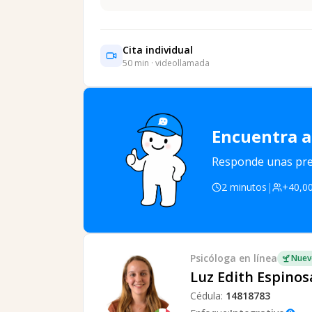
Cita individual
50
min · videollamada
Encuentra a
Responde unas preg
2 minutos
|
+40,00
Psicóloga
en línea
Nuev
Luz Edith Espinos
Cédula:
14818783