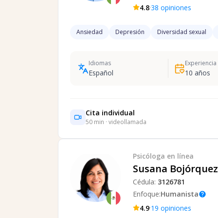
·
4.8
38
opiniones
Ansiedad
Depresión
Diversidad sexual
Idiomas
Experiencia
Español
10
años
Cita individual
50
min · videollamada
Psicóloga
en línea
Susana Bojórquez 
Cédula:
3126781
Enfoque:
Humanista
help
·
4.9
19
opiniones