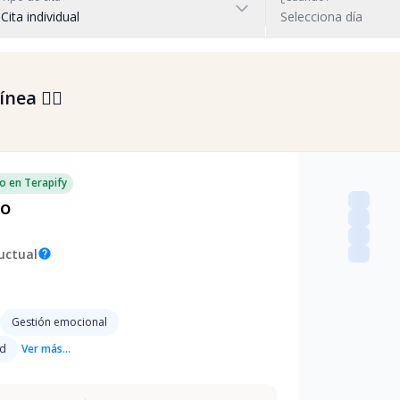
Cita individual
Selecciona día
nea 👇🏼
o en Terapify
do
uctual
help
Gestión emocional
ad
Ver más...