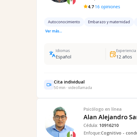
·
4.7
16
opiniones
Autoconocimiento
Embarazo y maternidad
Ver más...
Idiomas
Experiencia
Español
12
años
Cita individual
50
min · videollamada
Psicólogo
en línea
Alan Alejandro S
Cédula:
10916210
Enfoque:
Cognitivo - cond