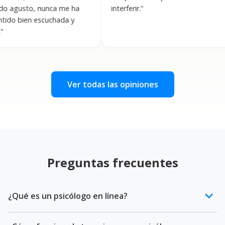
, nunca me ha
interferir.
”
c
n escuchada y
p
s
l
p
Ver todas las opiniones
Preguntas frecuentes
keyboard_arrow_down
¿Qué es un psicólogo en línea?
Un psicólogo en línea es un profesional de la salud