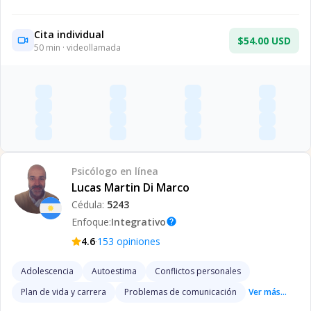
Cita individual
$54.00 USD
50
min · videollamada
Psicólogo
en línea
Lucas Martin Di Marco
Cédula:
5243
Enfoque:
Integrativo
help
·
4.6
153
opiniones
Adolescencia
Autoestima
Conflictos personales
Plan de vida y carrera
Problemas de comunicación
Ver más...