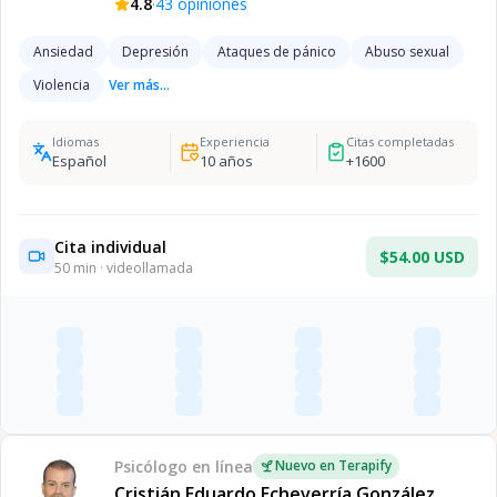
·
4.8
43
opiniones
Ansiedad
Depresión
Ataques de pánico
Abuso sexual
Violencia
Ver más...
Idiomas
Experiencia
Citas completadas
Español
10
años
+
1600
Cita individual
$54.00 USD
50
min · videollamada
Psicólogo
en línea
Nuevo en Terapify
Cristián Eduardo Echeverría González