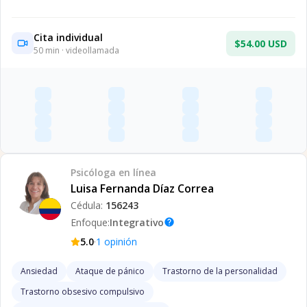
Cita individual
$54.00 USD
50
min · videollamada
Psicóloga
en línea
Luisa Fernanda Díaz Correa
Cédula:
156243
Enfoque:
Integrativo
help
·
5.0
1
opinión
Ansiedad
Ataque de pánico
Trastorno de la personalidad
Trastorno obsesivo compulsivo