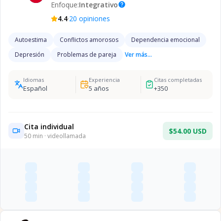
Enfoque:
Integrativo
help
·
4.4
20
opiniones
Autoestima
Conflictos amorosos
Dependencia emocional
Depresión
Problemas de pareja
Ver más...
Idiomas
Experiencia
Citas completadas
Español
5
años
+
350
Cita individual
$54.00 USD
50
min · videollamada