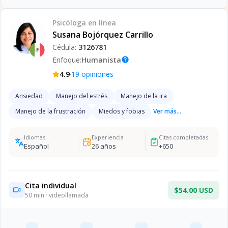
Psicóloga
en línea
Susana Bojórquez Carrillo
Cédula:
3126781
Enfoque:
Humanista
help
·
4.9
19
opiniones
Ansiedad
Manejo del estrés
Manejo de la ira
Manejo de la frustración
Miedos y fobias
Ver más...
Idiomas
Experiencia
Citas completadas
Español
26
años
+
650
Cita individual
$54.00 USD
50
min · videollamada