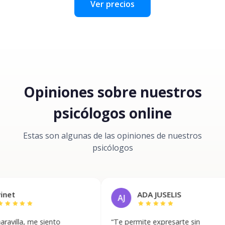
Ver precios
Opiniones sobre nuestros
psicólogos online
Estas son algunas de las opiniones de nuestros
psicólogos
ADA JUSELIS
AJ
ar
star
star
star
star
star
me siento
“
Te permite expresarte sin
“