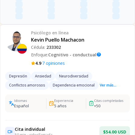
Psicólogo
en línea
Kevin Puello Machacon
Cédula:
233302
Enfoque:
Cognitivo - conductual
help
·
4.9
7
opiniones
Depresión
Ansiedad
Neurodiversidad
Conflictos amorosos
Dependencia emocional
Ver más...
Idiomas
Experiencia
Citas completadas
Español
5
años
+
50
Cita individual
$54.00 USD
50
min · videollamada