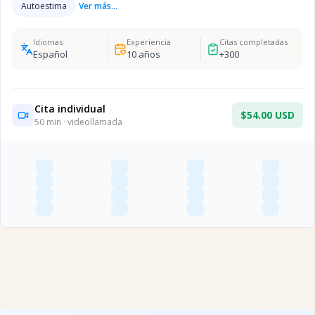
Autoestima
Ver más...
Idiomas
Experiencia
Citas completadas
Español
10
años
+
300
Cita individual
$54.00 USD
50
min · videollamada