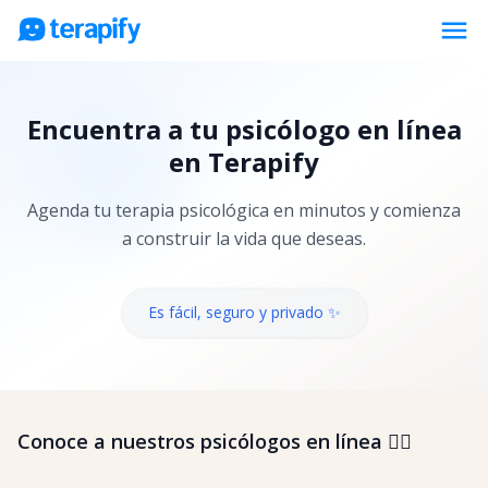
menu
Psicólogos en línea
Encuentra a tu psicólogo en línea
Precios
en Terapify
Opiniones
Agenda tu terapia psicológica en minutos y comienza
Empresas
a construir la vida que deseas.
Preguntas frecuentes
Blog
Es fácil, seguro y privado ✨
Trabaja con nosotros
Conoce a nuestros psicólogos en línea 👇🏼