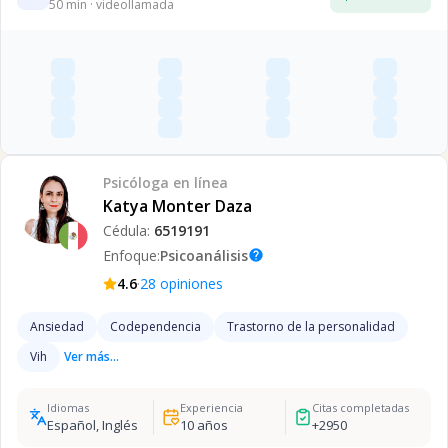
50
min · videollamada
Psicóloga
en línea
Katya Monter Daza
Cédula:
6519191
Enfoque:
Psicoanálisis
help
·
4.6
28
opiniones
Ansiedad
Codependencia
Trastorno de la personalidad
Vih
Ver más...
Idiomas
Experiencia
Citas completadas
Español, Inglés
10
años
+
2950