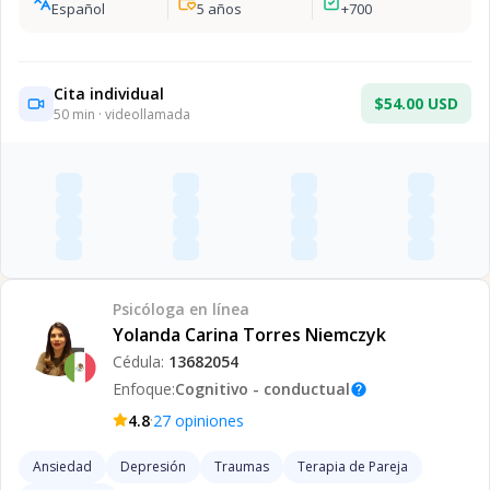
Español
5
años
+
700
Cita individual
$54.00 USD
50
min · videollamada
Psicóloga
en línea
Yolanda Carina Torres Niemczyk
Cédula:
13682054
Enfoque:
Cognitivo - conductual
help
·
4.8
27
opiniones
Ansiedad
Depresión
Traumas
Terapia de Pareja