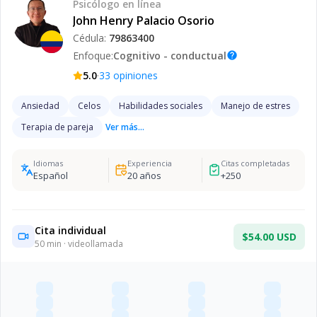
Psicólogo
en línea
John Henry Palacio Osorio
Cédula:
79863400
Enfoque:
Cognitivo - conductual
help
·
5.0
33
opiniones
Ansiedad
Celos
Habilidades sociales
Manejo de estres
Terapia de pareja
Ver más...
Idiomas
Experiencia
Citas completadas
Español
20
años
+
250
Cita individual
$54.00 USD
50
min · videollamada