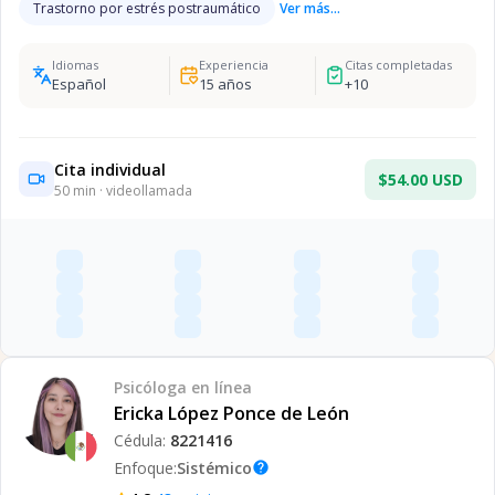
Trastorno por estrés postraumático
Ver más...
Idiomas
Experiencia
Citas completadas
Español
15
años
+
10
Cita individual
$54.00 USD
50
min · videollamada
Psicóloga
en línea
Ericka López Ponce de León
Cédula:
8221416
Enfoque:
Sistémico
help