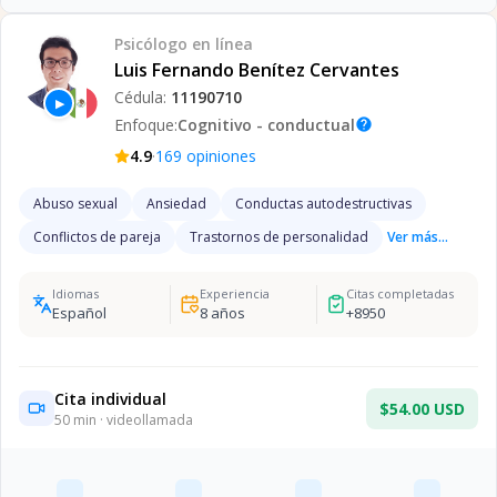
Psicólogo
en línea
Luis Fernando Benítez Cervantes
Cédula:
11190710
▶
Enfoque:
Cognitivo - conductual
help
·
4.9
169
opiniones
Abuso sexual
Ansiedad
Conductas autodestructivas
Conflictos de pareja
Trastornos de personalidad
Ver más...
Idiomas
Experiencia
Citas completadas
Español
8
años
+
8950
Cita individual
$54.00 USD
50
min · videollamada