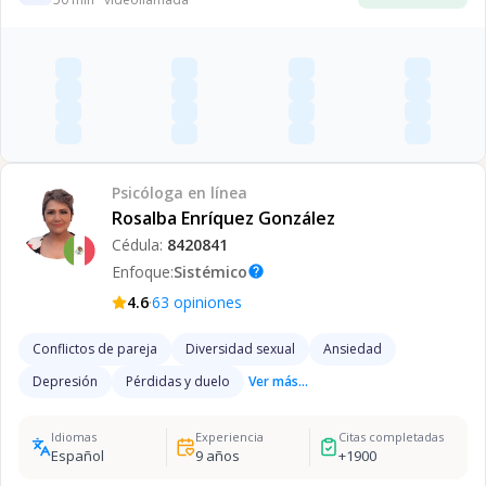
Psicóloga
en línea
Rosalba Enríquez González
Cédula:
8420841
Enfoque:
Sistémico
help
·
4.6
63
opiniones
Conflictos de pareja
Diversidad sexual
Ansiedad
Depresión
Pérdidas y duelo
Ver más...
Idiomas
Experiencia
Citas completadas
Español
9
años
+
1900