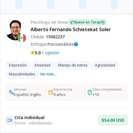
Psicólogo
en línea
Nuevo en Terapify
Alberto Fernando Schietekat Soler
Cédula:
15682237
Enfoque:
Psicoanálisis
help
·
5.0
1
opinión
Depresión
Ansiedad
Manejo de estres
Agresividad
Masculinidades
Ver más...
Idiomas
Experiencia
Citas completadas
Español, Inglés
9
años
+
10
Cita individual
$54.00 USD
50
min · videollamada