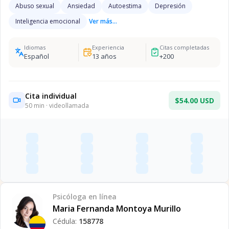
Abuso sexual
Ansiedad
Autoestima
Depresión
Inteligencia emocional
Ver más...
Idiomas
Experiencia
Citas completadas
Español
13
años
+
200
Cita individual
$54.00 USD
50
min · videollamada
Psicóloga
en línea
Maria Fernanda Montoya Murillo
Cédula:
158778