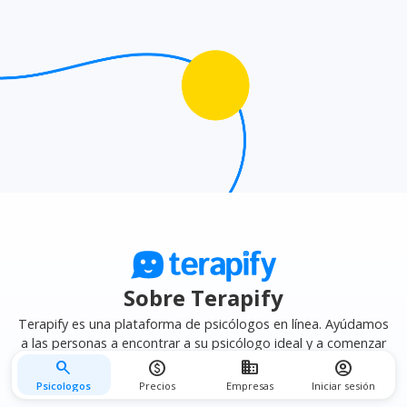
afinidad terapéutica
para encontrar el psicólogo que
mejor se adapte a tus necesidades.
Sobre Terapify
Terapify es una plataforma de psicólogos en línea. Ayúdamos
a las personas a encontrar a su psicólogo ideal y a comenzar
su terapia psicológica en línea de forma fácil, segura y privada.
search
monetization_on
business
account_circle
Psicologos
Precios
Empresas
Iniciar sesión