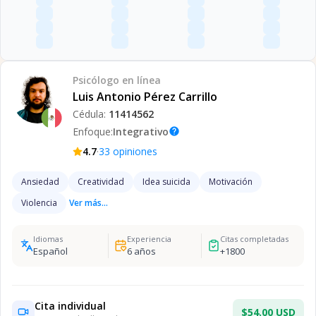
Psicólogo
en línea
Luis Antonio Pérez Carrillo
Cédula:
11414562
Enfoque:
Integrativo
help
·
4.7
33
opiniones
Ansiedad
Creatividad
Idea suicida
Motivación
Violencia
Ver más...
Idiomas
Experiencia
Citas completadas
Español
6
años
+
1800
Cita individual
$54.00 USD