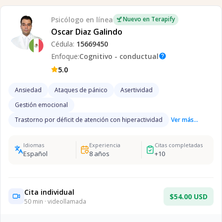
Psicólogo
en línea
Nuevo en Terapify
Oscar Diaz Galindo
Cédula:
15669450
Enfoque:
Cognitivo - conductual
help
5.0
Ansiedad
Ataques de pánico
Asertividad
Gestión emocional
Trastorno por déficit de atención con hiperactividad
Ver más...
Idiomas
Experiencia
Citas completadas
Español
8
años
+
10
Cita individual
$54.00 USD
50
min · videollamada