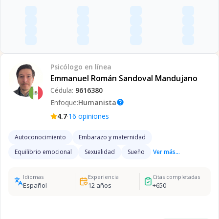
Psicólogo
en línea
Emmanuel Román Sandoval Mandujano
Cédula:
9616380
Enfoque:
Humanista
help
·
4.7
16
opiniones
Autoconocimiento
Embarazo y maternidad
Equilibrio emocional
Sexualidad
Sueño
Ver más...
Idiomas
Experiencia
Citas completadas
Español
12
años
+
650