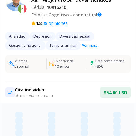
Cédula:
10916210
Enfoque:
Cognitivo - conductual
help
·
4.8
38
opiniones
Ansiedad
Depresión
Diversidad sexual
Gestión emocional
Terapia familiar
Ver más...
Idiomas
Experiencia
Citas completadas
Español
10
años
+
850
Cita individual
$54.00 USD
50
min · videollamada