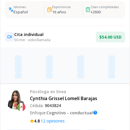
Idiomas
Experiencia
Citas completadas
Español
16
años
+
2600
Cita individual
$54.00 USD
50
min · videollamada
Psicóloga
en línea
Cynthia Grissel Lomelí Barajas
Cédula:
9043824
Enfoque:
Cognitivo - conductual
help
·
4.8
12
opiniones