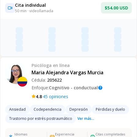
Cita individual
$54.00 USD
50
min · videollamada
Psicóloga
en línea
Maria Alejandra Vargas Murcia
Cédula:
205622
Enfoque:
Cognitivo - conductual
help
·
4.8
45
opiniones
Ansiedad
Codependencia
Depresión
Pérdidas y duelo
Trastorno por estrés postraumático
Ver más...
Idiomas
Experiencia
Citas completadas