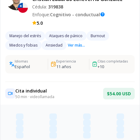
Cédula:
319838
Enfoque:
Cognitivo - conductual
help
5.0
Manejo del estrés
Ataques de pánico
Burnout
Miedos y fobias
Ansiedad
Ver más...
Idiomas
Experiencia
Citas completadas
Español
11
años
+
10
Cita individual
$54.00 USD
50
min · videollamada