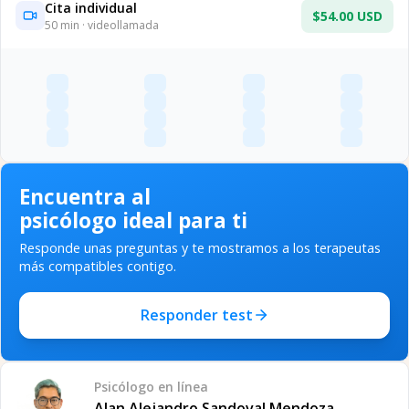
Cita individual
$54.00 USD
50
min · videollamada
Encuentra al
psicólogo ideal para ti
Responde unas preguntas y te mostramos a los terapeutas
más compatibles contigo.
Responder test
Psicólogo
en línea
Alan Alejandro Sandoval Mendoza