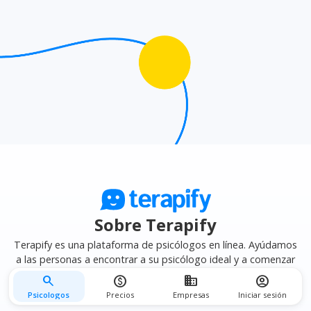
afinidad terapéutica
para encontrar el psicólogo que
mejor se adapte a tus necesidades.
Sobre Terapify
Terapify es una plataforma de psicólogos en línea. Ayúdamos
a las personas a encontrar a su psicólogo ideal y a comenzar
su terapia psicológica en línea de forma fácil, segura y privada.
search
monetization_on
business
account_circle
Psicologos
Precios
Empresas
Iniciar sesión