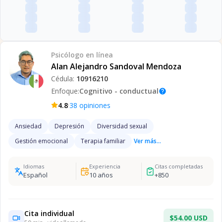
Psicólogo
en línea
Alan Alejandro Sandoval Mendoza
Cédula:
10916210
Enfoque:
Cognitivo - conductual
help
·
4.8
38
opiniones
Ansiedad
Depresión
Diversidad sexual
Gestión emocional
Terapia familiar
Ver más...
Idiomas
Experiencia
Citas completadas
Español
10
años
+
850
Cita individual
$54.00 USD