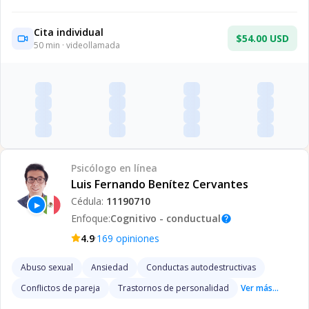
Cita individual
$54.00 USD
50
min · videollamada
Psicólogo
en línea
Luis Fernando Benítez Cervantes
Cédula:
11190710
▶
Enfoque:
Cognitivo - conductual
help
·
4.9
169
opiniones
Abuso sexual
Ansiedad
Conductas autodestructivas
Conflictos de pareja
Trastornos de personalidad
Ver más...