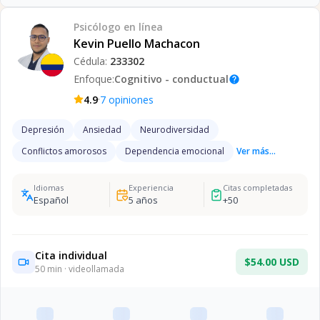
Psicólogo
en línea
Kevin Puello Machacon
Cédula:
233302
Enfoque:
Cognitivo - conductual
help
·
4.9
7
opiniones
Depresión
Ansiedad
Neurodiversidad
Conflictos amorosos
Dependencia emocional
Ver más...
Idiomas
Experiencia
Citas completadas
Español
5
años
+
50
Cita individual
$54.00 USD
50
min · videollamada