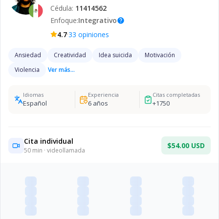
Cédula:
11414562
Enfoque:
Integrativo
help
·
4.7
33
opiniones
Ansiedad
Creatividad
Idea suicida
Motivación
Violencia
Ver más...
Idiomas
Experiencia
Citas completadas
Español
6
años
+
1750
Cita individual
$54.00 USD
50
min · videollamada