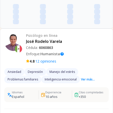
Psicólogo
en línea
José Rodelo Varela
Cédula:
6060863
Enfoque:
Humanista
help
·
4.8
12
opiniones
Ansiedad
Depresión
Manejo del estrés
Problemas familiares
Inteligencia emocional
Ver más...
Idiomas
Experiencia
Citas completadas
Español
10
años
+
350