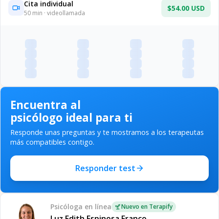
Cita individual
$54.00 USD
50
min · videollamada
Encuentra al
psicólogo ideal para ti
Responde unas preguntas y te mostramos a los terapeutas
más compatibles contigo.
Responder test
Psicóloga
en línea
Nuevo en Terapify
Luz Edith Espinosa Franco