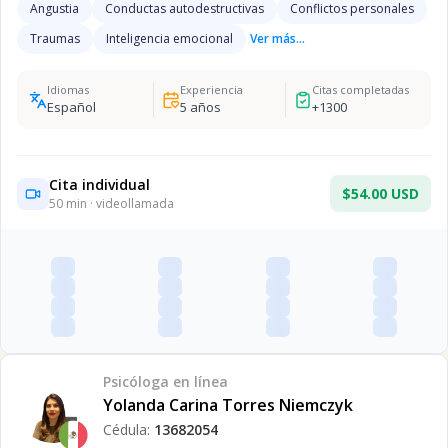
Angustia
Conductas autodestructivas
Conflictos personales
Traumas
Inteligencia emocional
Ver más...
Idiomas
Experiencia
Citas completadas
Español
5
años
+
1300
Cita individual
$54.00 USD
50
min · videollamada
Psicóloga
en línea
Yolanda Carina Torres Niemczyk
Cédula:
13682054