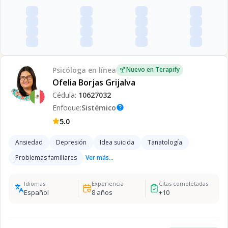
Psicóloga
en línea
Nuevo en Terapify
Ofelia Borjas Grijalva
Cédula:
10627032
Enfoque:
Sistémico
help
5.0
Ansiedad
Depresión
Idea suicida
Tanatología
Problemas familiares
Ver más...
Idiomas
Experiencia
Citas completadas
Español
8
años
+
10