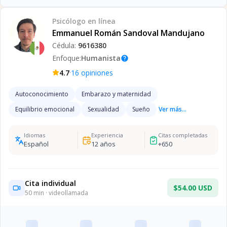
Psicólogo
en línea
Emmanuel Román Sandoval Mandujano
Cédula:
9616380
Enfoque:
Humanista
help
·
4.7
16
opiniones
Autoconocimiento
Embarazo y maternidad
Equilibrio emocional
Sexualidad
Sueño
Ver más...
Idiomas
Experiencia
Citas completadas
Español
12
años
+
650
Cita individual
$54.00 USD
50
min · videollamada