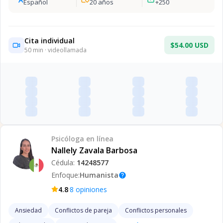
Español
20
años
+
250
Cita individual
$54.00 USD
50
min · videollamada
Psicóloga
en línea
Nallely Zavala Barbosa
Cédula:
14248577
Enfoque:
Humanista
help
·
4.8
8
opiniones
Ansiedad
Conflictos de pareja
Conflictos personales