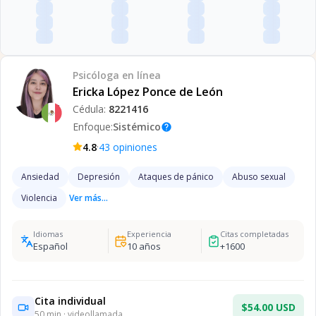
Psicóloga
en línea
Ericka López Ponce de León
Cédula:
8221416
Enfoque:
Sistémico
help
·
4.8
43
opiniones
Ansiedad
Depresión
Ataques de pánico
Abuso sexual
Violencia
Ver más...
Idiomas
Experiencia
Citas completadas
Español
10
años
+
1600
Cita individual
$54.00 USD
50
min · videollamada