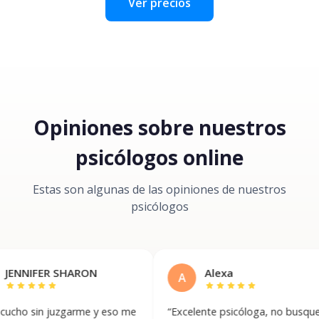
Ver precios
Opiniones sobre nuestros
psicólogos online
Estas son algunas de las opiniones de nuestros
psicólogos
ER SHARON
Alexa
A
ar
star
star
star
star
star
star
n juzgarme y eso me
“
Excelente psicóloga, no busques