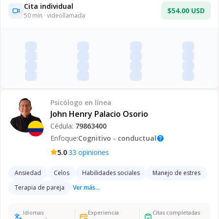
Cita individual
$54.00 USD
50
min · videollamada
Psicólogo
en línea
John Henry Palacio Osorio
Cédula:
79863400
Enfoque:
Cognitivo - conductual
help
·
5.0
33
opiniones
Ansiedad
Celos
Habilidades sociales
Manejo de estres
Terapia de pareja
Ver más...
Idiomas
Experiencia
Citas completadas