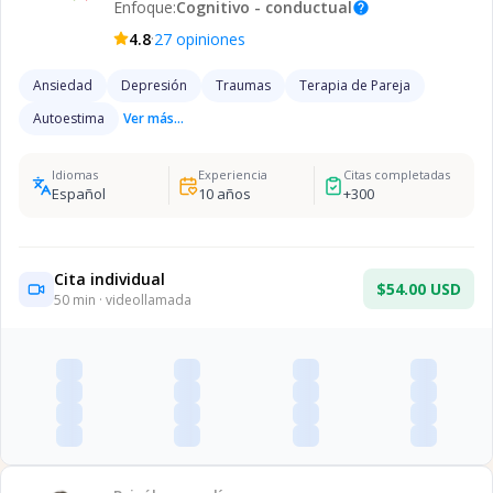
Enfoque:
Cognitivo - conductual
help
·
4.8
27
opiniones
Ansiedad
Depresión
Traumas
Terapia de Pareja
Autoestima
Ver más...
Idiomas
Experiencia
Citas completadas
Español
10
años
+
300
Cita individual
$54.00 USD
50
min · videollamada