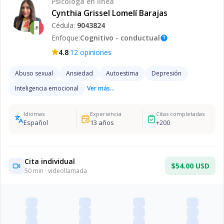
Psicóloga
en línea
Cynthia Grissel Lomelí Barajas
Cédula:
9043824
Enfoque:
Cognitivo - conductual
help
·
4.8
12
opiniones
Abuso sexual
Ansiedad
Autoestima
Depresión
Inteligencia emocional
Ver más...
Idiomas
Experiencia
Citas completadas
Español
13
años
+
200
Cita individual
$54.00 USD
50
min · videollamada