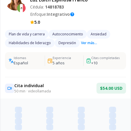
Cédula:
14818783
Enfoque:
Integrativo
help
5.0
Plan de vida y carrera
Autoconocimiento
Ansiedad
Habilidades de liderazgo
Depresión
Ver más...
Idiomas
Experiencia
Citas completadas
Español
5
años
+
10
Cita individual
$54.00 USD
50
min · videollamada