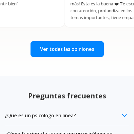
”
más! Esta es la buena ❤️ Te escucha
con atención, profundiza en los
temas importantes, tiene empatía,
es muy agradable y respetuosa.
Profesional!! Muchísimas gracias.
”
Ver todas las opiniones
Preguntas frecuentes
keyboard_arrow_down
¿Qué es un psicólogo en línea?
Un psicólogo en línea es un profesional de la salud
¿Cómo funciona la terapia con un psicólogo en