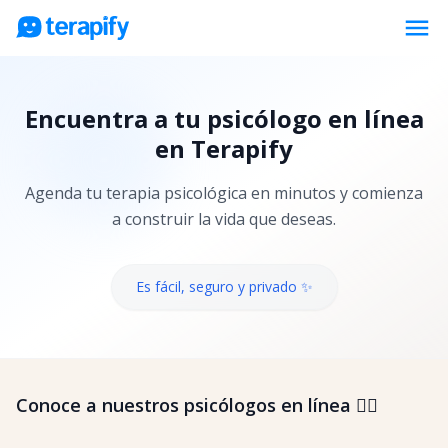
menu
Psicólogos en línea
Encuentra a tu psicólogo en línea
Precios
en Terapify
Opiniones
Agenda tu terapia psicológica en minutos y comienza
Empresas
a construir la vida que deseas.
Preguntas frecuentes
Blog
Es fácil, seguro y privado ✨
Trabaja con nosotros
Conoce a nuestros psicólogos en línea 👇🏼