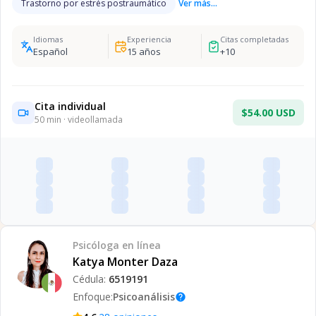
Trastorno por estrés postraumático
Ver más...
Idiomas
Experiencia
Citas completadas
Español
15
años
+
10
Cita individual
$54.00 USD
50
min · videollamada
Psicóloga
en línea
Katya Monter Daza
Cédula:
6519191
Enfoque:
Psicoanálisis
help