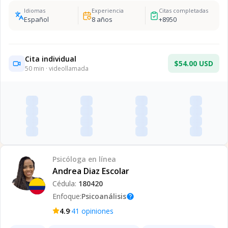
Idiomas
Experiencia
Citas completadas
Español
8
años
+
8950
Cita individual
$54.00 USD
50
min · videollamada
Psicóloga
en línea
Andrea Diaz Escolar
Cédula:
180420
Enfoque:
Psicoanálisis
help
·
4.9
41
opiniones