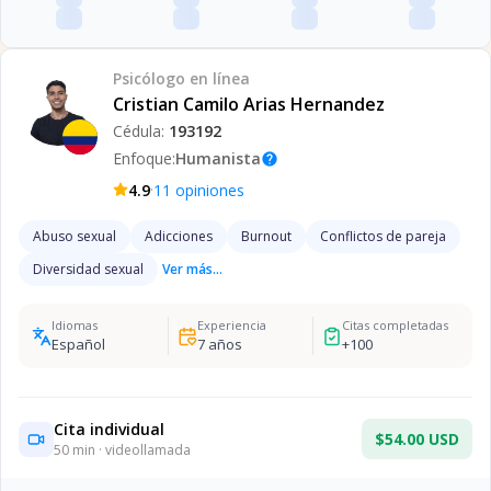
Psicólogo
en línea
Cristian Camilo Arias Hernandez
Cédula:
193192
Enfoque:
Humanista
help
·
4.9
11
opiniones
Abuso sexual
Adicciones
Burnout
Conflictos de pareja
Diversidad sexual
Ver más...
Idiomas
Experiencia
Citas completadas
Español
7
años
+
100
Cita individual
$54.00 USD
50
min · videollamada