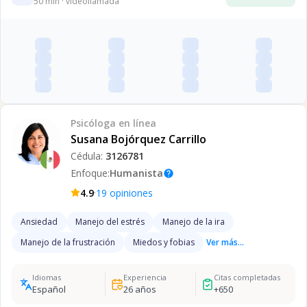
50
min · videollamada
Psicóloga
en línea
Susana Bojórquez Carrillo
Cédula:
3126781
Enfoque:
Humanista
help
·
4.9
19
opiniones
Ansiedad
Manejo del estrés
Manejo de la ira
Manejo de la frustración
Miedos y fobias
Ver más...
Idiomas
Experiencia
Citas completadas
Español
26
años
+
650