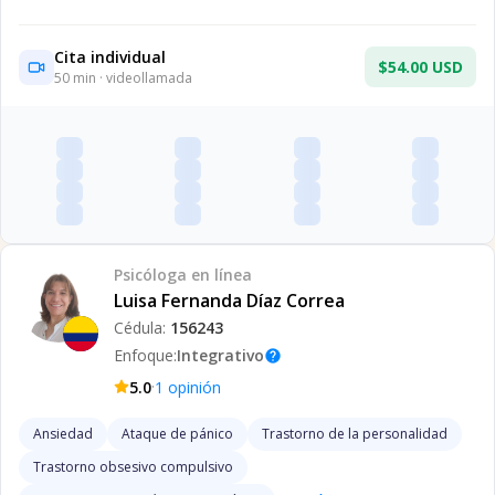
Cita individual
$54.00 USD
50
min · videollamada
Psicóloga
en línea
Luisa Fernanda Díaz Correa
Cédula:
156243
Enfoque:
Integrativo
help
·
5.0
1
opinión
Ansiedad
Ataque de pánico
Trastorno de la personalidad
Trastorno obsesivo compulsivo