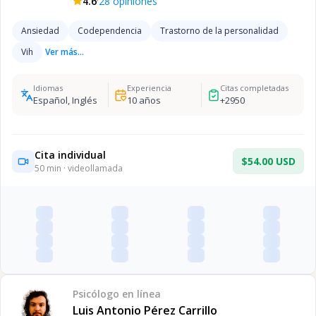
·
4.6
28
opiniones
Ansiedad
Codependencia
Trastorno de la personalidad
Vih
Ver más...
Idiomas
Experiencia
Citas completadas
Español, Inglés
10
años
+
2950
Cita individual
$54.00 USD
50
min · videollamada
Psicólogo
en línea
Luis Antonio Pérez Carrillo