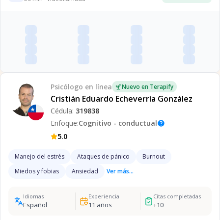
Psicólogo
en línea
Nuevo en Terapify
Cristián Eduardo Echeverría González
Cédula:
319838
Enfoque:
Cognitivo - conductual
help
5.0
Manejo del estrés
Ataques de pánico
Burnout
Miedos y fobias
Ansiedad
Ver más...
Idiomas
Experiencia
Citas completadas
Español
11
años
+
10