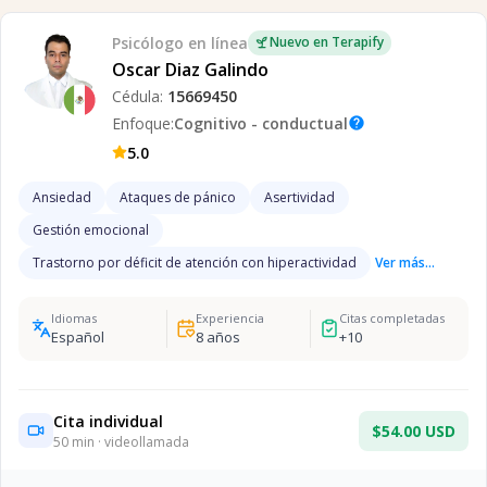
Psicólogo
en línea
Nuevo en Terapify
Oscar Diaz Galindo
Cédula:
15669450
Enfoque:
Cognitivo - conductual
help
5.0
Ansiedad
Ataques de pánico
Asertividad
Gestión emocional
Trastorno por déficit de atención con hiperactividad
Ver más...
Idiomas
Experiencia
Citas completadas
Español
8
años
+
10
Cita individual
$54.00 USD
50
min · videollamada