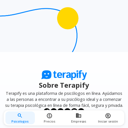
mejor se adapte a tus necesidades.
Sobre Terapify
Terapify es una plataforma de psicólogos en línea. Ayúdamos
a las personas a encontrar a su psicólogo ideal y a comenzar
su terapia psicológica en línea de forma fácil, segura y privada.
search
monetization_on
business
account_circle
Psicologos
Precios
Empresas
Iniciar sesión