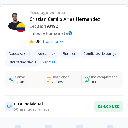
Psicólogo
en línea
Cristian Camilo Arias Hernandez
Cédula:
193192
Enfoque:
Humanista
help
·
4.9
11
opiniones
Abuso sexual
Adicciones
Burnout
Conflictos de pareja
Diversidad sexual
Ver más...
Idiomas
Experiencia
Citas completadas
Español
7
años
+
100
Cita individual
$54.00 USD
50
min · videollamada