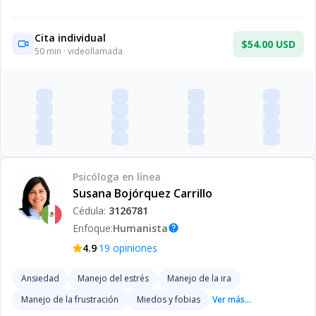
Cita individual
$54.00 USD
50
min · videollamada
Psicóloga
en línea
Susana Bojórquez Carrillo
Cédula:
3126781
Enfoque:
Humanista
help
·
4.9
19
opiniones
Ansiedad
Manejo del estrés
Manejo de la ira
Manejo de la frustración
Miedos y fobias
Ver más...