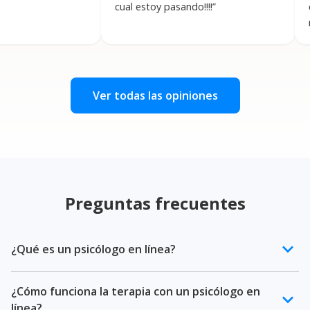
cual estoy pasando!!!!
”
conversa
mi avanc
demasiad
Ver todas las opiniones
Preguntas frecuentes
keyboard_arrow_down
¿Qué es un psicólogo en línea?
Un psicólogo en línea es un profesional de la salud
¿Cómo funciona la terapia con un psicólogo en
mental certificado que ofrece terapia psicológica a
keyboard_arrow_down
línea?