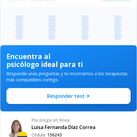
Encuentra al
psicólogo ideal para ti
Responde unas preguntas y te mostramos a los terapeutas
más compatibles contigo.
Responder test
Psicóloga
en línea
Luisa Fernanda Díaz Correa
Cédula:
156243