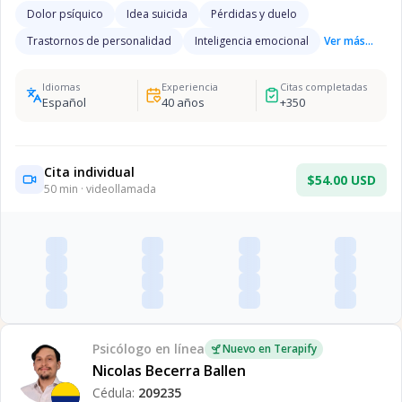
Dolor psíquico
Idea suicida
Pérdidas y duelo
Trastornos de personalidad
Inteligencia emocional
Ver más...
Idiomas
Experiencia
Citas completadas
Español
40
años
+
350
Cita individual
$54.00 USD
50
min · videollamada
Psicólogo
en línea
Nuevo en Terapify
Nicolas Becerra Ballen
Cédula:
209235