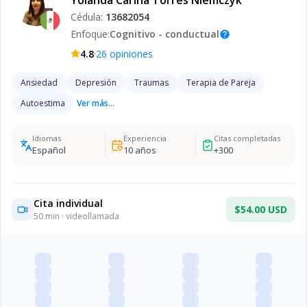
Yolanda Carina Torres Niemczyk
Cédula:
13682054
Enfoque:
Cognitivo - conductual
help
·
4.8
26
opiniones
Ansiedad
Depresión
Traumas
Terapia de Pareja
Autoestima
Ver más...
Idiomas
Experiencia
Citas completadas
Español
10
años
+
300
Cita individual
$54.00 USD
50
min · videollamada