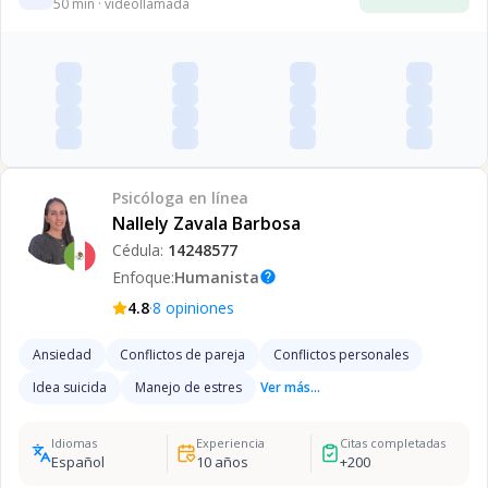
50
min · videollamada
Psicóloga
en línea
Nallely Zavala Barbosa
Cédula:
14248577
Enfoque:
Humanista
help
·
4.8
8
opiniones
Ansiedad
Conflictos de pareja
Conflictos personales
Idea suicida
Manejo de estres
Ver más...
Idiomas
Experiencia
Citas completadas
Español
10
años
+
200