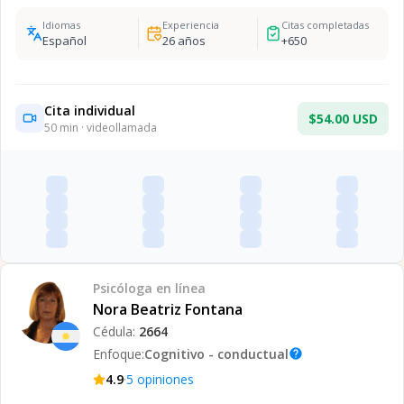
Idiomas
Experiencia
Citas completadas
Español
26
años
+
650
Cita individual
$54.00 USD
50
min · videollamada
Psicóloga
en línea
Nora Beatriz Fontana
Cédula:
2664
Enfoque:
Cognitivo - conductual
help
·
4.9
5
opiniones