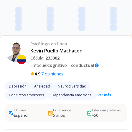
Psicólogo
en línea
Kevin Puello Machacon
Cédula:
233302
Enfoque:
Cognitivo - conductual
help
·
4.9
7
opiniones
Depresión
Ansiedad
Neurodiversidad
Conflictos amorosos
Dependencia emocional
Ver más...
Idiomas
Experiencia
Citas completadas
Español
5
años
+
50