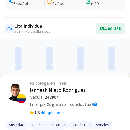
Español
6
años
+
450
Cita individual
$54.00 USD
50
min · videollamada
Psicóloga
en línea
Janneth Nieto Rodriguez
Cédula:
243904
Enfoque:
Cognitivo - conductual
help
·
4.6
40
opiniones
Ansiedad
Conflictos de pareja
Conflictos personales