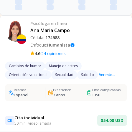
Psicóloga
en línea
Ana Maria Campo
Cédula:
174688
Enfoque:
Humanista
help
·
4.6
24
opiniones
Cambios de humor
Manejo de estres
Orientación vocacional
Sexualidad
Suicidio
Ver más...
Idiomas
Experiencia
Citas completadas
Español
7
años
+
350
Cita individual
$54.00 USD
50
min · videollamada