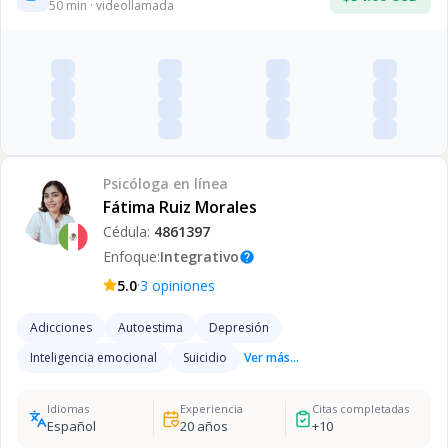
50
min · videollamada
Psicóloga
en línea
Fátima Ruiz Morales
Cédula:
4861397
Enfoque:
Integrativo
help
·
5.0
3
opiniones
Adicciones
Autoestima
Depresión
Inteligencia emocional
Suicidio
Ver más...
Idiomas
Experiencia
Citas completadas
Español
20
años
+
10