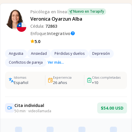
Psicóloga
en línea
Nuevo en Terapify
Veronica Oyarzun Alba
Cédula:
72863
Enfoque:
Integrativo
help
5.0
Angustia
Ansiedad
Pérdidas y duelos
Depresión
Conflictos de pareja
Ver más...
Idiomas
Experiencia
Citas completadas
Español
26
años
+
10
Cita individual
$54.00 USD
50
min · videollamada