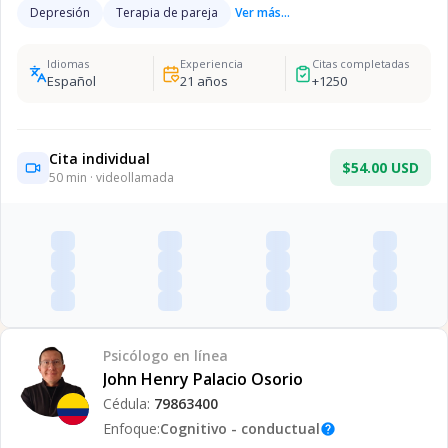
Depresión
Terapia de pareja
Ver más...
Idiomas
Experiencia
Citas completadas
Español
21
años
+
1250
Cita individual
$54.00 USD
50
min · videollamada
Psicólogo
en línea
John Henry Palacio Osorio
Cédula:
79863400
Enfoque:
Cognitivo - conductual
help