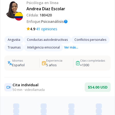
Psicóloga
en línea
Andrea Diaz Escolar
Cédula:
180420
Enfoque:
Psicoanálisis
help
·
4.9
41
opiniones
Angustia
Conductas autodestructivas
Conflictos personales
Traumas
Inteligencia emocional
Ver más...
Idiomas
Experiencia
Citas completadas
Español
5
años
+
1300
Cita individual
$54.00 USD
50
min · videollamada