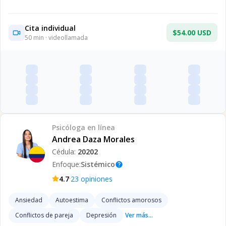
Cita individual
$54.00 USD
50
min · videollamada
Psicóloga
en línea
Andrea Daza Morales
Cédula:
20202
Enfoque:
Sistémico
help
·
4.7
23
opiniones
Ansiedad
Autoestima
Conflictos amorosos
Conflictos de pareja
Depresión
Ver más...