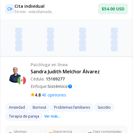
Cita individual
$54.00 USD
50
min · videollamada
Psicóloga
en línea
Sandra Judith Melchor Álvarez
Cédula:
15169277
Enfoque:
Sistémico
help
·
4.8
46
opiniones
Ansiedad
Burnout
Problemas familiares
Suicidio
Terapia de pareja
Ver más...
Idiomas
Experiencia
Citas completadas