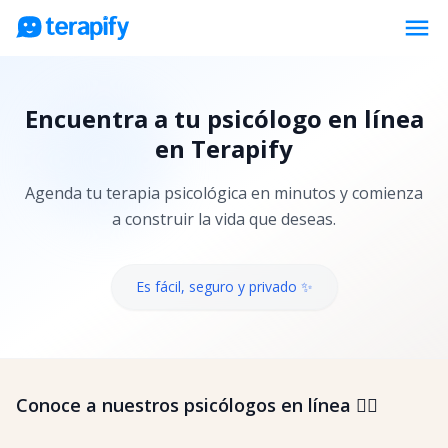
menu
Psicólogos en línea
Encuentra a tu psicólogo en línea
Precios
en Terapify
Opiniones
Agenda tu terapia psicológica en minutos y comienza
Empresas
a construir la vida que deseas.
Preguntas frecuentes
Blog
Es fácil, seguro y privado ✨
Trabaja con nosotros
Conoce a nuestros psicólogos en línea 👇🏼