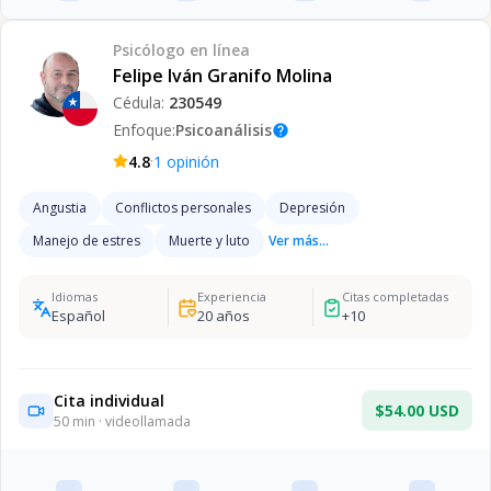
Psicólogo
en línea
Felipe Iván Granifo Molina
Cédula:
230549
Enfoque:
Psicoanálisis
help
·
4.8
1
opinión
Angustia
Conflictos personales
Depresión
Manejo de estres
Muerte y luto
Ver más...
Idiomas
Experiencia
Citas completadas
Español
20
años
+
10
Cita individual
$54.00 USD
50
min · videollamada