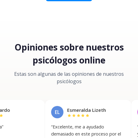
Opiniones sobre nuestros
psicólogos online
Estas son algunas de las opiniones de nuestros
psicólogos
Esmeralda Lizeth
I
EL
IU
star
star
star
star
star
st
“
Excelente, me a ayudado
“
Me sient
demasiado en este proceso por el
y mi psi