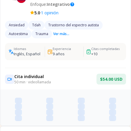
Enfoque:
Integrativo
help
·
5.0
1
opinión
Ansiedad
Tdah
Trastorno del espectro autista
Autoestima
Trauma
Ver más...
Idiomas
Experiencia
Citas completadas
Inglés, Español
9
años
+
10
Cita individual
$54.00 USD
50
min · videollamada