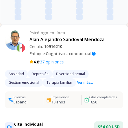
Psicólogo
en línea
Alan Alejandro Sandoval Mendoza
Cédula:
10916210
Enfoque:
Cognitivo - conductual
help
·
4.8
37
opiniones
Ansiedad
Depresión
Diversidad sexual
Gestión emocional
Terapia familiar
Ver más...
Idiomas
Experiencia
Citas completadas
Español
10
años
+
850
Cita individual
$54.00 USD