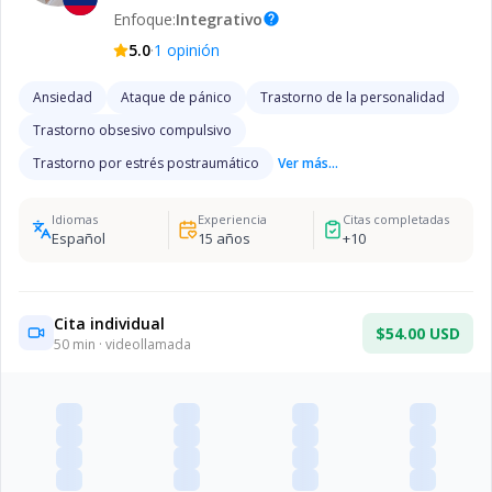
Enfoque:
Integrativo
help
·
5.0
1
opinión
Ansiedad
Ataque de pánico
Trastorno de la personalidad
Trastorno obsesivo compulsivo
Trastorno por estrés postraumático
Ver más...
Idiomas
Experiencia
Citas completadas
Español
15
años
+
10
Cita individual
$54.00 USD
50
min · videollamada