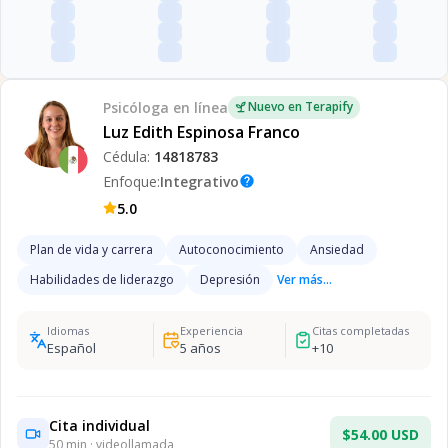
Psicóloga
en línea
Nuevo en Terapify
Luz Edith Espinosa Franco
Cédula:
14818783
Enfoque:
Integrativo
help
5.0
Plan de vida y carrera
Autoconocimiento
Ansiedad
Habilidades de liderazgo
Depresión
Ver más...
Idiomas
Experiencia
Citas completadas
Español
5
años
+
10
Cita individual
$54.00 USD
50
min · videollamada