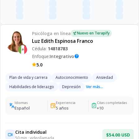
Psicóloga
en línea
Nuevo en Terapify
Luz Edith Espinosa Franco
Cédula:
14818783
Enfoque:
Integrativo
help
5.0
Plan de vida y carrera
Autoconocimiento
Ansiedad
Habilidades de liderazgo
Depresión
Ver más...
Idiomas
Experiencia
Citas completadas
Español
5
años
+
10
Cita individual
$54.00 USD
50
min · videollamada