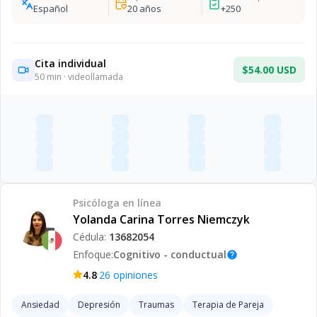
Español
20
años
+
250
Cita individual
$54.00 USD
50
min · videollamada
Psicóloga
en línea
Yolanda Carina Torres Niemczyk
Cédula:
13682054
Enfoque:
Cognitivo - conductual
help
·
4.8
26
opiniones
Ansiedad
Depresión
Traumas
Terapia de Pareja