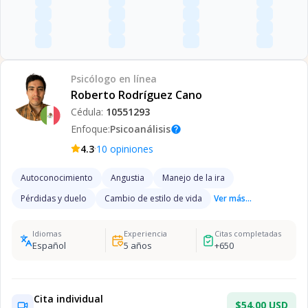
Psicólogo
en línea
Roberto Rodríguez Cano
Cédula:
10551293
Enfoque:
Psicoanálisis
help
·
4.3
10
opiniones
Autoconocimiento
Angustia
Manejo de la ira
Pérdidas y duelo
Cambio de estilo de vida
Ver más...
Idiomas
Experiencia
Citas completadas
Español
5
años
+
650
Cita individual
$54.00 USD