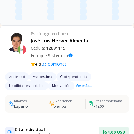
Psicólogo
en línea
José Luis Herver Almeida
Cédula:
12891115
Enfoque:
Sistémico
help
·
4.6
35
opiniones
Ansiedad
Autoestima
Codependencia
Habilidades sociales
Motivación
Ver más...
Idiomas
Experiencia
Citas completadas
Español
5
años
+
1200
Cita individual
$54.00 USD