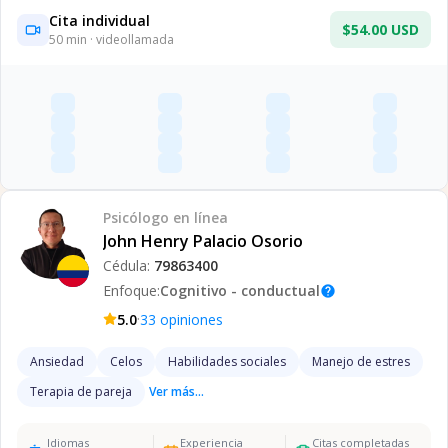
Cita individual
$54.00 USD
50
min · videollamada
Psicólogo
en línea
John Henry Palacio Osorio
Cédula:
79863400
Enfoque:
Cognitivo - conductual
help
·
5.0
33
opiniones
Ansiedad
Celos
Habilidades sociales
Manejo de estres
Terapia de pareja
Ver más...
Idiomas
Experiencia
Citas completadas