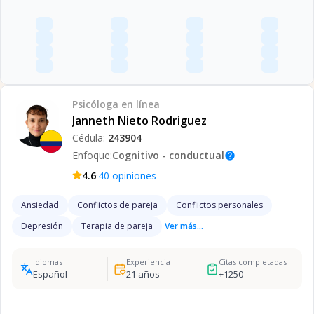
Psicóloga
en línea
Janneth Nieto Rodriguez
Cédula:
243904
Enfoque:
Cognitivo - conductual
help
·
4.6
40
opiniones
Ansiedad
Conflictos de pareja
Conflictos personales
Depresión
Terapia de pareja
Ver más...
Idiomas
Experiencia
Citas completadas
Español
21
años
+
1250