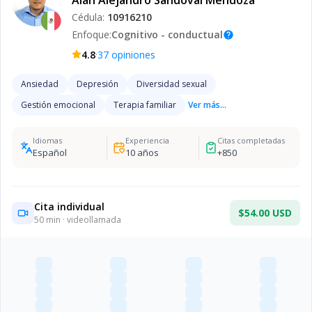
Alan Alejandro Sandoval Mendoza
Cédula:
10916210
Enfoque:
Cognitivo - conductual
help
·
4.8
37
opiniones
Ansiedad
Depresión
Diversidad sexual
Gestión emocional
Terapia familiar
Ver más...
Idiomas
Experiencia
Citas completadas
Español
10
años
+
850
Cita individual
$54.00 USD
50
min · videollamada