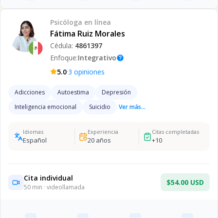
Psicóloga
en línea
Fátima Ruiz Morales
Cédula:
4861397
Enfoque:
Integrativo
help
·
5.0
3
opiniones
Adicciones
Autoestima
Depresión
Inteligencia emocional
Suicidio
Ver más...
Idiomas
Experiencia
Citas completadas
Español
20
años
+
10
Cita individual
$54.00 USD
50
min · videollamada