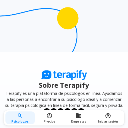
mejor se adapte a tus necesidades.
Sobre Terapify
Terapify es una plataforma de psicólogos en línea. Ayúdamos
a las personas a encontrar a su psicólogo ideal y a comenzar
su terapia psicológica en línea de forma fácil, segura y privada.
search
monetization_on
business
account_circle
Psicologos
Precios
Empresas
Iniciar sesión