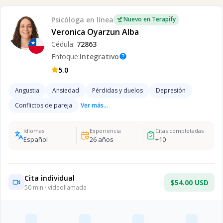
Psicóloga
en línea
Nuevo en Terapify
Veronica Oyarzun Alba
Cédula:
72863
Enfoque:
Integrativo
help
5.0
Angustia
Ansiedad
Pérdidas y duelos
Depresión
Conflictos de pareja
Ver más...
Idiomas
Experiencia
Citas completadas
Español
26
años
+
10
Cita individual
$54.00 USD
50
min · videollamada