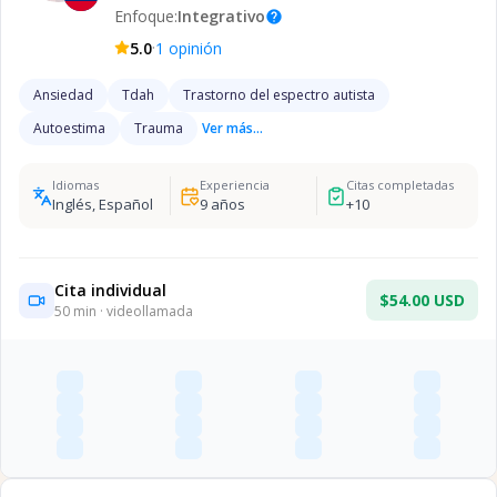
Enfoque:
Integrativo
help
·
5.0
1
opinión
Ansiedad
Tdah
Trastorno del espectro autista
Autoestima
Trauma
Ver más...
Idiomas
Experiencia
Citas completadas
Inglés, Español
9
años
+
10
Cita individual
$54.00 USD
50
min · videollamada