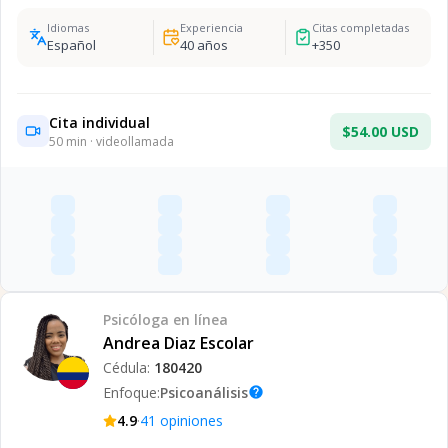
Idiomas
Experiencia
Citas completadas
Español
40
años
+
350
Cita individual
$54.00 USD
50
min · videollamada
Psicóloga
en línea
Andrea Diaz Escolar
Cédula:
180420
Enfoque:
Psicoanálisis
help
·
4.9
41
opiniones