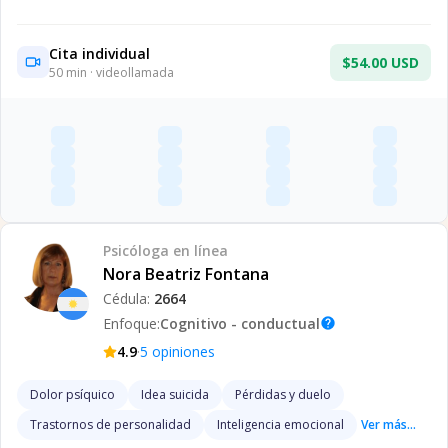
Cita individual
$54.00 USD
50
min · videollamada
Psicóloga
en línea
Nora Beatriz Fontana
Cédula:
2664
Enfoque:
Cognitivo - conductual
help
·
4.9
5
opiniones
Dolor psíquico
Idea suicida
Pérdidas y duelo
Trastornos de personalidad
Inteligencia emocional
Ver más...