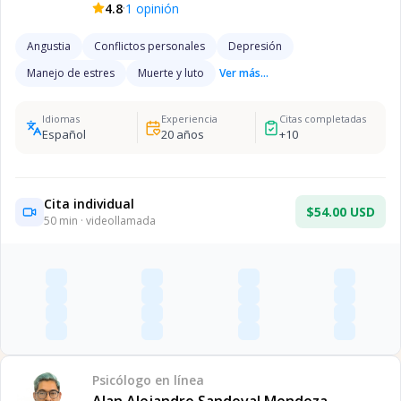
·
4.8
1
opinión
Angustia
Conflictos personales
Depresión
Manejo de estres
Muerte y luto
Ver más...
Idiomas
Experiencia
Citas completadas
Español
20
años
+
10
Cita individual
$54.00 USD
50
min · videollamada
Psicólogo
en línea