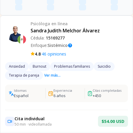
Psicóloga
en línea
Sandra Judith Melchor Álvarez
Cédula:
15169277
Enfoque:
Sistémico
help
·
4.8
46
opiniones
Ansiedad
Burnout
Problemas familiares
Suicidio
Terapia de pareja
Ver más...
Idiomas
Experiencia
Citas completadas
Español
6
años
+
450
Cita individual
$54.00 USD
50
min · videollamada