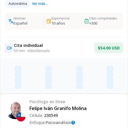
Autoestima
Ver más...
Idiomas
Experiencia
Citas completadas
Español
10
años
+
300
Cita individual
$54.00 USD
50
min · videollamada
Psicólogo
en línea
Felipe Iván Granifo Molina
Cédula:
230549
Enfoque:
Psicoanálisis
help