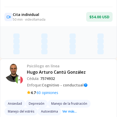
Cita individual
$54.00 USD
50
min · videollamada
Psicólogo
en línea
Hugo Arturo Cantú González
Cédula:
7574932
Enfoque:
Cognitivo - conductual
help
·
4.7
60
opiniones
Ansiedad
Depresión
Manejo de la frustración
Manejo del estrés
Autoestima
Ver más...