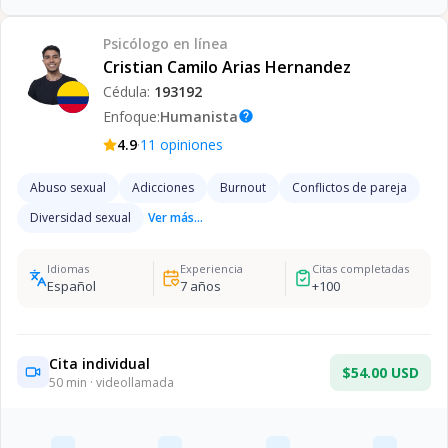
Psicólogo
en línea
Cristian Camilo Arias Hernandez
Cédula:
193192
Enfoque:
Humanista
help
·
4.9
11
opiniones
Abuso sexual
Adicciones
Burnout
Conflictos de pareja
Diversidad sexual
Ver más...
Idiomas
Experiencia
Citas completadas
Español
7
años
+
100
Cita individual
$54.00 USD
50
min · videollamada