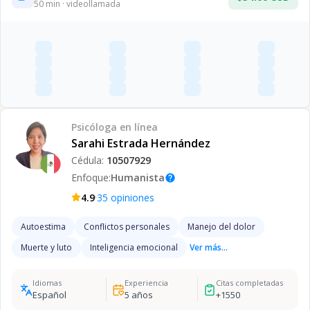
50
min · videollamada
Psicóloga
en línea
Sarahi Estrada Hernández
Cédula:
10507929
Enfoque:
Humanista
help
·
4.9
35
opiniones
Autoestima
Conflictos personales
Manejo del dolor
Muerte y luto
Inteligencia emocional
Ver más...
Idiomas
Experiencia
Citas completadas
Español
5
años
+
1550