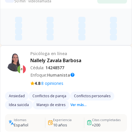
50
min · videollamada
Psicóloga
en línea
Nallely Zavala Barbosa
Cédula:
14248577
Enfoque:
Humanista
help
·
4.8
8
opiniones
Ansiedad
Conflictos de pareja
Conflictos personales
Idea suicida
Manejo de estres
Ver más...
Idiomas
Experiencia
Citas completadas
Español
10
años
+
200