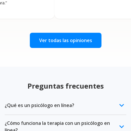
Ver todas las opiniones
Preguntas frecuentes
keyboard_arrow_down
¿Qué es un psicólogo en línea?
Un psicólogo en línea es un profesional de la salud
¿Cómo funciona la terapia con un psicólogo en
mental certificado que ofrece terapia psicológica a
keyboard_arrow_down
línea?