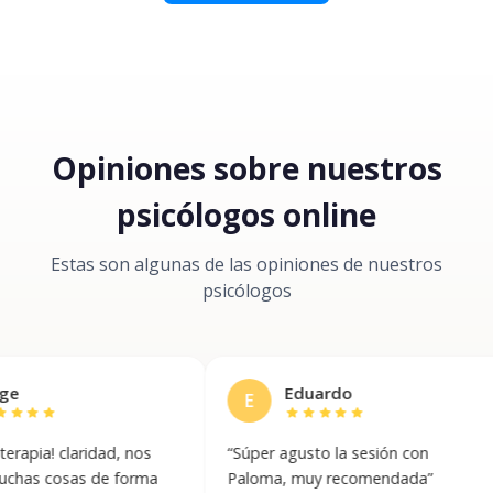
Opiniones sobre nuestros
psicólogos online
Estas son algunas de las opiniones de nuestros
psicólogos
Eduardo
E
L
star
star
star
star
star
laridad, nos
“
Súper agusto la sesión con
“
Ex
sas de forma
Paloma, muy recomendada
”