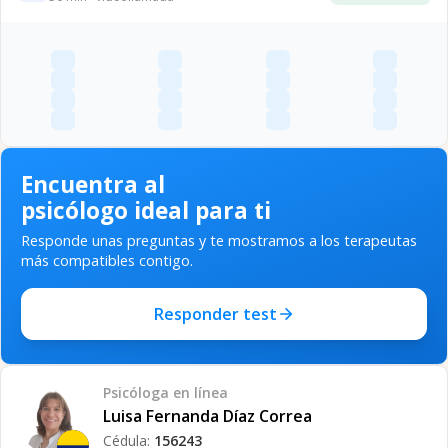
Encuentra al
psicólogo ideal para ti
Responde unas preguntas y te mostramos a los terapeutas
más compatibles contigo.
Responder test
Psicóloga
en línea
Luisa Fernanda Díaz Correa
Cédula:
156243