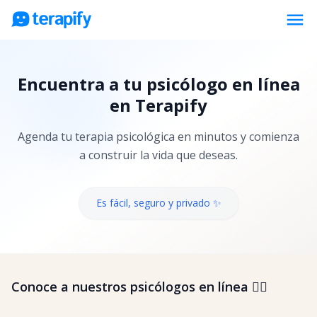
menu
Psicólogos en línea
Encuentra a tu psicólogo en línea
Precios
en Terapify
Opiniones
Agenda tu terapia psicológica en minutos y comienza
Empresas
a construir la vida que deseas.
Preguntas frecuentes
Blog
Es fácil, seguro y privado ✨
Trabaja con nosotros
Conoce a nuestros psicólogos en línea 👇🏼