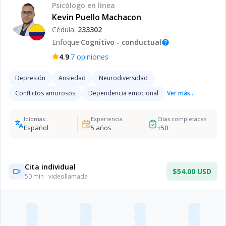
Psicólogo
en línea
Kevin Puello Machacon
Cédula:
233302
Enfoque:
Cognitivo - conductual
help
·
4.9
7
opiniones
Depresión
Ansiedad
Neurodiversidad
Conflictos amorosos
Dependencia emocional
Ver más...
Idiomas
Experiencia
Citas completadas
Español
5
años
+
50
Cita individual
$54.00 USD
50
min · videollamada