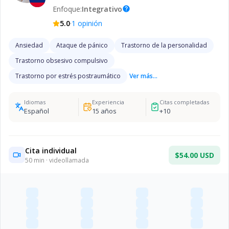
Enfoque:
Integrativo
help
·
5.0
1
opinión
Ansiedad
Ataque de pánico
Trastorno de la personalidad
Trastorno obsesivo compulsivo
Trastorno por estrés postraumático
Ver más...
Idiomas
Experiencia
Citas completadas
Español
15
años
+
10
Cita individual
$54.00 USD
50
min · videollamada