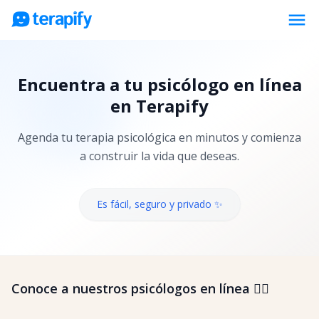
menu
Psicólogos en línea
Encuentra a tu psicólogo en línea
Precios
en Terapify
Opiniones
Agenda tu terapia psicológica en minutos y comienza
Empresas
a construir la vida que deseas.
Preguntas frecuentes
Blog
Es fácil, seguro y privado ✨
Trabaja con nosotros
Conoce a nuestros psicólogos en línea 👇🏼