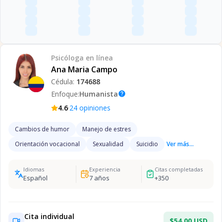
Psicóloga
en línea
Ana Maria Campo
Cédula:
174688
Enfoque:
Humanista
help
·
4.6
24
opiniones
Cambios de humor
Manejo de estres
Orientación vocacional
Sexualidad
Suicidio
Ver más...
Idiomas
Experiencia
Citas completadas
Español
7
años
+
350
Cita individual
$54.00 USD