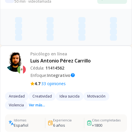
50
min · videollamada
Psicólogo
en línea
Luis Antonio Pérez Carrillo
Cédula:
11414562
Enfoque:
Integrativo
help
·
4.7
33
opiniones
Ansiedad
Creatividad
Idea suicida
Motivación
Violencia
Ver más...
Idiomas
Experiencia
Citas completadas
Español
6
años
+
1800