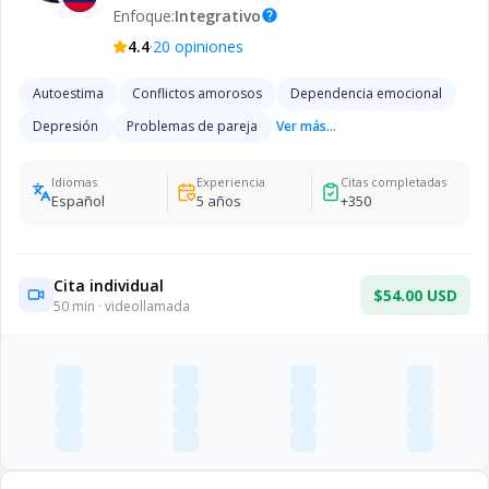
Enfoque:
Integrativo
help
·
4.4
20
opiniones
Autoestima
Conflictos amorosos
Dependencia emocional
Depresión
Problemas de pareja
Ver más...
Idiomas
Experiencia
Citas completadas
Español
5
años
+
350
Cita individual
$54.00 USD
50
min · videollamada