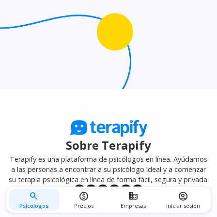
mejor se adapte a tus necesidades.
Sobre Terapify
Terapify es una plataforma de psicólogos en línea. Ayúdamos
a las personas a encontrar a su psicólogo ideal y a comenzar
su terapia psicológica en línea de forma fácil, segura y privada.
search
monetization_on
business
account_circle
Psicologos
Precios
Empresas
Iniciar sesión