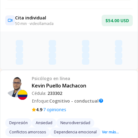
Cita individual
$54.00 USD
50
min · videollamada
Psicólogo
en línea
Kevin Puello Machacon
Cédula:
233302
Enfoque:
Cognitivo - conductual
help
·
4.9
7
opiniones
Depresión
Ansiedad
Neurodiversidad
Conflictos amorosos
Dependencia emocional
Ver más...