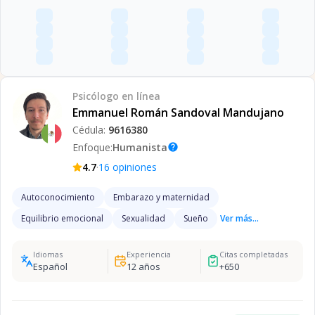
Psicólogo
en línea
Emmanuel Román Sandoval Mandujano
Cédula:
9616380
Enfoque:
Humanista
help
·
4.7
16
opiniones
Autoconocimiento
Embarazo y maternidad
Equilibrio emocional
Sexualidad
Sueño
Ver más...
Idiomas
Experiencia
Citas completadas
Español
12
años
+
650