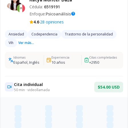
Cédula:
6519191
Enfoque:
Psicoanálisis
help
·
4.6
28
opiniones
Ansiedad
Codependencia
Trastorno de la personalidad
Vih
Ver más...
Idiomas
Experiencia
Citas completadas
Español, Inglés
10
años
+
2950
Cita individual
$54.00 USD
50
min · videollamada