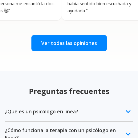
me encantó la doc.
habia sentido bien escuchada y
ayudada.
”
Ver todas las opiniones
Preguntas frecuentes
keyboard_arrow_down
¿Qué es un psicólogo en línea?
Un psicólogo en línea es un profesional de la salud
¿Cómo funciona la terapia con un psicólogo en
mental certificado que ofrece terapia psicológica a
keyboard_arrow_down
línea?