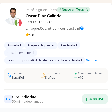
Psicólogo
en línea
Nuevo en Terapify
Oscar Diaz Galindo
Cédula:
15669450
Enfoque:
Cognitivo - conductual
help
5.0
Ansiedad
Ataques de pánico
Asertividad
Gestión emocional
Trastorno por déficit de atención con hiperactividad
Ver más...
Idiomas
Experiencia
Citas completadas
Español
8
años
+
10
Cita individual
$54.00 USD
50
min · videollamada