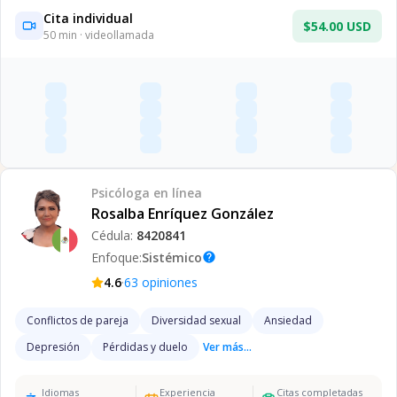
Cita individual
$54.00 USD
50
min · videollamada
Psicóloga
en línea
Rosalba Enríquez González
Cédula:
8420841
Enfoque:
Sistémico
help
·
4.6
63
opiniones
Conflictos de pareja
Diversidad sexual
Ansiedad
Depresión
Pérdidas y duelo
Ver más...
Idiomas
Experiencia
Citas completadas