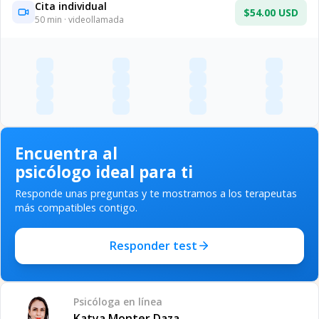
Cita individual
$54.00 USD
50
min · videollamada
Encuentra al
psicólogo ideal para ti
Responde unas preguntas y te mostramos a los terapeutas
más compatibles contigo.
Responder test
Psicóloga
en línea
Katya Monter Daza