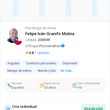
Psicólogo
en línea
Felipe Iván Granifo Molina
Cédula:
230549
Enfoque:
Psicoanálisis
help
·
4.8
1
opinión
Angustia
Conflictos personales
Depresión
Manejo de estres
Muerte y luto
Ver más...
Idiomas
Experiencia
Citas completadas
Español
20
años
+
10
Cita individual
$54.00 USD