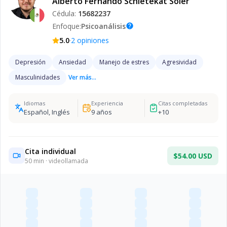
Alberto Fernando Schietekat Soler
Cédula:
15682237
Enfoque:
Psicoanálisis
help
·
5.0
2
opiniones
Depresión
Ansiedad
Manejo de estres
Agresividad
Masculinidades
Ver más...
Idiomas
Experiencia
Citas completadas
Español, Inglés
9
años
+
10
Cita individual
$54.00 USD
50
min · videollamada