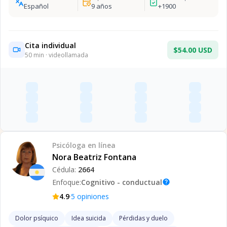
Español
9
años
+
1900
Cita individual
$54.00 USD
50
min · videollamada
Psicóloga
en línea
Nora Beatriz Fontana
Cédula:
2664
Enfoque:
Cognitivo - conductual
help
·
4.9
5
opiniones
Dolor psíquico
Idea suicida
Pérdidas y duelo