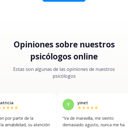
Opiniones sobre nuestros
psicólogos online
Estas son algunas de las opiniones de nuestros
psicólogos
yinet
Y
r
star
star
star
star
star
rte de la
“
Va de maravilla, me siento
“
lidad, su atención
demasiado agusto, nunca me ha
i