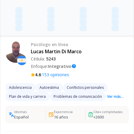
Psicólogo
en línea
Lucas Martin Di Marco
Cédula:
5243
Enfoque:
Integrativo
help
·
4.6
153
opiniones
Adolescencia
Autoestima
Conflictos personales
Plan de vida y carrera
Problemas de comunicación
Ver más...
Idiomas
Experiencia
Citas completadas
Español
16
años
+
2600