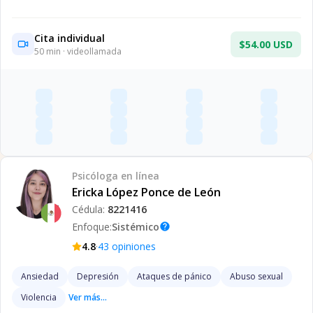
Cita individual
$54.00 USD
50
min · videollamada
Psicóloga
en línea
Ericka López Ponce de León
Cédula:
8221416
Enfoque:
Sistémico
help
·
4.8
43
opiniones
Ansiedad
Depresión
Ataques de pánico
Abuso sexual
Violencia
Ver más...