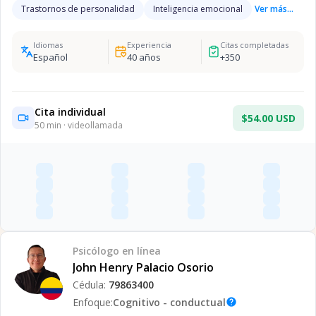
Trastornos de personalidad
Inteligencia emocional
Ver más...
Idiomas
Experiencia
Citas completadas
Español
40
años
+
350
Cita individual
$54.00 USD
50
min · videollamada
Psicólogo
en línea
John Henry Palacio Osorio
Cédula:
79863400
Enfoque:
Cognitivo - conductual
help