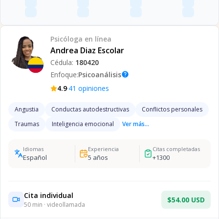
Psicóloga
en línea
Andrea Diaz Escolar
Cédula:
180420
Enfoque:
Psicoanálisis
help
·
4.9
41
opiniones
Angustia
Conductas autodestructivas
Conflictos personales
Traumas
Inteligencia emocional
Ver más...
Idiomas
Experiencia
Citas completadas
Español
5
años
+
1300
Cita individual
$54.00 USD
50
min · videollamada