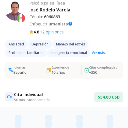
Psicólogo
en línea
José Rodelo Varela
Cédula:
6060863
Enfoque:
Humanista
help
·
4.8
12
opiniones
Ansiedad
Depresión
Manejo del estrés
Problemas familiares
Inteligencia emocional
Ver más...
Idiomas
Experiencia
Citas completadas
Español
10
años
+
350
Cita individual
$54.00 USD
50
min · videollamada