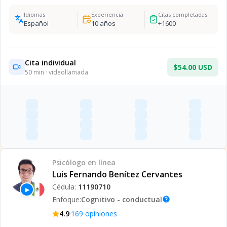
Idiomas
Experiencia
Citas completadas
Español
10
años
+
1600
Cita individual
$54.00 USD
50
min · videollamada
Psicólogo
en línea
Luis Fernando Benítez Cervantes
Cédula:
11190710
▶
Enfoque:
Cognitivo - conductual
help
·
4.9
169
opiniones