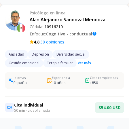
Psicólogo
en línea
Alan Alejandro Sandoval Mendoza
Cédula:
10916210
Enfoque:
Cognitivo - conductual
help
·
4.8
38
opiniones
Ansiedad
Depresión
Diversidad sexual
Gestión emocional
Terapia familiar
Ver más...
Idiomas
Experiencia
Citas completadas
Español
10
años
+
850
Cita individual
$54.00 USD
50
min · videollamada