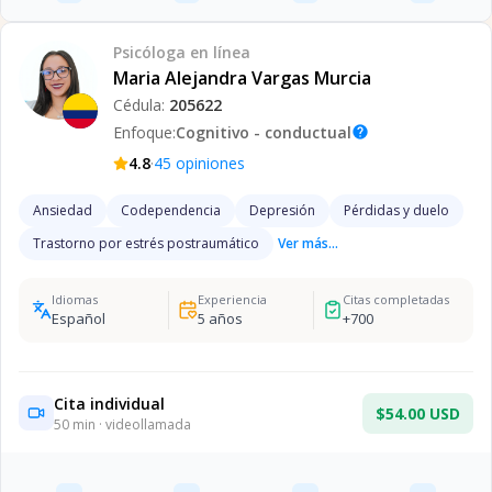
Psicóloga
en línea
Maria Alejandra Vargas Murcia
Cédula:
205622
Enfoque:
Cognitivo - conductual
help
·
4.8
45
opiniones
Ansiedad
Codependencia
Depresión
Pérdidas y duelo
Trastorno por estrés postraumático
Ver más...
Idiomas
Experiencia
Citas completadas
Español
5
años
+
700
Cita individual
$54.00 USD
50
min · videollamada