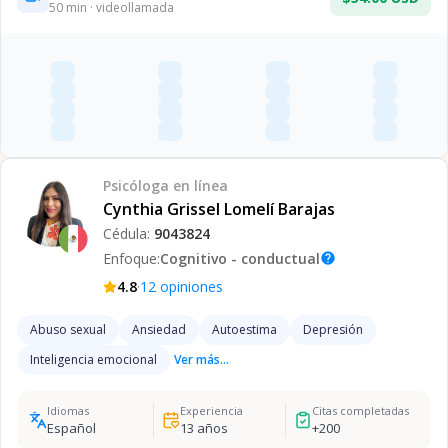
50
min · videollamada
Psicóloga
en línea
Cynthia Grissel Lomelí Barajas
Cédula:
9043824
Enfoque:
Cognitivo - conductual
help
·
4.8
12
opiniones
Abuso sexual
Ansiedad
Autoestima
Depresión
Inteligencia emocional
Ver más...
Idiomas
Experiencia
Citas completadas
Español
13
años
+
200