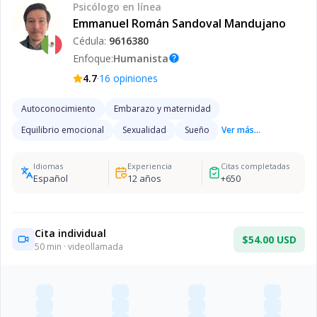
Psicólogo
en línea
Emmanuel Román Sandoval Mandujano
Cédula:
9616380
Enfoque:
Humanista
help
·
4.7
16
opiniones
Autoconocimiento
Embarazo y maternidad
Equilibrio emocional
Sexualidad
Sueño
Ver más...
Idiomas
Experiencia
Citas completadas
Español
12
años
+
650
Cita individual
$54.00 USD
50
min · videollamada