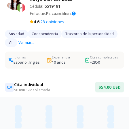
Cédula:
6519191
Enfoque:
Psicoanálisis
help
·
4.6
28
opiniones
Ansiedad
Codependencia
Trastorno de la personalidad
Vih
Ver más...
Idiomas
Experiencia
Citas completadas
Español, Inglés
10
años
+
2950
Cita individual
$54.00 USD
50
min · videollamada