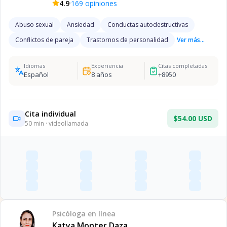
·
4.9
169
opiniones
Abuso sexual
Ansiedad
Conductas autodestructivas
Conflictos de pareja
Trastornos de personalidad
Ver más...
Idiomas
Experiencia
Citas completadas
Español
8
años
+
8950
Cita individual
$54.00 USD
50
min · videollamada
Psicóloga
en línea
Katya Monter Daza