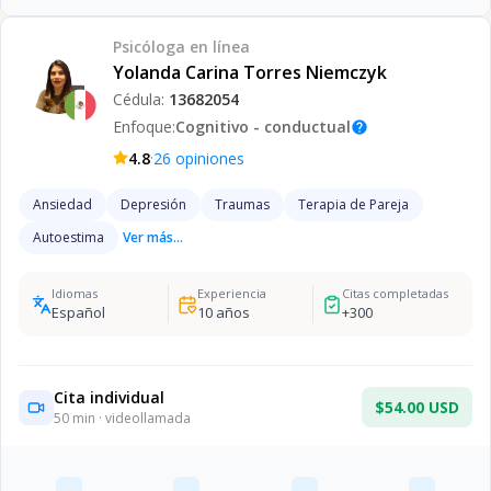
Psicóloga
en línea
Yolanda Carina Torres Niemczyk
Cédula:
13682054
Enfoque:
Cognitivo - conductual
help
·
4.8
26
opiniones
Ansiedad
Depresión
Traumas
Terapia de Pareja
Autoestima
Ver más...
Idiomas
Experiencia
Citas completadas
Español
10
años
+
300
Cita individual
$54.00 USD
50
min · videollamada