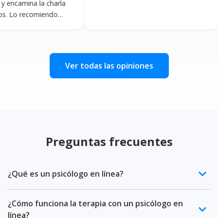
 la charla
nervio
comiendo
vez en
confia
es sum
Recom
Ver todas las opiniones
Preguntas frecuentes
keyboard_arrow_down
¿Qué es un psicólogo en línea?
Un psicólogo en línea es un profesional de la salud
¿Cómo funciona la terapia con un psicólogo en
mental certificado que ofrece terapia psicológica a
keyboard_arrow_down
línea?