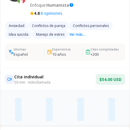
Enfoque:
Humanista
help
·
4.8
8
opiniones
Ansiedad
Conflictos de pareja
Conflictos personales
Idea suicida
Manejo de estres
Ver más...
Idiomas
Experiencia
Citas completadas
Español
10
años
+
200
Cita individual
$54.00 USD
50
min · videollamada