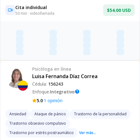
Cita individual
$54.00 USD
50
min · videollamada
Psicóloga
en línea
Luisa Fernanda Díaz Correa
Cédula:
156243
Enfoque:
Integrativo
help
·
5.0
1
opinión
Ansiedad
Ataque de pánico
Trastorno de la personalidad
Trastorno obsesivo compulsivo
Trastorno por estrés postraumático
Ver más...