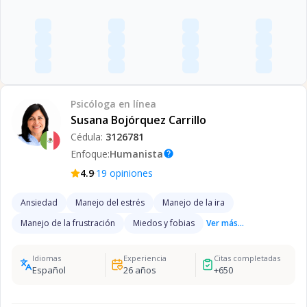
Psicóloga
en línea
Susana Bojórquez Carrillo
Cédula:
3126781
Enfoque:
Humanista
help
·
4.9
19
opiniones
Ansiedad
Manejo del estrés
Manejo de la ira
Manejo de la frustración
Miedos y fobias
Ver más...
Idiomas
Experiencia
Citas completadas
Español
26
años
+
650