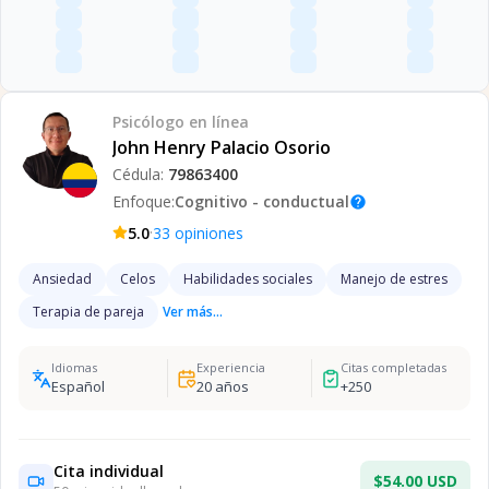
Psicólogo
en línea
John Henry Palacio Osorio
Cédula:
79863400
Enfoque:
Cognitivo - conductual
help
·
5.0
33
opiniones
Ansiedad
Celos
Habilidades sociales
Manejo de estres
Terapia de pareja
Ver más...
Idiomas
Experiencia
Citas completadas
Español
20
años
+
250
Cita individual
$54.00 USD