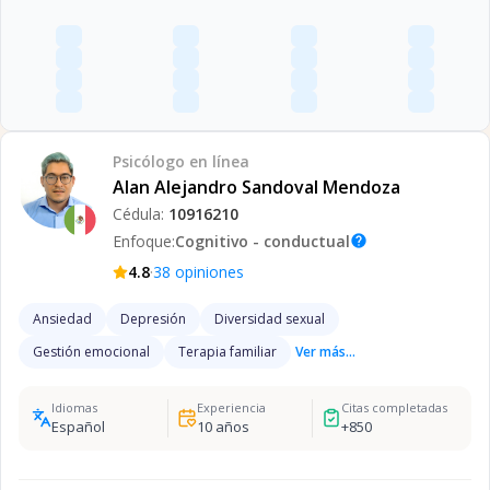
Psicólogo
en línea
Alan Alejandro Sandoval Mendoza
Cédula:
10916210
Enfoque:
Cognitivo - conductual
help
·
4.8
38
opiniones
Ansiedad
Depresión
Diversidad sexual
Gestión emocional
Terapia familiar
Ver más...
Idiomas
Experiencia
Citas completadas
Español
10
años
+
850