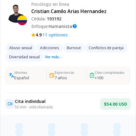
Psicólogo
en línea
Cristian Camilo Arias Hernandez
Cédula:
193192
Enfoque:
Humanista
help
·
4.9
11
opiniones
Abuso sexual
Adicciones
Burnout
Conflictos de pareja
Diversidad sexual
Ver más...
Idiomas
Experiencia
Citas completadas
Español
7
años
+
100
Cita individual
$54.00 USD
50
min · videollamada