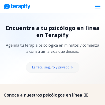
menu
Psicólogos en línea
Encuentra a tu psicólogo en línea
Precios
en Terapify
Opiniones
Agenda tu terapia psicológica en minutos y comienza
Empresas
a construir la vida que deseas.
Preguntas frecuentes
Blog
Es fácil, seguro y privado ✨
Trabaja con nosotros
Conoce a nuestros psicólogos en línea 👇🏼