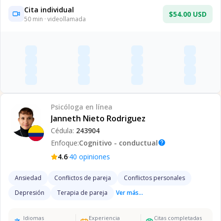
Cita individual
$54.00 USD
50
min · videollamada
Psicóloga
en línea
Janneth Nieto Rodriguez
Cédula:
243904
Enfoque:
Cognitivo - conductual
help
·
4.6
40
opiniones
Ansiedad
Conflictos de pareja
Conflictos personales
Depresión
Terapia de pareja
Ver más...
Idiomas
Experiencia
Citas completadas