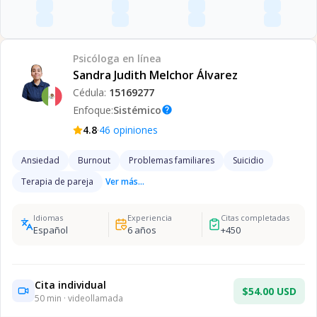
Psicóloga
en línea
Sandra Judith Melchor Álvarez
Cédula:
15169277
Enfoque:
Sistémico
help
·
4.8
46
opiniones
Ansiedad
Burnout
Problemas familiares
Suicidio
Terapia de pareja
Ver más...
Idiomas
Experiencia
Citas completadas
Español
6
años
+
450
Cita individual
$54.00 USD
50
min · videollamada