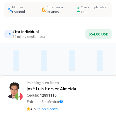
Idiomas
Experiencia
Citas completadas
Español
15
años
+
10
Cita individual
$54.00 USD
50
min · videollamada
Psicólogo
en línea
José Luis Herver Almeida
Cédula:
12891115
Enfoque:
Sistémico
help
·
4.6
35
opiniones