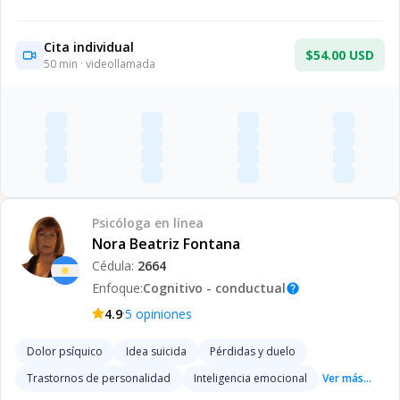
Cita individual
$54.00 USD
50
min · videollamada
Psicóloga
en línea
Nora Beatriz Fontana
Cédula:
2664
Enfoque:
Cognitivo - conductual
help
·
4.9
5
opiniones
Dolor psíquico
Idea suicida
Pérdidas y duelo
Trastornos de personalidad
Inteligencia emocional
Ver más...