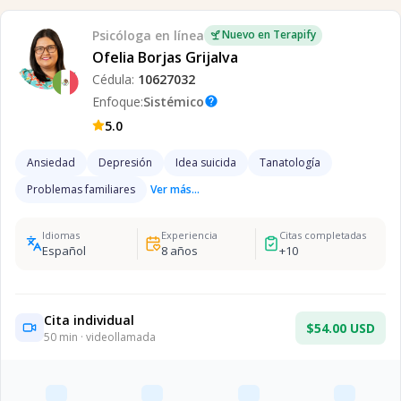
Psicóloga
en línea
Nuevo en Terapify
Ofelia Borjas Grijalva
Cédula:
10627032
Enfoque:
Sistémico
help
5.0
Ansiedad
Depresión
Idea suicida
Tanatología
Problemas familiares
Ver más...
Idiomas
Experiencia
Citas completadas
Español
8
años
+
10
Cita individual
$54.00 USD
50
min · videollamada