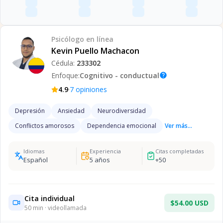
Psicólogo
en línea
Kevin Puello Machacon
Cédula:
233302
Enfoque:
Cognitivo - conductual
help
·
4.9
7
opiniones
Depresión
Ansiedad
Neurodiversidad
Conflictos amorosos
Dependencia emocional
Ver más...
Idiomas
Experiencia
Citas completadas
Español
5
años
+
50
Cita individual
$54.00 USD
50
min · videollamada