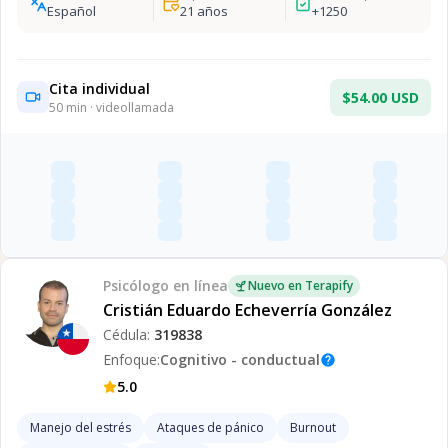
Español
21
años
+
1250
Cita individual
$54.00 USD
50
min · videollamada
Psicólogo
en línea
Nuevo en Terapify
Cristián Eduardo Echeverría González
Cédula:
319838
Enfoque:
Cognitivo - conductual
help
5.0
Manejo del estrés
Ataques de pánico
Burnout