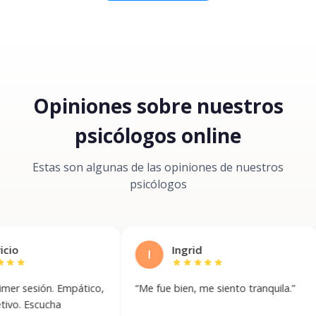
Opiniones sobre nuestros
psicólogos online
Estas son algunas de las opiniones de nuestros
psicólogos
Ingrid
I
A
star
star
star
star
star
n. Empático,
“
Me fue bien, me siento tranquila.
”
“
Prime
sentir