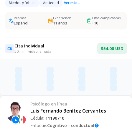
Miedos y fobias
Ansiedad
Ver más...
Idiomas
Experiencia
Citas completadas
Español
11
años
+
10
Cita individual
$54.00 USD
50
min · videollamada
Psicólogo
en línea
Luis Fernando Benítez Cervantes
Cédula:
11190710
▶
Enfoque:
Cognitivo - conductual
help