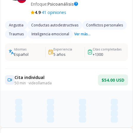
Enfoque:
Psicoanálisis
help
·
4.9
41
opiniones
Angustia
Conductas autodestructivas
Conflictos personales
Traumas
Inteligencia emocional
Ver más...
Idiomas
Experiencia
Citas completadas
Español
5
años
+
1300
Cita individual
$54.00 USD
50
min · videollamada