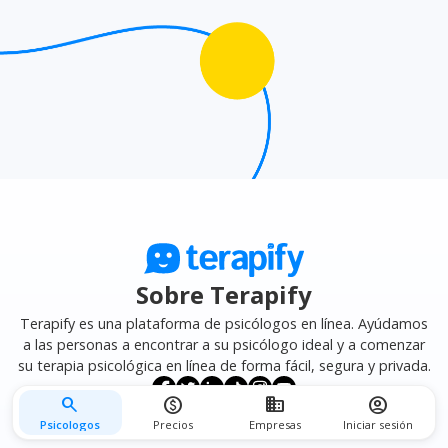
mejor se adapte a tus necesidades.
Sobre Terapify
Terapify es una plataforma de psicólogos en línea. Ayúdamos
a las personas a encontrar a su psicólogo ideal y a comenzar
su terapia psicológica en línea de forma fácil, segura y privada.
search
monetization_on
business
account_circle
Psicologos
Precios
Empresas
Iniciar sesión