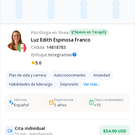
Psicóloga
en línea
Nuevo en Terapify
Luz Edith Espinosa Franco
Cédula:
14818783
Enfoque:
Integrativo
help
5.0
Plan de vida y carrera
Autoconocimiento
Ansiedad
Habilidades de liderazgo
Depresión
Ver más...
Idiomas
Experiencia
Citas completadas
Español
5
años
+
10
Cita individual
$54.00 USD
50
min · videollamada