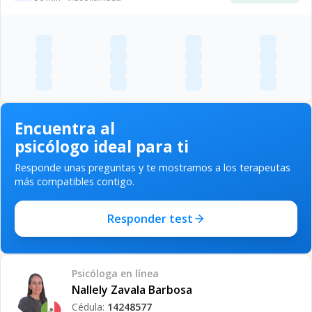
Encuentra al
psicólogo ideal para ti
Responde unas preguntas y te mostramos a los terapeutas
más compatibles contigo.
Responder test
Psicóloga
en línea
Nallely Zavala Barbosa
Cédula:
14248577