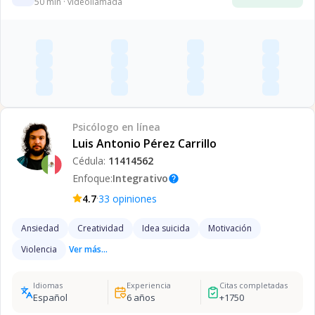
50
min · videollamada
Psicólogo
en línea
Luis Antonio Pérez Carrillo
Cédula:
11414562
Enfoque:
Integrativo
help
·
4.7
33
opiniones
Ansiedad
Creatividad
Idea suicida
Motivación
Violencia
Ver más...
Idiomas
Experiencia
Citas completadas
Español
6
años
+
1750