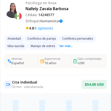
Psicóloga
en línea
Nallely Zavala Barbosa
Cédula:
14248577
Enfoque:
Humanista
help
·
4.8
8
opiniones
Ansiedad
Conflictos de pareja
Conflictos personales
Idea suicida
Manejo de estres
Ver más...
Idiomas
Experiencia
Citas completadas
Español
10
años
+
200
Cita individual
$54.00 USD
50
min · videollamada