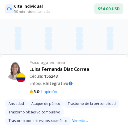
Cita individual
$54.00 USD
50
min · videollamada
Psicóloga
en línea
Luisa Fernanda Díaz Correa
Cédula:
156243
Enfoque:
Integrativo
help
·
5.0
1
opinión
Ansiedad
Ataque de pánico
Trastorno de la personalidad
Trastorno obsesivo compulsivo
Trastorno por estrés postraumático
Ver más...