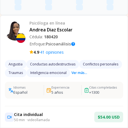
Psicóloga
en línea
Andrea Diaz Escolar
Cédula:
180420
Enfoque:
Psicoanálisis
help
·
4.9
41
opiniones
Angustia
Conductas autodestructivas
Conflictos personales
Traumas
Inteligencia emocional
Ver más...
Idiomas
Experiencia
Citas completadas
Español
5
años
+
1300
Cita individual
$54.00 USD
50
min · videollamada