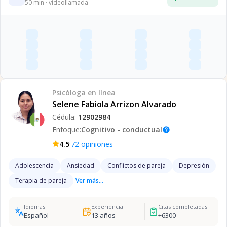
50
min · videollamada
Psicóloga
en línea
Selene Fabiola Arrizon Alvarado
Cédula:
12902984
Enfoque:
Cognitivo - conductual
help
·
4.5
72
opiniones
Adolescencia
Ansiedad
Conflictos de pareja
Depresión
Terapia de pareja
Ver más...
Idiomas
Experiencia
Citas completadas
Español
13
años
+
6300