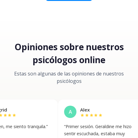
Opiniones sobre nuestros
psicólogos online
Estas son algunas de las opiniones de nuestros
psicólogos
Alex
A
J
star
star
star
star
star
to tranquila.
”
“
Primer sesión. Geraldine me hizo
“
exc
sentir escuchada, estaba muy
hac