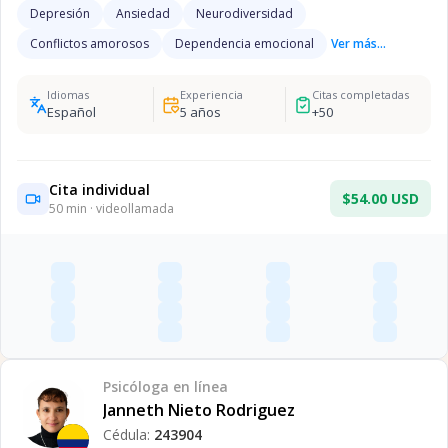
Depresión
Ansiedad
Neurodiversidad
Conflictos amorosos
Dependencia emocional
Ver más...
Idiomas
Experiencia
Citas completadas
Español
5
años
+
50
Cita individual
$54.00 USD
50
min · videollamada
Psicóloga
en línea
Janneth Nieto Rodriguez
Cédula:
243904