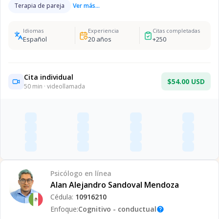
Terapia de pareja
Ver más...
Idiomas
Experiencia
Citas completadas
Español
20
años
+
250
Cita individual
$54.00 USD
50
min · videollamada
Psicólogo
en línea
Alan Alejandro Sandoval Mendoza
Cédula:
10916210
Enfoque:
Cognitivo - conductual
help