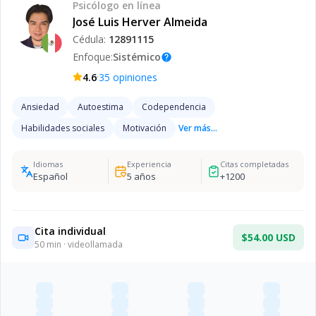
Psicólogo
en línea
José Luis Herver Almeida
Cédula:
12891115
Enfoque:
Sistémico
help
·
4.6
35
opiniones
Ansiedad
Autoestima
Codependencia
Habilidades sociales
Motivación
Ver más...
Idiomas
Experiencia
Citas completadas
Español
5
años
+
1200
Cita individual
$54.00 USD
50
min · videollamada