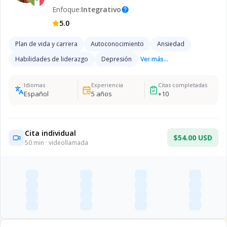
Enfoque:
Integrativo
help
5.0
Plan de vida y carrera
Autoconocimiento
Ansiedad
Habilidades de liderazgo
Depresión
Ver más...
Idiomas
Experiencia
Citas completadas
Español
5
años
+
10
Cita individual
$54.00 USD
50
min · videollamada