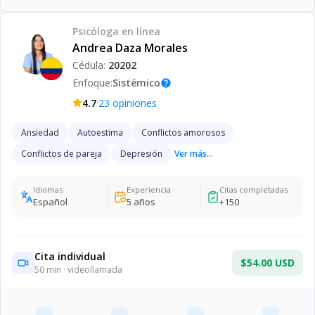
Psicóloga
en línea
Andrea Daza Morales
Cédula:
20202
Enfoque:
Sistémico
help
·
4.7
23
opiniones
Ansiedad
Autoestima
Conflictos amorosos
Conflictos de pareja
Depresión
Ver más...
Idiomas
Experiencia
Citas completadas
Español
5
años
+
150
Cita individual
$54.00 USD
50
min · videollamada