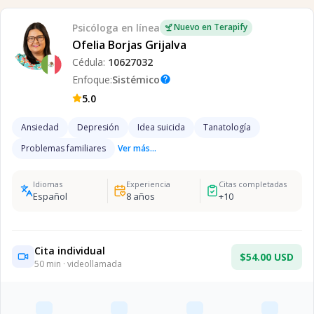
Psicóloga
en línea
Nuevo en Terapify
Ofelia Borjas Grijalva
Cédula:
10627032
Enfoque:
Sistémico
help
5.0
Ansiedad
Depresión
Idea suicida
Tanatología
Problemas familiares
Ver más...
Idiomas
Experiencia
Citas completadas
Español
8
años
+
10
Cita individual
$54.00 USD
50
min · videollamada