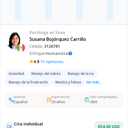
Psicóloga
en línea
Susana Bojórquez Carrillo
Cédula:
3126781
Enfoque:
Humanista
help
·
4.9
19
opiniones
Ansiedad
Manejo del estrés
Manejo de la ira
Manejo de la frustración
Miedos y fobias
Ver más...
Idiomas
Experiencia
Citas completadas
Español
26
años
+
650
Cita individual
$54.00 USD