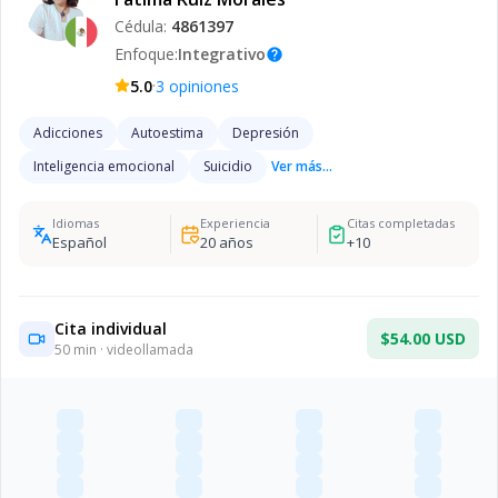
Cédula:
4861397
Enfoque:
Integrativo
help
·
5.0
3
opiniones
Adicciones
Autoestima
Depresión
Inteligencia emocional
Suicidio
Ver más...
Idiomas
Experiencia
Citas completadas
Español
20
años
+
10
Cita individual
$54.00 USD
50
min · videollamada