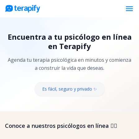
menu
Psicólogos en línea
Encuentra a tu psicólogo en línea
Precios
en Terapify
Opiniones
Agenda tu terapia psicológica en minutos y comienza
Empresas
a construir la vida que deseas.
Preguntas frecuentes
Blog
Es fácil, seguro y privado ✨
Trabaja con nosotros
Conoce a nuestros psicólogos en línea 👇🏼