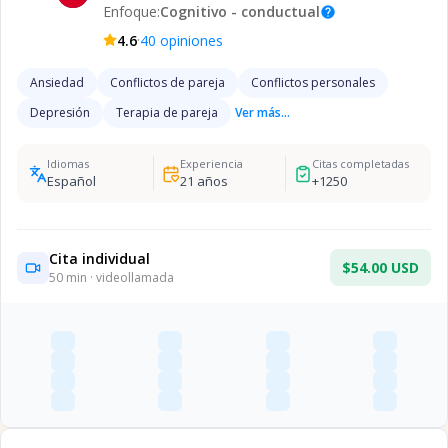
Enfoque:
Cognitivo - conductual
help
·
4.6
40
opiniones
Ansiedad
Conflictos de pareja
Conflictos personales
Depresión
Terapia de pareja
Ver más...
Idiomas
Experiencia
Citas completadas
Español
21
años
+
1250
Cita individual
$54.00 USD
50
min · videollamada