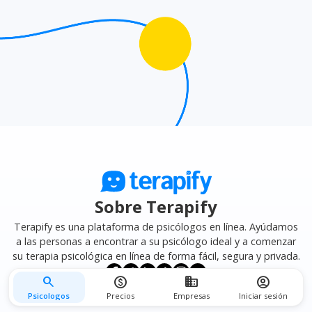
mejor se adapte a tus necesidades.
Sobre Terapify
Terapify es una plataforma de psicólogos en línea. Ayúdamos
a las personas a encontrar a su psicólogo ideal y a comenzar
su terapia psicológica en línea de forma fácil, segura y privada.
search
monetization_on
business
account_circle
Psicologos
Precios
Empresas
Iniciar sesión