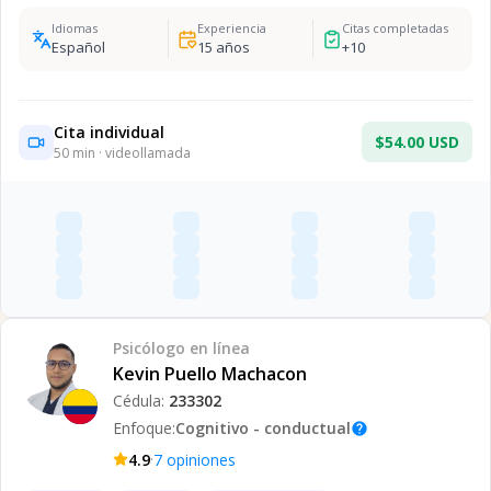
Idiomas
Experiencia
Citas completadas
Español
15
años
+
10
Cita individual
$54.00 USD
50
min · videollamada
Psicólogo
en línea
Kevin Puello Machacon
Cédula:
233302
Enfoque:
Cognitivo - conductual
help
·
4.9
7
opiniones