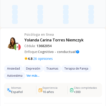
Psicóloga
en línea
Yolanda Carina Torres Niemczyk
Cédula:
13682054
Enfoque:
Cognitivo - conductual
help
·
4.8
26
opiniones
Ansiedad
Depresión
Traumas
Terapia de Pareja
Autoestima
Ver más...
Idiomas
Experiencia
Citas completadas
Español
10
años
+
300