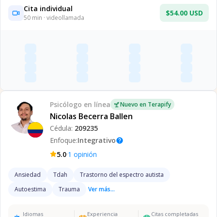
Cita individual
$54.00 USD
50
min · videollamada
Psicólogo
en línea
Nuevo en Terapify
Nicolas Becerra Ballen
Cédula:
209235
Enfoque:
Integrativo
help
·
5.0
1
opinión
Ansiedad
Tdah
Trastorno del espectro autista
Autoestima
Trauma
Ver más...
Idiomas
Experiencia
Citas completadas