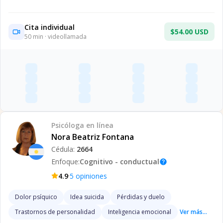
Cita individual
$54.00 USD
50
min · videollamada
Psicóloga
en línea
Nora Beatriz Fontana
Cédula:
2664
Enfoque:
Cognitivo - conductual
help
·
4.9
5
opiniones
Dolor psíquico
Idea suicida
Pérdidas y duelo
Trastornos de personalidad
Inteligencia emocional
Ver más...