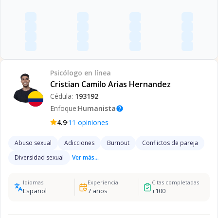
Psicólogo
en línea
Cristian Camilo Arias Hernandez
Cédula:
193192
Enfoque:
Humanista
help
·
4.9
11
opiniones
Abuso sexual
Adicciones
Burnout
Conflictos de pareja
Diversidad sexual
Ver más...
Idiomas
Experiencia
Citas completadas
Español
7
años
+
100