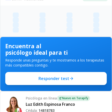
Encuentra al
psicólogo ideal para ti
Responde unas preguntas y te mostramos a los terapeutas
más compatibles contigo.
Responder test
Psicóloga
en línea
Nuevo en Terapify
Luz Edith Espinosa Franco
Cédula:
14818783