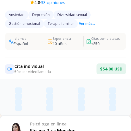
·
4.8
38
opiniones
Ansiedad
Depresión
Diversidad sexual
Gestión emocional
Terapia familiar
Ver más...
Idiomas
Experiencia
Citas completadas
Español
10
años
+
850
Cita individual
$54.00 USD
50
min · videollamada
Psicóloga
en línea
Fátima Ruiz Morales