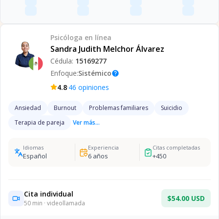
Psicóloga
en línea
Sandra Judith Melchor Álvarez
Cédula:
15169277
Enfoque:
Sistémico
help
·
4.8
46
opiniones
Ansiedad
Burnout
Problemas familiares
Suicidio
Terapia de pareja
Ver más...
Idiomas
Experiencia
Citas completadas
Español
6
años
+
450
Cita individual
$54.00 USD
50
min · videollamada