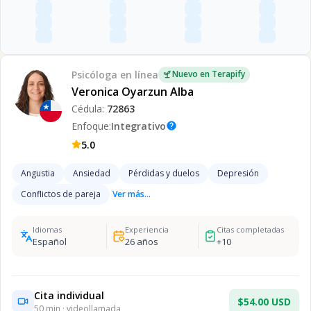
Psicóloga
en línea
Nuevo en Terapify
Veronica Oyarzun Alba
Cédula:
72863
Enfoque:
Integrativo
help
5.0
Angustia
Ansiedad
Pérdidas y duelos
Depresión
Conflictos de pareja
Ver más...
Idiomas
Experiencia
Citas completadas
Español
26
años
+
10
Cita individual
$54.00 USD
50
min · videollamada