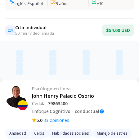
Inglés, Español
9
años
+
10
Cita individual
$54.00 USD
50
min · videollamada
Psicólogo
en línea
John Henry Palacio Osorio
Cédula:
79863400
Enfoque:
Cognitivo - conductual
help
·
5.0
33
opiniones
Ansiedad
Celos
Habilidades sociales
Manejo de estres