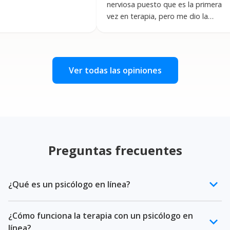
nerviosa puesto que es la primera
simp
vez en terapia, pero me dio la
confianza para expresarme lo cual
es sumamente difícil para mí.
Recomiendo completamente
”
Ver todas las opiniones
Preguntas frecuentes
keyboard_arrow_down
¿Qué es un psicólogo en línea?
Un psicólogo en línea es un profesional de la salud
¿Cómo funciona la terapia con un psicólogo en
mental certificado que ofrece terapia psicológica a
keyboard_arrow_down
línea?