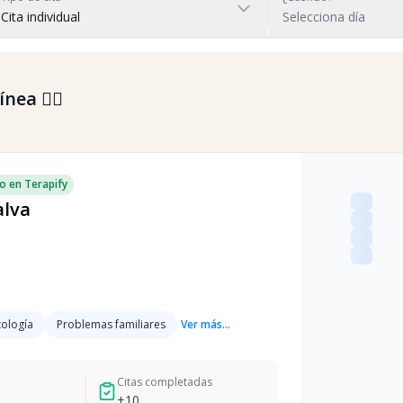
Cita individual
Selecciona día
nea 👇🏼
o en Terapify
alva
ología
Problemas familiares
Ver más...
Citas completadas
+
10