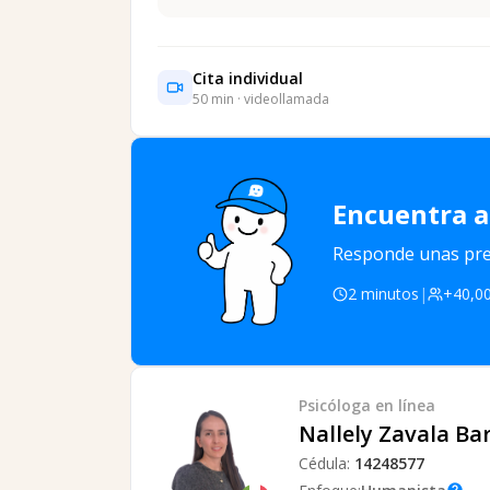
Cita individual
50
min · videollamada
Encuentra a
Responde unas preg
2 minutos
|
+40,00
Psicóloga
en línea
Nallely Zavala Ba
Cédula:
14248577