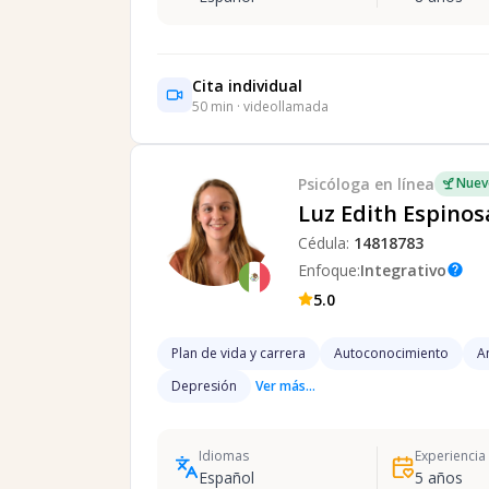
Cita individual
50
min · videollamada
Psicóloga
en línea
Nuev
Luz Edith Espinos
Cédula:
14818783
Enfoque:
Integrativo
help
5.0
Plan de vida y carrera
Autoconocimiento
A
Depresión
Ver más...
Idiomas
Experiencia
Español
5
años