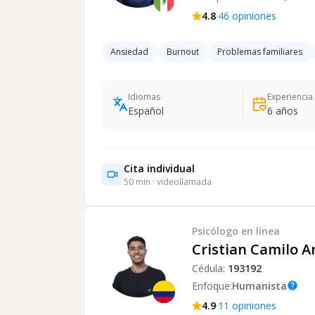
·
4.8
46
opiniones
Ansiedad
Burnout
Problemas familiares
Idiomas
Experiencia
Español
6
años
Cita individual
50
min · videollamada
Psicólogo
en línea
Cristian Camilo A
Cédula:
193192
Enfoque:
Humanista
help
·
4.9
11
opiniones