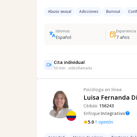
Abuso sexual
Adicciones
Burnout
Confl
Idiomas
Experiencia
Español
7
años
Cita individual
50
min · videollamada
Psicóloga
en línea
Luisa Fernanda D
Cédula:
156243
Enfoque:
Integrativo
help
·
5.0
1
opinión