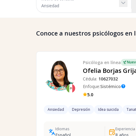
Conoce a nuestros psicólogos en lí
Psicóloga
en línea
Nuev
Ofelia Borjas Grij
Cédula:
10627032
Enfoque:
Sistémico
help
5.0
Ansiedad
Depresión
Idea suicida
Tanat
Idiomas
Experiencia
Español
8
años