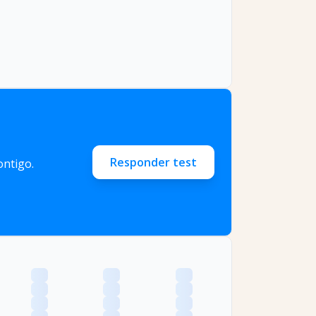
Responder test
ntigo.