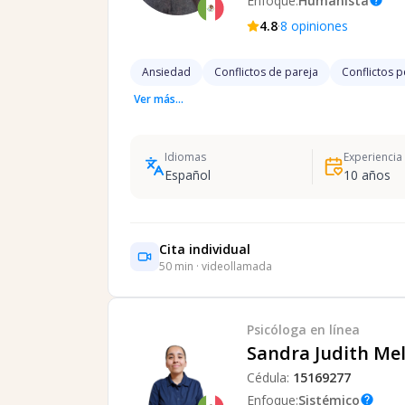
Enfoque:
Humanista
help
·
4.8
8
opiniones
Ansiedad
Conflictos de pareja
Conflictos 
Ver más...
Idiomas
Experiencia
Español
10
años
Cita individual
50
min · videollamada
Psicóloga
en línea
Sandra Judith Mel
Cédula:
15169277
Enfoque:
Sistémico
help