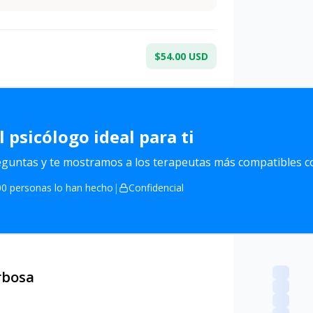
$54.00 USD
l
psicólogo ideal para ti
untas y te mostramos a los terapeutas más compatibles co
0 personas lo han hecho
|
Confidencial
rbosa