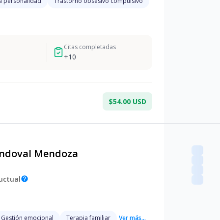
a personalidad
Trastorno obsesivo compulsivo
Citas completadas
+
10
$54.00 USD
andoval Mendoza
uctual
help
Gestión emocional
Terapia familiar
Ver más...