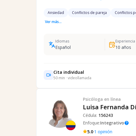
Ansiedad
Conflictos de pareja
Conflictos 
Ver más...
Idiomas
Experiencia
Español
10
años
Cita individual
50
min · videollamada
Psicóloga
en línea
Luisa Fernanda D
Cédula:
156243
Enfoque:
Integrativo
help
·
5.0
1
opinión