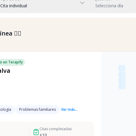
Cita individual
Selecciona día
nea 👇🏼
o en Terapify
alva
ología
Problemas familiares
Ver más...
Citas completadas
+
10