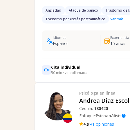
Ansiedad
Ataque de pánico
Trastorno de l
Trastorno por estrés postraumático
Ver más...
Idiomas
Experiencia
Español
15
años
Cita individual
50
min · videollamada
Psicóloga
en línea
Andrea Diaz Escol
Cédula:
180420
Enfoque:
Psicoanálisis
help
·
4.9
41
opiniones