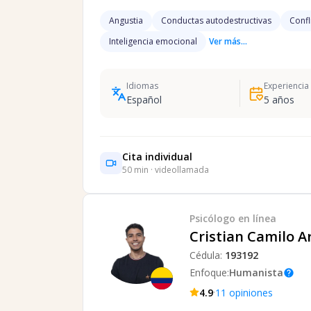
Angustia
Conductas autodestructivas
Confl
Inteligencia emocional
Ver más...
Idiomas
Experiencia
Español
5
años
Cita individual
50
min · videollamada
Psicólogo
en línea
Cristian Camilo A
Cédula:
193192
Enfoque:
Humanista
help
·
4.9
11
opiniones