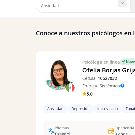
Conoce a nuestros psicólogos en lí
Psicóloga
en línea
Nuev
Ofelia Borjas Grij
Cédula:
10627032
Enfoque:
Sistémico
help
5.0
Ansiedad
Depresión
Idea suicida
Tanat
Idiomas
Experiencia
Español
8
años