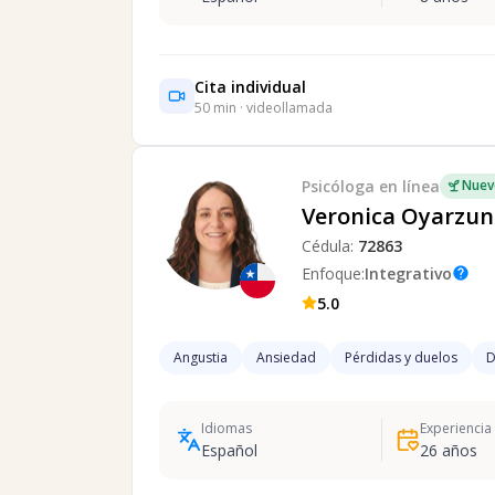
Cita individual
50
min · videollamada
Psicóloga
en línea
Nuev
Veronica Oyarzun
Cédula:
72863
Enfoque:
Integrativo
help
5.0
Angustia
Ansiedad
Pérdidas y duelos
D
Idiomas
Experiencia
Español
26
años