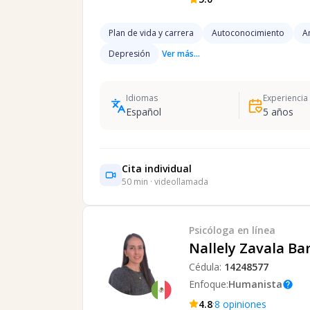
Plan de vida y carrera
Autoconocimiento
A
Depresión
Ver más...
Idiomas
Experiencia
Español
5
años
Cita individual
50
min · videollamada
Psicóloga
en línea
Nallely Zavala Ba
Cédula:
14248577
Enfoque:
Humanista
help
·
4.8
8
opiniones