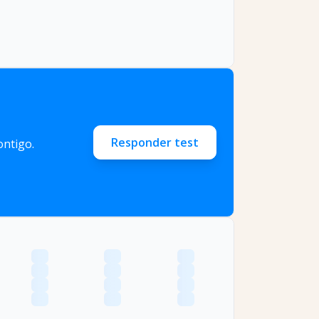
Responder test
ntigo.