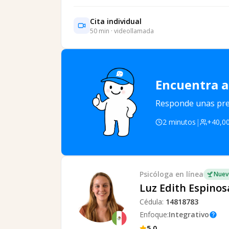
Cita individual
50
min · videollamada
Encuentra a
Responde unas preg
2 minutos
|
+40,00
Psicóloga
en línea
Nuev
Luz Edith Espinos
Cédula:
14818783
Enfoque:
Integrativo
help
5.0