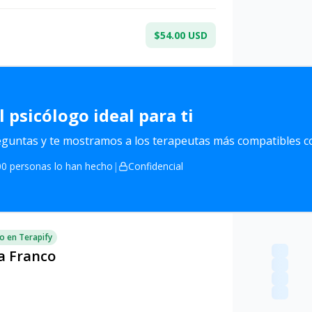
$54.00 USD
l
psicólogo ideal para ti
untas y te mostramos a los terapeutas más compatibles co
0 personas lo han hecho
|
Confidencial
o en Terapify
a Franco