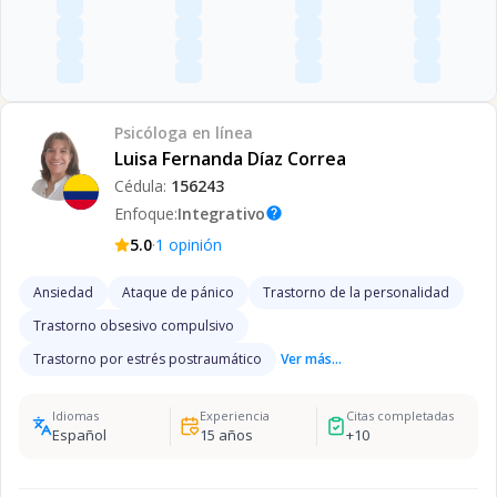
Psicóloga
en línea
Luisa Fernanda Díaz Correa
Cédula:
156243
Enfoque:
Integrativo
help
·
5.0
1
opinión
Ansiedad
Ataque de pánico
Trastorno de la personalidad
Trastorno obsesivo compulsivo
Trastorno por estrés postraumático
Ver más...
Idiomas
Experiencia
Citas completadas
Español
15
años
+
10