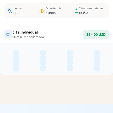
Idiomas
Experiencia
Citas completadas
Español
8
años
+
5350
Cita individual
$54.00 USD
50
min · videollamada