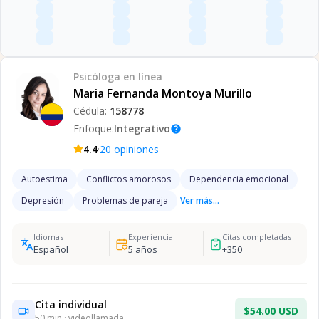
Psicóloga
en línea
Maria Fernanda Montoya Murillo
Cédula:
158778
Enfoque:
Integrativo
help
·
4.4
20
opiniones
Autoestima
Conflictos amorosos
Dependencia emocional
Depresión
Problemas de pareja
Ver más...
Idiomas
Experiencia
Citas completadas
Español
5
años
+
350
Cita individual
$54.00 USD
50
min · videollamada