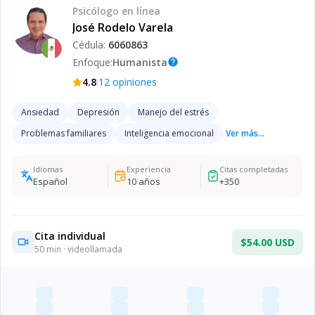
Psicólogo
en línea
José Rodelo Varela
Cédula:
6060863
Enfoque:
Humanista
help
·
4.8
12
opiniones
Ansiedad
Depresión
Manejo del estrés
Problemas familiares
Inteligencia emocional
Ver más...
Idiomas
Experiencia
Citas completadas
Español
10
años
+
350
Cita individual
$54.00 USD
50
min · videollamada