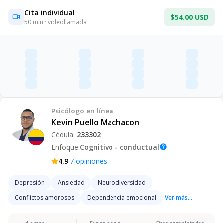
Cita individual
$54.00 USD
50
min · videollamada
Psicólogo
en línea
Kevin Puello Machacon
Cédula:
233302
Enfoque:
Cognitivo - conductual
help
·
4.9
7
opiniones
Depresión
Ansiedad
Neurodiversidad
Conflictos amorosos
Dependencia emocional
Ver más...
Idiomas
Experiencia
Citas completadas