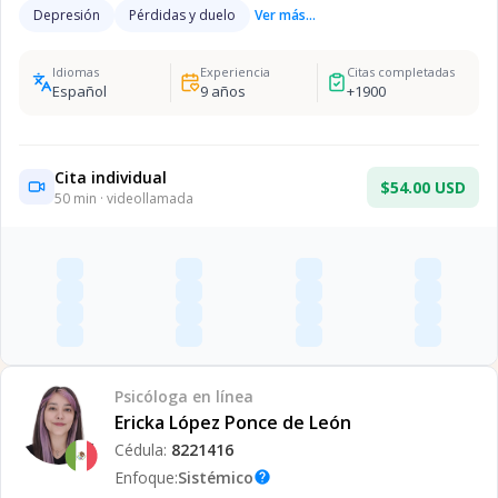
Depresión
Pérdidas y duelo
Ver más...
Idiomas
Experiencia
Citas completadas
Español
9
años
+
1900
Cita individual
$54.00 USD
50
min · videollamada
Psicóloga
en línea
Ericka López Ponce de León
Cédula:
8221416
Enfoque:
Sistémico
help