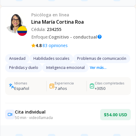
Psicóloga
en línea
Lina María Cortina Roa
Cédula:
234255
Enfoque:
Cognitivo - conductual
help
·
4.8
83
opiniones
Ansiedad
Habilidades sociales
Problemas de comunicación
Pérdidas y duelo
Inteligencia emocional
Ver más...
Idiomas
Experiencia
Citas completadas
Español
7
años
+
3050
Cita individual
$54.00 USD
50
min · videollamada