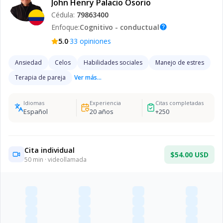
John Henry Palacio Osorio
Cédula:
79863400
Enfoque:
Cognitivo - conductual
help
·
5.0
33
opiniones
Ansiedad
Celos
Habilidades sociales
Manejo de estres
Terapia de pareja
Ver más...
Idiomas
Experiencia
Citas completadas
Español
20
años
+
250
Cita individual
$54.00 USD
50
min · videollamada