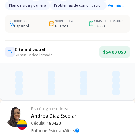
Plan de vida y carrera
Problemas de comunicación
Ver más...
Idiomas
Experiencia
Citas completadas
Español
16
años
+
2600
Cita individual
$54.00 USD
50
min · videollamada
Psicóloga
en línea
Andrea Diaz Escolar
Cédula:
180420
Enfoque:
Psicoanálisis
help