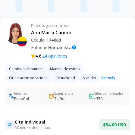
Psicóloga
en línea
Ana Maria Campo
Cédula:
174688
Enfoque:
Humanista
help
·
4.6
24
opiniones
Cambios de humor
Manejo de estres
Orientación vocacional
Sexualidad
Suicidio
Ver más...
Idiomas
Experiencia
Citas completadas
Español
7
años
+
350
Cita individual
$54.00 USD
50
min · videollamada