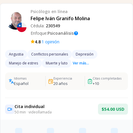
Psicólogo
en línea
Felipe Iván Granifo Molina
Cédula:
230549
Enfoque:
Psicoanálisis
help
·
4.8
1
opinión
Angustia
Conflictos personales
Depresión
Manejo de estres
Muerte y luto
Ver más...
Idiomas
Experiencia
Citas completadas
Español
20
años
+
10
Cita individual
$54.00 USD
50
min · videollamada