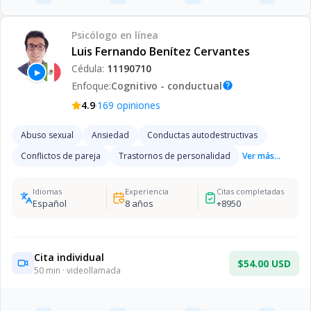
Psicólogo
en línea
Luis Fernando Benítez Cervantes
Cédula:
11190710
▶
Enfoque:
Cognitivo - conductual
help
·
4.9
169
opiniones
Abuso sexual
Ansiedad
Conductas autodestructivas
Conflictos de pareja
Trastornos de personalidad
Ver más...
Idiomas
Experiencia
Citas completadas
Español
8
años
+
8950
Cita individual
$54.00 USD
50
min · videollamada