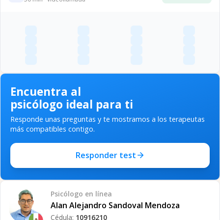
Encuentra al
psicólogo ideal para ti
Responde unas preguntas y te mostramos a los terapeutas
más compatibles contigo.
Responder test
Psicólogo
en línea
Alan Alejandro Sandoval Mendoza
Cédula:
10916210