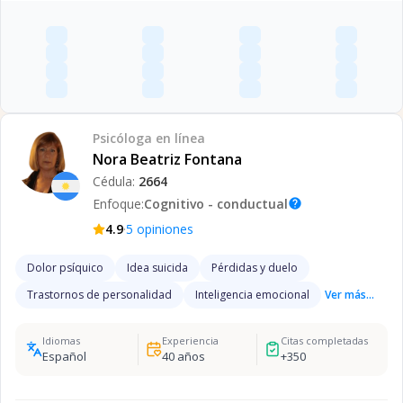
Psicóloga
en línea
Nora Beatriz Fontana
Cédula:
2664
Enfoque:
Cognitivo - conductual
help
·
4.9
5
opiniones
Dolor psíquico
Idea suicida
Pérdidas y duelo
Trastornos de personalidad
Inteligencia emocional
Ver más...
Idiomas
Experiencia
Citas completadas
Español
40
años
+
350