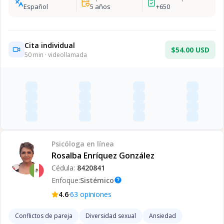
Español
5
años
+
650
Cita individual
$54.00 USD
50
min · videollamada
Psicóloga
en línea
Rosalba Enríquez González
Cédula:
8420841
Enfoque:
Sistémico
help
·
4.6
63
opiniones
Conflictos de pareja
Diversidad sexual
Ansiedad