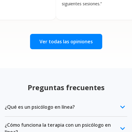
siguientes sesiones.
”
tar
pri
com
rea
Ver todas las opiniones
Preguntas frecuentes
keyboard_arrow_down
¿Qué es un psicólogo en línea?
Un psicólogo en línea es un profesional de la salud
¿Cómo funciona la terapia con un psicólogo en
mental certificado que ofrece terapia psicológica a
keyboard_arrow_down
línea?