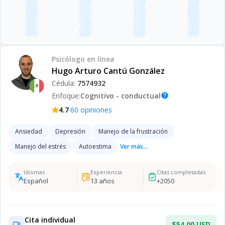
Psicólogo
en línea
Hugo Arturo Cantú González
Cédula:
7574932
Enfoque:
Cognitivo - conductual
help
·
4.7
60
opiniones
Ansiedad
Depresión
Manejo de la frustración
Manejo del estrés
Autoestima
Ver más...
Idiomas
Experiencia
Citas completadas
Español
13
años
+
2050
Cita individual
$54.00 USD