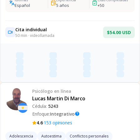
Español
5
años
+
50
Cita individual
$54.00 USD
50
min · videollamada
Psicólogo
en línea
Lucas Martin Di Marco
Cédula:
5243
Enfoque:
Integrativo
help
·
4.6
153
opiniones
Adolescencia
Autoestima
Conflictos personales