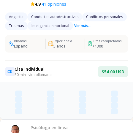
·
4.9
41
opiniones
Angustia
Conductas autodestructivas
Conflictos personales
Traumas
Inteligencia emocional
Ver más...
Idiomas
Experiencia
Citas completadas
Español
5
años
+
1300
Cita individual
$54.00 USD
50
min · videollamada
Psicólogo
en línea