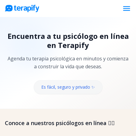
menu
Psicólogos en línea
Encuentra a tu psicólogo en línea
Precios
en Terapify
Opiniones
Agenda tu terapia psicológica en minutos y comienza
Empresas
a construir la vida que deseas.
Preguntas frecuentes
Blog
Es fácil, seguro y privado ✨
Trabaja con nosotros
Conoce a nuestros psicólogos en línea 👇🏼