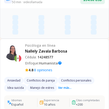
50
min · videollamada
Psicóloga
en línea
Nallely Zavala Barbosa
Cédula:
14248577
Enfoque:
Humanista
help
·
4.8
8
opiniones
Ansiedad
Conflictos de pareja
Conflictos personales
Idea suicida
Manejo de estres
Ver más...
Idiomas
Experiencia
Citas completadas
Español
10
años
+
200