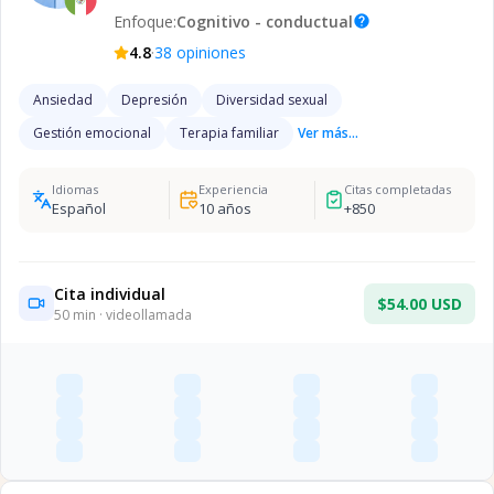
Enfoque:
Cognitivo - conductual
help
·
4.8
38
opiniones
Ansiedad
Depresión
Diversidad sexual
Gestión emocional
Terapia familiar
Ver más...
Idiomas
Experiencia
Citas completadas
Español
10
años
+
850
Cita individual
$54.00 USD
50
min · videollamada