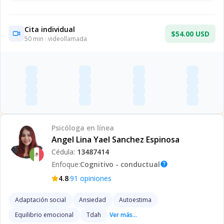
Cita individual
$54.00 USD
50
min · videollamada
Psicóloga
en línea
Angel Lina Yael Sanchez Espinosa
Cédula:
13487414
Enfoque:
Cognitivo - conductual
help
·
4.8
91
opiniones
Adaptación social
Ansiedad
Autoestima
Equilibrio emocional
Tdah
Ver más...