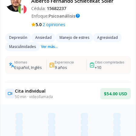
Alberto Fernando Schietekat Soler
Cédula:
15682237
Enfoque:
Psicoanálisis
help
·
5.0
2
opiniones
Depresión
Ansiedad
Manejo de estres
Agresividad
Masculinidades
Ver más...
Idiomas
Experiencia
Citas completadas
Español, Inglés
9
años
+
10
Cita individual
$54.00 USD
50
min · videollamada