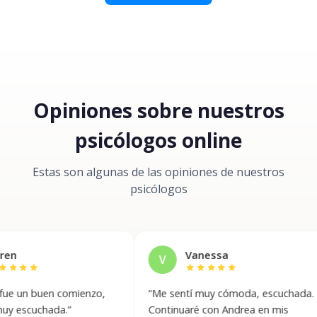
Opiniones sobre nuestros
psicólogos online
Estas son algunas de las opiniones de nuestros
psicólogos
Vanessa
V
A
star
star
star
star
star
en comienzo,
“
Me sentí muy cómoda, escuchada.
“
Es
hada.
”
Continuaré con Andrea en mis
que