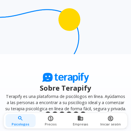
mejor se adapte a tus necesidades.
Sobre Terapify
Terapify es una plataforma de psicólogos en línea. Ayúdamos
a las personas a encontrar a su psicólogo ideal y a comenzar
su terapia psicológica en línea de forma fácil, segura y privada.
search
monetization_on
business
account_circle
Psicologos
Precios
Empresas
Iniciar sesión