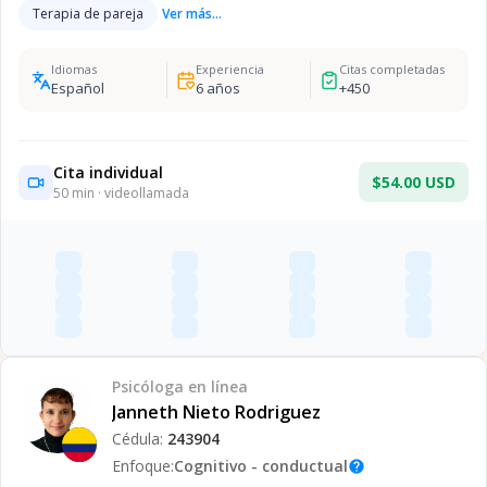
Terapia de pareja
Ver más...
Idiomas
Experiencia
Citas completadas
Español
6
años
+
450
Cita individual
$54.00 USD
50
min · videollamada
Psicóloga
en línea
Janneth Nieto Rodriguez
Cédula:
243904
Enfoque:
Cognitivo - conductual
help