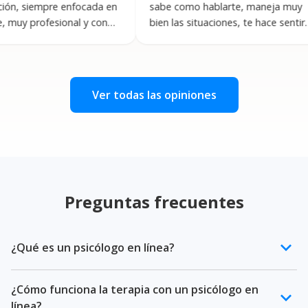
mpre enfocada en
sabe como hablarte, maneja muy
e
ofesional y con
bien las situaciones, te hace sentir
i
por lo que hace
”
en confianza y te va guiando parte
s
por parte. Muchas gracias
”
p
Ver todas las opiniones
Preguntas frecuentes
keyboard_arrow_down
¿Qué es un psicólogo en línea?
Un psicólogo en línea es un profesional de la salud
¿Cómo funciona la terapia con un psicólogo en
mental certificado que ofrece terapia psicológica a
keyboard_arrow_down
línea?