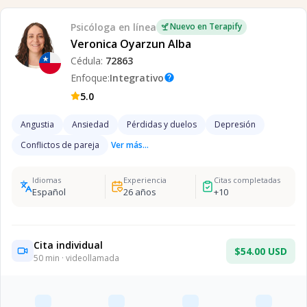
Psicóloga
en línea
Nuevo en Terapify
Veronica Oyarzun Alba
Cédula:
72863
Enfoque:
Integrativo
help
5.0
Angustia
Ansiedad
Pérdidas y duelos
Depresión
Conflictos de pareja
Ver más...
Idiomas
Experiencia
Citas completadas
Español
26
años
+
10
Cita individual
$54.00 USD
50
min · videollamada