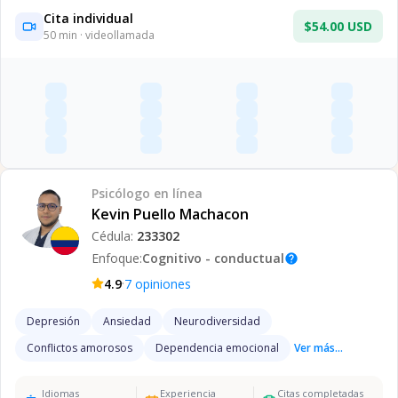
Cita individual
$54.00 USD
50
min · videollamada
Psicólogo
en línea
Kevin Puello Machacon
Cédula:
233302
Enfoque:
Cognitivo - conductual
help
·
4.9
7
opiniones
Depresión
Ansiedad
Neurodiversidad
Conflictos amorosos
Dependencia emocional
Ver más...
Idiomas
Experiencia
Citas completadas