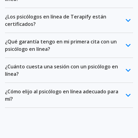
través de videollamada. En Terapify, todos nuestros
psicólogos en línea cuentan con cédula profesional,
Las sesiones con tu psicólogo en línea se realizan por
licenciatura en psicología y especialización en
¿Los psicólogos en línea de Terapify están
videollamada desde nuestra plataforma. Solo necesitas
keyboard_arrow_down
psicoterapia.
certificados?
un dispositivo con cámara y conexión a internet. Cada
sesión dura 50 minutos y puedes tomarla desde
Sí. Todos nuestros psicólogos en línea son
cualquier lugar cómodo y privado.
¿Qué garantía tengo en mi primera cita con un
profesionales verificados con cédula profesional
keyboard_arrow_down
psicólogo en línea?
vigente, licenciatura en psicología y posgrado o
especialización en psicoterapia. Además, pasan por un
En Terapify ofrecemos garantía de satisfacción en tu
proceso de selección riguroso.
¿Cuánto cuesta una sesión con un psicólogo en
primera cita. Si no te sientes cómodo con tu psicólogo
keyboard_arrow_down
línea?
en línea, te ayudamos a encontrar otro profesional sin
costo adicional.
El precio de una sesión con un psicólogo en línea en
¿Cómo elijo al psicólogo en línea adecuado para
Terapify varía según el tipo de cita. Puedes consultar
keyboard_arrow_down
mí?
los
precios actualizados en nuestra página de
precios
. También ofrecemos paquetes con descuento.
Puedes explorar los perfiles de nuestros psicólogos en
línea, ver su experiencia, enfoque terapéutico y
especialidades. También puedes usar nuestro
test de
afinidad terapéutica
para encontrar el psicólogo que