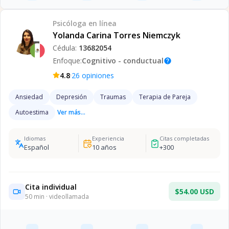
Psicóloga
en línea
Yolanda Carina Torres Niemczyk
Cédula:
13682054
Enfoque:
Cognitivo - conductual
help
·
4.8
26
opiniones
Ansiedad
Depresión
Traumas
Terapia de Pareja
Autoestima
Ver más...
Idiomas
Experiencia
Citas completadas
Español
10
años
+
300
Cita individual
$54.00 USD
50
min · videollamada