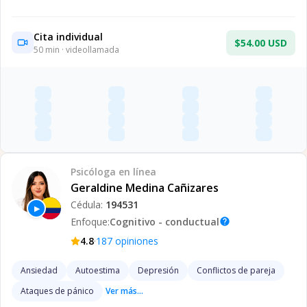
Cita individual
$54.00 USD
50
min · videollamada
Psicóloga
en línea
Geraldine Medina Cañizares
Cédula:
194531
▶
Enfoque:
Cognitivo - conductual
help
·
4.8
187
opiniones
Ansiedad
Autoestima
Depresión
Conflictos de pareja
Ataques de pánico
Ver más...