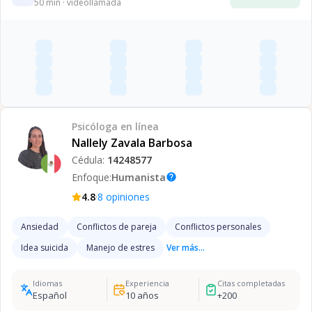
50
min · videollamada
Psicóloga
en línea
Nallely Zavala Barbosa
Cédula:
14248577
Enfoque:
Humanista
help
·
4.8
8
opiniones
Ansiedad
Conflictos de pareja
Conflictos personales
Idea suicida
Manejo de estres
Ver más...
Idiomas
Experiencia
Citas completadas
Español
10
años
+
200