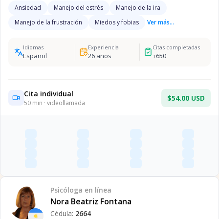
Ansiedad
Manejo del estrés
Manejo de la ira
Manejo de la frustración
Miedos y fobias
Ver más...
Idiomas
Experiencia
Citas completadas
Español
26
años
+
650
Cita individual
$54.00 USD
50
min · videollamada
Psicóloga
en línea
Nora Beatriz Fontana
Cédula:
2664