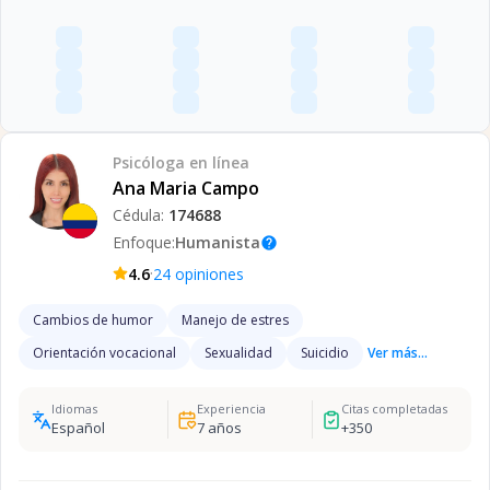
Psicóloga
en línea
Ana Maria Campo
Cédula:
174688
Enfoque:
Humanista
help
·
4.6
24
opiniones
Cambios de humor
Manejo de estres
Orientación vocacional
Sexualidad
Suicidio
Ver más...
Idiomas
Experiencia
Citas completadas
Español
7
años
+
350