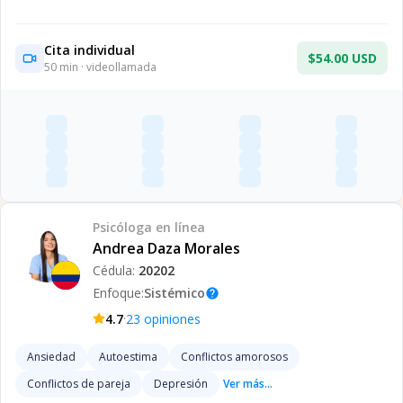
Cita individual
$54.00 USD
50
min · videollamada
Psicóloga
en línea
Andrea Daza Morales
Cédula:
20202
Enfoque:
Sistémico
help
·
4.7
23
opiniones
Ansiedad
Autoestima
Conflictos amorosos
Conflictos de pareja
Depresión
Ver más...