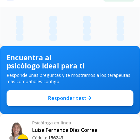
Encuentra al
psicólogo ideal para ti
Responde unas preguntas y te mostramos a los terapeutas
más compatibles contigo.
Responder test
Psicóloga
en línea
Luisa Fernanda Díaz Correa
Cédula:
156243