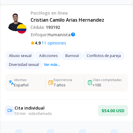
Psicólogo
en línea
Cristian Camilo Arias Hernandez
Cédula:
193192
Enfoque:
Humanista
help
·
4.9
11
opiniones
Abuso sexual
Adicciones
Burnout
Conflictos de pareja
Diversidad sexual
Ver más...
Idiomas
Experiencia
Citas completadas
Español
7
años
+
100
Cita individual
$54.00 USD
50
min · videollamada