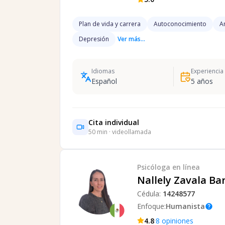
Plan de vida y carrera
Autoconocimiento
A
Depresión
Ver más...
Idiomas
Experiencia
Español
5
años
Cita individual
50
min · videollamada
Psicóloga
en línea
Nallely Zavala Ba
Cédula:
14248577
Enfoque:
Humanista
help
·
4.8
8
opiniones