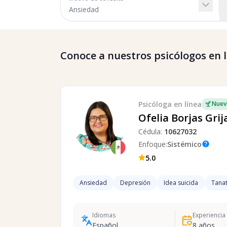
Conoce a nuestros psicólogos en lí
Psicóloga
en línea
Nuev
Ofelia Borjas Grij
Cédula:
10627032
Enfoque:
Sistémico
help
5.0
Ansiedad
Depresión
Idea suicida
Tanat
Idiomas
Experiencia
Español
8
años