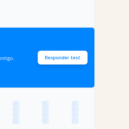
Responder test
ntigo.