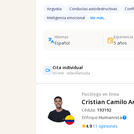
Angustia
Conductas autodestructivas
Confl
Inteligencia emocional
Ver más...
Idiomas
Experiencia
Español
5
años
Cita individual
50
min · videollamada
Psicólogo
en línea
Cristian Camilo A
Cédula:
193192
Enfoque:
Humanista
help
·
4.9
11
opiniones