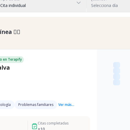
Cita individual
Selecciona día
nea 👇🏼
o en Terapify
alva
ología
Problemas familiares
Ver más...
Citas completadas
+
10