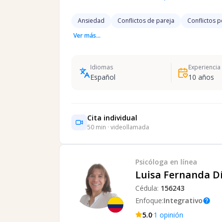
Ansiedad
Conflictos de pareja
Conflictos 
Ver más...
Idiomas
Experiencia
Español
10
años
Cita individual
50
min · videollamada
Psicóloga
en línea
Luisa Fernanda D
Cédula:
156243
Enfoque:
Integrativo
help
·
5.0
1
opinión