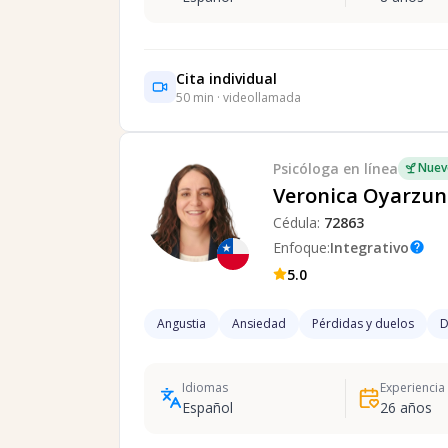
Cita individual
50
min · videollamada
Psicóloga
en línea
Nuev
Veronica Oyarzun
Cédula:
72863
Enfoque:
Integrativo
help
5.0
Angustia
Ansiedad
Pérdidas y duelos
D
Idiomas
Experiencia
Español
26
años