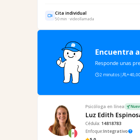
Cita individual
50
min · videollamada
Encuentra a
Responde unas preg
2 minutos
|
+40,00
Psicóloga
en línea
Nuev
Luz Edith Espinos
Cédula:
14818783
Enfoque:
Integrativo
help
5.0