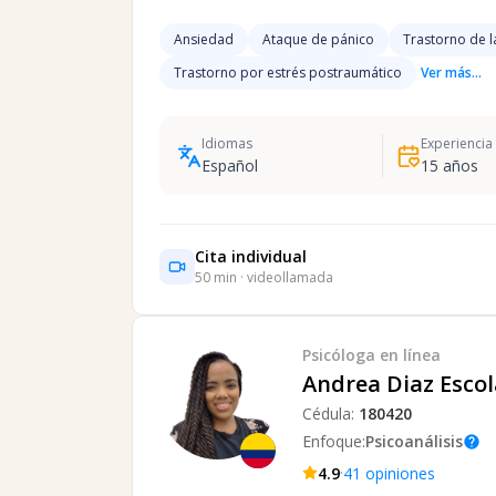
Ansiedad
Ataque de pánico
Trastorno de l
Trastorno por estrés postraumático
Ver más...
Idiomas
Experiencia
Español
15
años
Cita individual
50
min · videollamada
Psicóloga
en línea
Andrea Diaz Escol
Cédula:
180420
Enfoque:
Psicoanálisis
help
·
4.9
41
opiniones