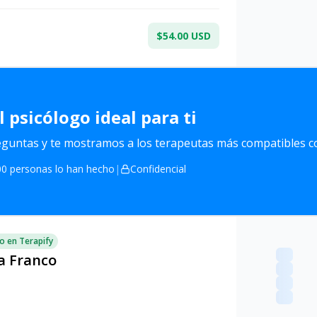
$54.00 USD
l
psicólogo ideal para ti
untas y te mostramos a los terapeutas más compatibles co
0 personas lo han hecho
|
Confidencial
o en Terapify
a Franco