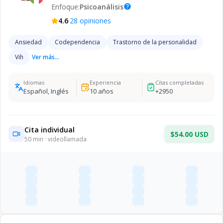
Enfoque:
Psicoanálisis
help
·
4.6
28
opiniones
Ansiedad
Codependencia
Trastorno de la personalidad
Vih
Ver más...
Idiomas
Experiencia
Citas completadas
Español, Inglés
10
años
+
2950
Cita individual
$54.00 USD
50
min · videollamada