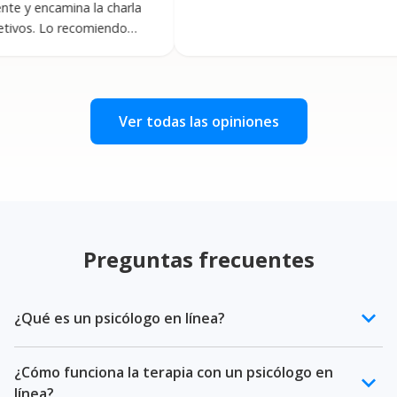
amina la charla
n
o recomiendo
v
c
e
R
Ver todas las opiniones
Preguntas frecuentes
keyboard_arrow_down
¿Qué es un psicólogo en línea?
Un psicólogo en línea es un profesional de la salud
¿Cómo funciona la terapia con un psicólogo en
mental certificado que ofrece terapia psicológica a
keyboard_arrow_down
línea?