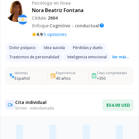
Psicóloga
en línea
Nora Beatriz Fontana
Cédula:
2664
Enfoque:
Cognitivo - conductual
help
·
4.9
5
opiniones
Dolor psíquico
Idea suicida
Pérdidas y duelo
Trastornos de personalidad
Inteligencia emocional
Ver más...
Idiomas
Experiencia
Citas completadas
Español
40
años
+
350
Cita individual
$54.00 USD
50
min · videollamada