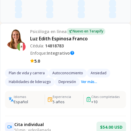
Psicóloga
en línea
Nuevo en Terapify
Luz Edith Espinosa Franco
Cédula:
14818783
Enfoque:
Integrativo
help
5.0
Plan de vida y carrera
Autoconocimiento
Ansiedad
Habilidades de liderazgo
Depresión
Ver más...
Idiomas
Experiencia
Citas completadas
Español
5
años
+
10
Cita individual
$54.00 USD
50
min · videollamada