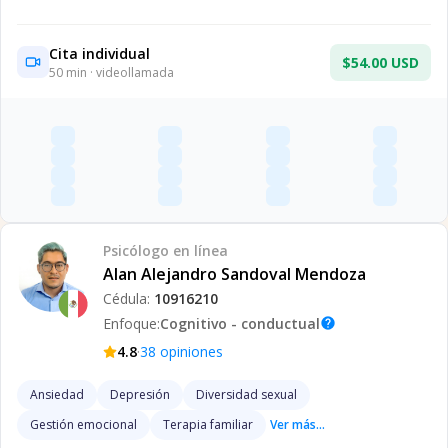
Cita individual
$54.00 USD
50
min · videollamada
Psicólogo
en línea
Alan Alejandro Sandoval Mendoza
Cédula:
10916210
Enfoque:
Cognitivo - conductual
help
·
4.8
38
opiniones
Ansiedad
Depresión
Diversidad sexual
Gestión emocional
Terapia familiar
Ver más...