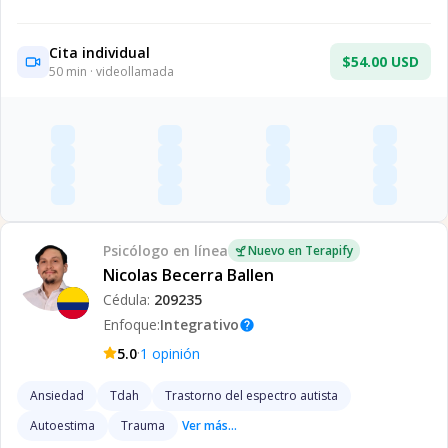
Cita individual
$54.00 USD
50
min · videollamada
Psicólogo
en línea
Nuevo en Terapify
Nicolas Becerra Ballen
Cédula:
209235
Enfoque:
Integrativo
help
·
5.0
1
opinión
Ansiedad
Tdah
Trastorno del espectro autista
Autoestima
Trauma
Ver más...