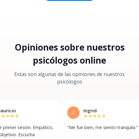
Opiniones sobre nuestros
psicólogos online
Estas son algunas de las opiniones de nuestros
psicólogos
Ingrid
I
r
star
star
star
star
star
sesión. Empático,
“
Me fue bien, me siento tranquila.
”
“
P
s