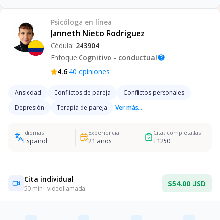
Psicóloga
en línea
Janneth Nieto Rodriguez
Cédula:
243904
Enfoque:
Cognitivo - conductual
help
·
4.6
40
opiniones
Ansiedad
Conflictos de pareja
Conflictos personales
Depresión
Terapia de pareja
Ver más...
Idiomas
Experiencia
Citas completadas
Español
21
años
+
1250
Cita individual
$54.00 USD
50
min · videollamada