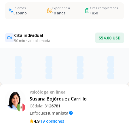
Idiomas
Experiencia
Citas completadas
Español
10
años
+
850
Cita individual
$54.00 USD
50
min · videollamada
Psicóloga
en línea
Susana Bojórquez Carrillo
Cédula:
3126781
Enfoque:
Humanista
help
·
4.9
19
opiniones