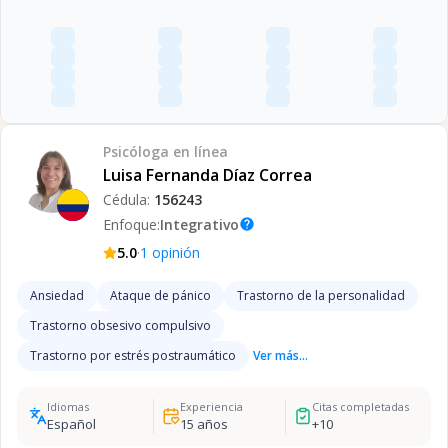
Psicóloga
en línea
Luisa Fernanda Díaz Correa
Cédula:
156243
Enfoque:
Integrativo
help
·
5.0
1
opinión
Ansiedad
Ataque de pánico
Trastorno de la personalidad
Trastorno obsesivo compulsivo
Trastorno por estrés postraumático
Ver más...
Idiomas
Experiencia
Citas completadas
Español
15
años
+
10