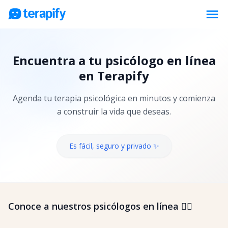
menu
Psicólogos en línea
Encuentra a tu psicólogo en línea
Precios
en Terapify
Opiniones
Agenda tu terapia psicológica en minutos y comienza
Empresas
a construir la vida que deseas.
Preguntas frecuentes
Blog
Es fácil, seguro y privado ✨
Trabaja con nosotros
Conoce a nuestros psicólogos en línea 👇🏼