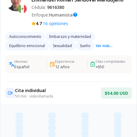
Cédula:
9616380
Enfoque:
Humanista
help
·
4.7
16
opiniones
Autoconocimiento
Embarazo y maternidad
Equilibrio emocional
Sexualidad
Sueño
Ver más...
Idiomas
Experiencia
Citas completadas
Español
12
años
+
650
Cita individual
$54.00 USD
50
min · videollamada