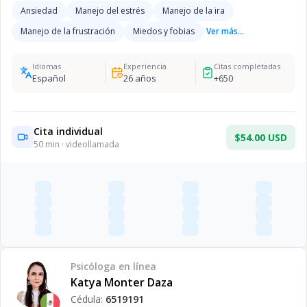
Ansiedad
Manejo del estrés
Manejo de la ira
Manejo de la frustración
Miedos y fobias
Ver más...
Idiomas
Experiencia
Citas completadas
Español
26
años
+
650
Cita individual
$54.00 USD
50
min · videollamada
Psicóloga
en línea
Katya Monter Daza
Cédula:
6519191