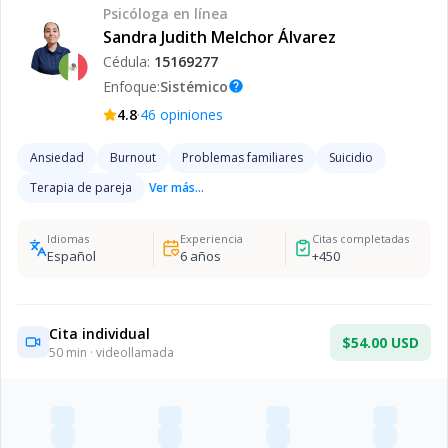
Psicóloga
en línea
Sandra Judith Melchor Álvarez
Cédula:
15169277
Enfoque:
Sistémico
help
·
4.8
46
opiniones
Ansiedad
Burnout
Problemas familiares
Suicidio
Terapia de pareja
Ver más...
Idiomas
Experiencia
Citas completadas
Español
6
años
+
450
Cita individual
$54.00 USD
50
min · videollamada