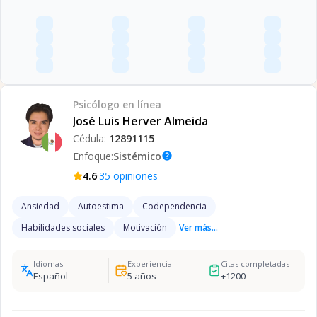
Psicólogo
en línea
José Luis Herver Almeida
Cédula:
12891115
Enfoque:
Sistémico
help
·
4.6
35
opiniones
Ansiedad
Autoestima
Codependencia
Habilidades sociales
Motivación
Ver más...
Idiomas
Experiencia
Citas completadas
Español
5
años
+
1200