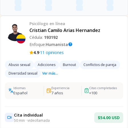
Psicólogo
en línea
Cristian Camilo Arias Hernandez
Cédula:
193192
Enfoque:
Humanista
help
·
4.9
11
opiniones
Abuso sexual
Adicciones
Burnout
Conflictos de pareja
Diversidad sexual
Ver más...
Idiomas
Experiencia
Citas completadas
Español
7
años
+
100
Cita individual
$54.00 USD
50
min · videollamada