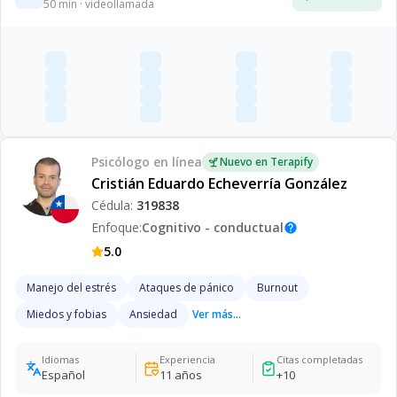
50
min · videollamada
Psicólogo
en línea
Nuevo en Terapify
Cristián Eduardo Echeverría González
Cédula:
319838
Enfoque:
Cognitivo - conductual
help
5.0
Manejo del estrés
Ataques de pánico
Burnout
Miedos y fobias
Ansiedad
Ver más...
Idiomas
Experiencia
Citas completadas
Español
11
años
+
10