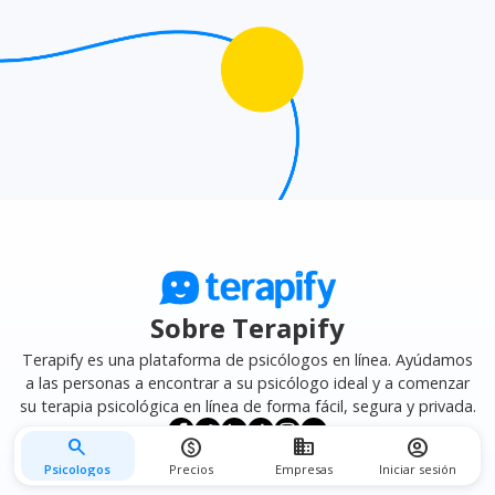
mejor se adapte a tus necesidades.
Sobre Terapify
Terapify es una plataforma de psicólogos en línea. Ayúdamos
a las personas a encontrar a su psicólogo ideal y a comenzar
su terapia psicológica en línea de forma fácil, segura y privada.
search
monetization_on
business
account_circle
Psicologos
Precios
Empresas
Iniciar sesión