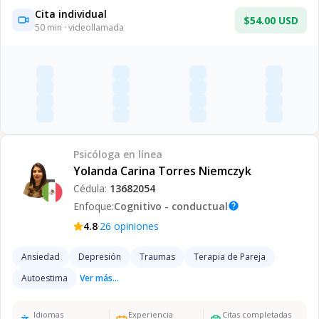
Cita individual
$54.00 USD
50
min · videollamada
Psicóloga
en línea
Yolanda Carina Torres Niemczyk
Cédula:
13682054
Enfoque:
Cognitivo - conductual
help
·
4.8
26
opiniones
Ansiedad
Depresión
Traumas
Terapia de Pareja
Autoestima
Ver más...
Idiomas
Experiencia
Citas completadas