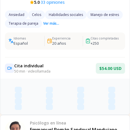
·
5.0
33
opiniones
Ansiedad
Celos
Habilidades sociales
Manejo de estres
Terapia de pareja
Ver más...
Idiomas
Experiencia
Citas completadas
Español
20
años
+
250
Cita individual
$54.00 USD
50
min · videollamada
Psicólogo
en línea
Emmanuel Román Sandoval Mandujano