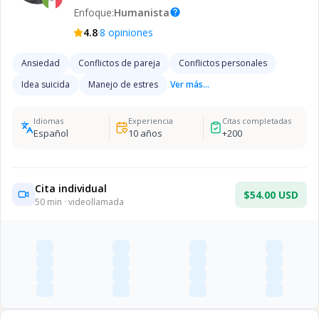
Enfoque:
Humanista
help
·
4.8
8
opiniones
Ansiedad
Conflictos de pareja
Conflictos personales
Idea suicida
Manejo de estres
Ver más...
Idiomas
Experiencia
Citas completadas
Español
10
años
+
200
Cita individual
$54.00 USD
50
min · videollamada