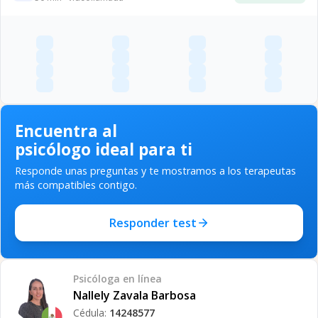
Encuentra al
psicólogo ideal para ti
Responde unas preguntas y te mostramos a los terapeutas
más compatibles contigo.
Responder test
Psicóloga
en línea
Nallely Zavala Barbosa
Cédula:
14248577