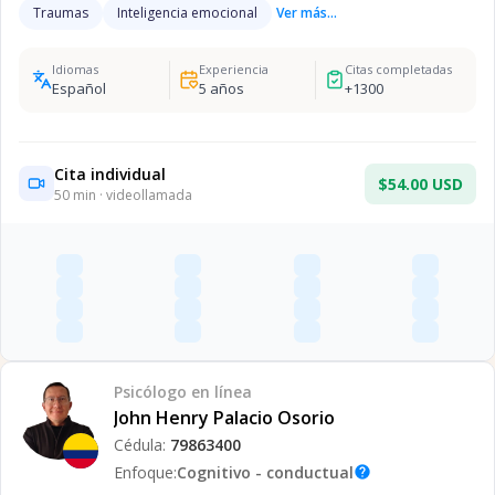
Traumas
Inteligencia emocional
Ver más...
Idiomas
Experiencia
Citas completadas
Español
5
años
+
1300
Cita individual
$54.00 USD
50
min · videollamada
Psicólogo
en línea
John Henry Palacio Osorio
Cédula:
79863400
Enfoque:
Cognitivo - conductual
help