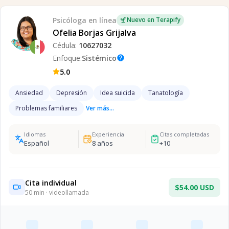
Psicóloga
en línea
Nuevo en Terapify
Ofelia Borjas Grijalva
Cédula:
10627032
Enfoque:
Sistémico
help
5.0
Ansiedad
Depresión
Idea suicida
Tanatología
Problemas familiares
Ver más...
Idiomas
Experiencia
Citas completadas
Español
8
años
+
10
Cita individual
$54.00 USD
50
min · videollamada