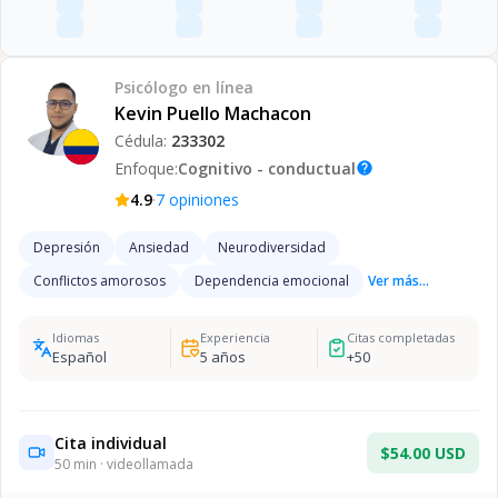
Psicólogo
en línea
Kevin Puello Machacon
Cédula:
233302
Enfoque:
Cognitivo - conductual
help
·
4.9
7
opiniones
Depresión
Ansiedad
Neurodiversidad
Conflictos amorosos
Dependencia emocional
Ver más...
Idiomas
Experiencia
Citas completadas
Español
5
años
+
50
Cita individual
$54.00 USD
50
min · videollamada