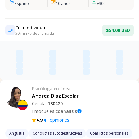
Español
10
años
+
300
Cita individual
$54.00 USD
50
min · videollamada
Psicóloga
en línea
Andrea Diaz Escolar
Cédula:
180420
Enfoque:
Psicoanálisis
help
·
4.9
41
opiniones
Angustia
Conductas autodestructivas
Conflictos personales