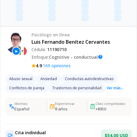
Psicólogo
en línea
Luis Fernando Benítez Cervantes
Cédula:
11190710
▶
Enfoque:
Cognitivo - conductual
help
·
4.9
169
opiniones
Abuso sexual
Ansiedad
Conductas autodestructivas
Conflictos de pareja
Trastornos de personalidad
Ver más...
Idiomas
Experiencia
Citas completadas
Español
8
años
+
8950
Cita individual
$54.00 USD