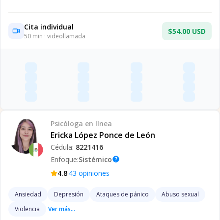
Cita individual
$54.00 USD
50
min · videollamada
Psicóloga
en línea
Ericka López Ponce de León
Cédula:
8221416
Enfoque:
Sistémico
help
·
4.8
43
opiniones
Ansiedad
Depresión
Ataques de pánico
Abuso sexual
Violencia
Ver más...