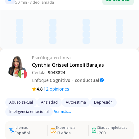
50
min · videollamada
Psicóloga
en línea
Cynthia Grissel Lomelí Barajas
Cédula:
9043824
Enfoque:
Cognitivo - conductual
help
·
4.8
12
opiniones
Abuso sexual
Ansiedad
Autoestima
Depresión
Inteligencia emocional
Ver más...
Idiomas
Experiencia
Citas completadas
Español
13
años
+
200