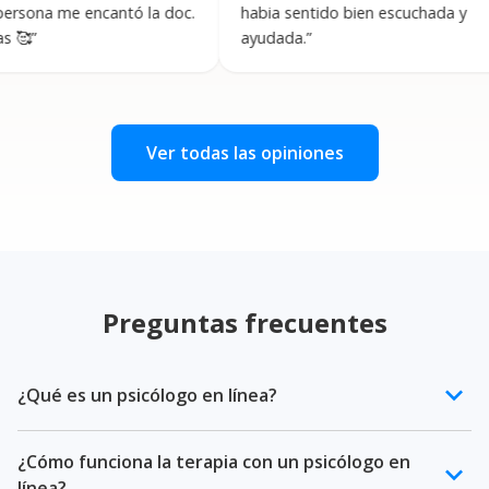
me encantó la doc.
habia sentido bien escuchada y
ayudada.
”
Ver todas las opiniones
Preguntas frecuentes
keyboard_arrow_down
¿Qué es un psicólogo en línea?
Un psicólogo en línea es un profesional de la salud
¿Cómo funciona la terapia con un psicólogo en
mental certificado que ofrece terapia psicológica a
keyboard_arrow_down
línea?