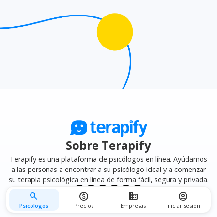
mejor se adapte a tus necesidades.
Sobre Terapify
Terapify es una plataforma de psicólogos en línea. Ayúdamos
a las personas a encontrar a su psicólogo ideal y a comenzar
su terapia psicológica en línea de forma fácil, segura y privada.
search
monetization_on
business
account_circle
Psicologos
Precios
Empresas
Iniciar sesión