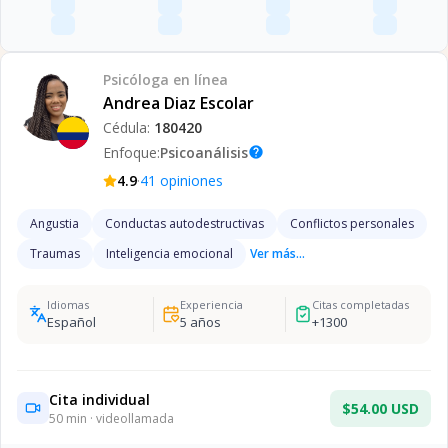
Psicóloga
en línea
Andrea Diaz Escolar
Cédula:
180420
Enfoque:
Psicoanálisis
help
·
4.9
41
opiniones
Angustia
Conductas autodestructivas
Conflictos personales
Traumas
Inteligencia emocional
Ver más...
Idiomas
Experiencia
Citas completadas
Español
5
años
+
1300
Cita individual
$54.00 USD
50
min · videollamada