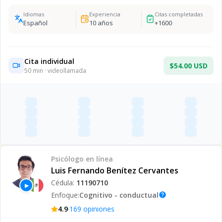
Idiomas
Experiencia
Citas completadas
Español
10
años
+
1600
Cita individual
$54.00 USD
50
min · videollamada
Psicólogo
en línea
Luis Fernando Benítez Cervantes
Cédula:
11190710
▶
Enfoque:
Cognitivo - conductual
help
·
4.9
169
opiniones