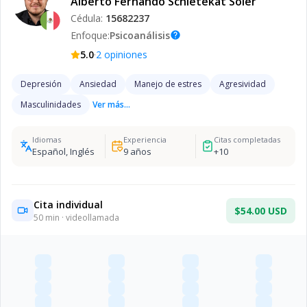
Alberto Fernando Schietekat Soler
Cédula:
15682237
Enfoque:
Psicoanálisis
help
·
5.0
2
opiniones
Depresión
Ansiedad
Manejo de estres
Agresividad
Masculinidades
Ver más...
Idiomas
Experiencia
Citas completadas
Español, Inglés
9
años
+
10
Cita individual
$54.00 USD
50
min · videollamada