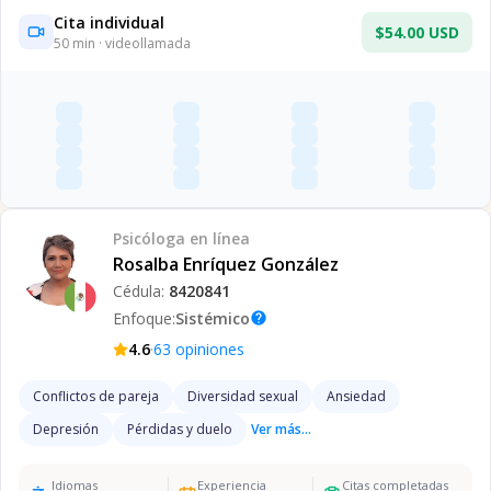
Cita individual
$54.00 USD
50
min · videollamada
Psicóloga
en línea
Rosalba Enríquez González
Cédula:
8420841
Enfoque:
Sistémico
help
·
4.6
63
opiniones
Conflictos de pareja
Diversidad sexual
Ansiedad
Depresión
Pérdidas y duelo
Ver más...
Idiomas
Experiencia
Citas completadas