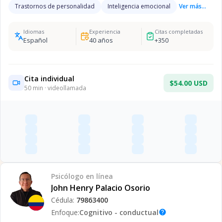
Trastornos de personalidad
Inteligencia emocional
Ver más...
Idiomas
Experiencia
Citas completadas
Español
40
años
+
350
Cita individual
$54.00 USD
50
min · videollamada
Psicólogo
en línea
John Henry Palacio Osorio
Cédula:
79863400
Enfoque:
Cognitivo - conductual
help