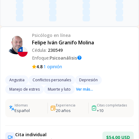
Psicólogo
en línea
Felipe Iván Granifo Molina
Cédula:
230549
Enfoque:
Psicoanálisis
help
·
4.8
1
opinión
Angustia
Conflictos personales
Depresión
Manejo de estres
Muerte y luto
Ver más...
Idiomas
Experiencia
Citas completadas
Español
20
años
+
10
Cita individual
$54.00 USD