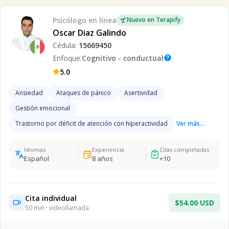
Psicólogo
en línea
Nuevo en Terapify
Oscar Diaz Galindo
Cédula:
15669450
Enfoque:
Cognitivo - conductual
help
5.0
Ansiedad
Ataques de pánico
Asertividad
Gestión emocional
Trastorno por déficit de atención con hiperactividad
Ver más...
Idiomas
Experiencia
Citas completadas
Español
8
años
+
10
Cita individual
$54.00 USD
50
min · videollamada