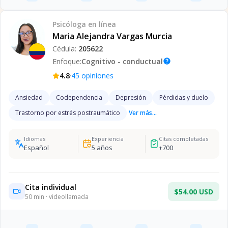
Psicóloga
en línea
Maria Alejandra Vargas Murcia
Cédula:
205622
Enfoque:
Cognitivo - conductual
help
·
4.8
45
opiniones
Ansiedad
Codependencia
Depresión
Pérdidas y duelo
Trastorno por estrés postraumático
Ver más...
Idiomas
Experiencia
Citas completadas
Español
5
años
+
700
Cita individual
$54.00 USD
50
min · videollamada