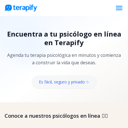
menu
Psicólogos en línea
Encuentra a tu psicólogo en línea
Precios
en Terapify
Opiniones
Agenda tu terapia psicológica en minutos y comienza
Empresas
a construir la vida que deseas.
Preguntas frecuentes
Blog
Es fácil, seguro y privado ✨
Trabaja con nosotros
Conoce a nuestros psicólogos en línea 👇🏼