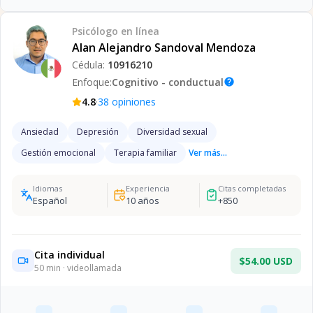
Psicólogo
en línea
Alan Alejandro Sandoval Mendoza
Cédula:
10916210
Enfoque:
Cognitivo - conductual
help
·
4.8
38
opiniones
Ansiedad
Depresión
Diversidad sexual
Gestión emocional
Terapia familiar
Ver más...
Idiomas
Experiencia
Citas completadas
Español
10
años
+
850
Cita individual
$54.00 USD
50
min · videollamada