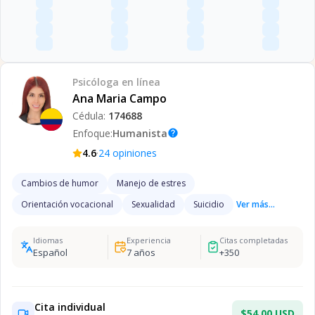
Psicóloga
en línea
Ana Maria Campo
Cédula:
174688
Enfoque:
Humanista
help
·
4.6
24
opiniones
Cambios de humor
Manejo de estres
Orientación vocacional
Sexualidad
Suicidio
Ver más...
Idiomas
Experiencia
Citas completadas
Español
7
años
+
350
Cita individual
$54.00 USD