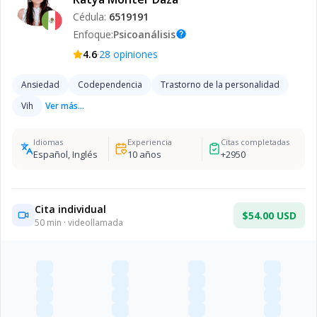
Cédula:
6519191
Enfoque:
Psicoanálisis
help
·
4.6
28
opiniones
Ansiedad
Codependencia
Trastorno de la personalidad
Vih
Ver más...
Idiomas
Experiencia
Citas completadas
Español, Inglés
10
años
+
2950
Cita individual
$54.00 USD
50
min · videollamada