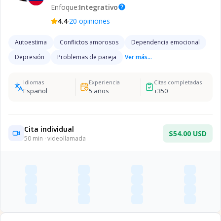
Enfoque:
Integrativo
help
·
4.4
20
opiniones
Autoestima
Conflictos amorosos
Dependencia emocional
Depresión
Problemas de pareja
Ver más...
Idiomas
Experiencia
Citas completadas
Español
5
años
+
350
Cita individual
$54.00 USD
50
min · videollamada