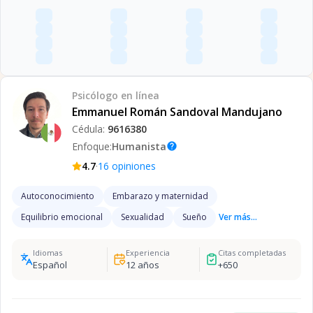
Psicólogo
en línea
Emmanuel Román Sandoval Mandujano
Cédula:
9616380
Enfoque:
Humanista
help
·
4.7
16
opiniones
Autoconocimiento
Embarazo y maternidad
Equilibrio emocional
Sexualidad
Sueño
Ver más...
Idiomas
Experiencia
Citas completadas
Español
12
años
+
650