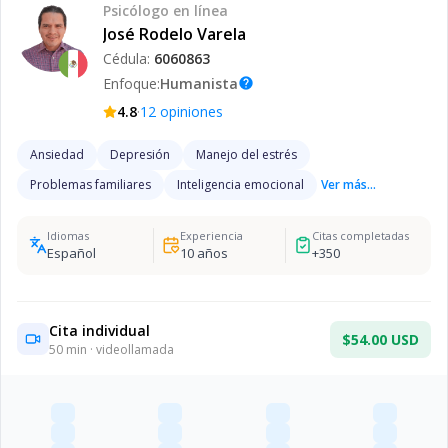
Psicólogo
en línea
José Rodelo Varela
Cédula:
6060863
Enfoque:
Humanista
help
·
4.8
12
opiniones
Ansiedad
Depresión
Manejo del estrés
Problemas familiares
Inteligencia emocional
Ver más...
Idiomas
Experiencia
Citas completadas
Español
10
años
+
350
Cita individual
$54.00 USD
50
min · videollamada