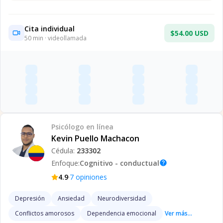
Cita individual
$54.00 USD
50
min · videollamada
Psicólogo
en línea
Kevin Puello Machacon
Cédula:
233302
Enfoque:
Cognitivo - conductual
help
·
4.9
7
opiniones
Depresión
Ansiedad
Neurodiversidad
Conflictos amorosos
Dependencia emocional
Ver más...