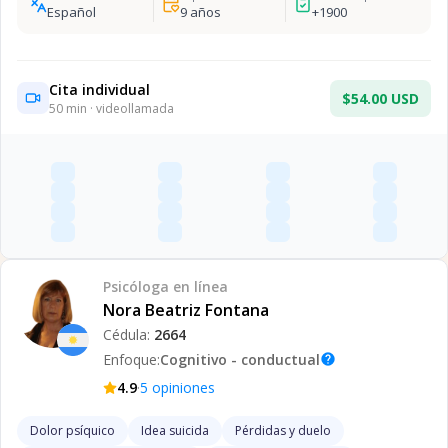
Español
9
años
+
1900
Cita individual
$54.00 USD
50
min · videollamada
Psicóloga
en línea
Nora Beatriz Fontana
Cédula:
2664
Enfoque:
Cognitivo - conductual
help
·
4.9
5
opiniones
Dolor psíquico
Idea suicida
Pérdidas y duelo