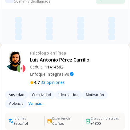
50
min · videollamada
Psicólogo
en línea
Luis Antonio Pérez Carrillo
Cédula:
11414562
Enfoque:
Integrativo
help
·
4.7
33
opiniones
Ansiedad
Creatividad
Idea suicida
Motivación
Violencia
Ver más...
Idiomas
Experiencia
Citas completadas
Español
6
años
+
1800