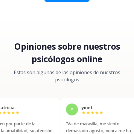
Opiniones sobre nuestros
psicólogos online
Estas son algunas de las opiniones de nuestros
psicólogos
yinet
Y
tar
star
star
star
star
star
arte de la
“
Va de maravilla, me siento
“
lidad, su atención
demasiado agusto, nunca me ha
i