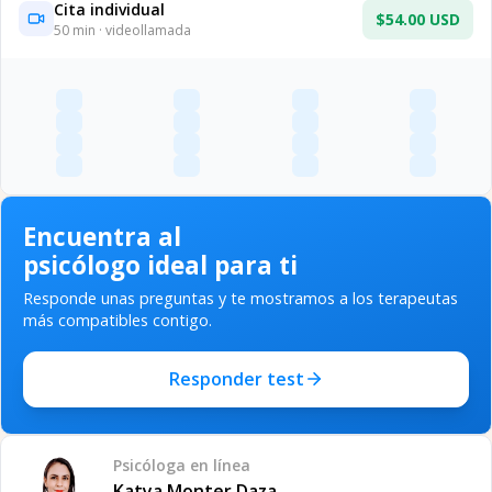
Cita individual
$54.00 USD
50
min · videollamada
Encuentra al
psicólogo ideal para ti
Responde unas preguntas y te mostramos a los terapeutas
más compatibles contigo.
Responder test
Psicóloga
en línea
Katya Monter Daza