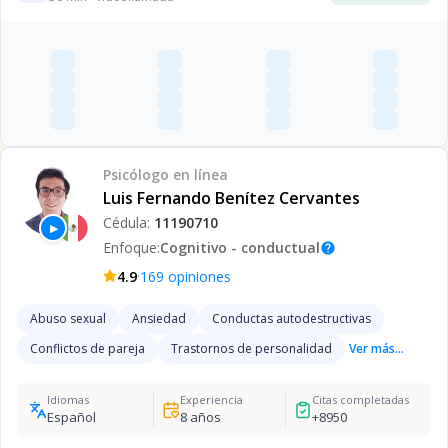
Psicólogo
en línea
Luis Fernando Benítez Cervantes
Cédula:
11190710
▶
Enfoque:
Cognitivo - conductual
help
·
4.9
169
opiniones
Abuso sexual
Ansiedad
Conductas autodestructivas
Conflictos de pareja
Trastornos de personalidad
Ver más...
Idiomas
Experiencia
Citas completadas
Español
8
años
+
8950