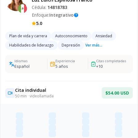
Cédula:
14818783
Enfoque:
Integrativo
help
5.0
Plan de vida y carrera
Autoconocimiento
Ansiedad
Habilidades de liderazgo
Depresión
Ver más...
Idiomas
Experiencia
Citas completadas
Español
5
años
+
10
Cita individual
$54.00 USD
50
min · videollamada