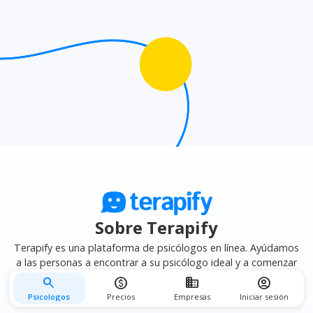
afinidad terapéutica
para encontrar el psicólogo que
mejor se adapte a tus necesidades.
Sobre Terapify
Terapify es una plataforma de psicólogos en línea. Ayúdamos
a las personas a encontrar a su psicólogo ideal y a comenzar
su terapia psicológica en línea de forma fácil, segura y privada.
search
monetization_on
business
account_circle
Psicologos
Precios
Empresas
Iniciar sesión