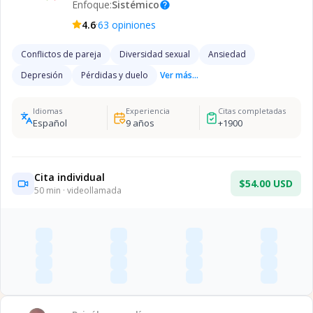
Enfoque:
Sistémico
help
·
4.6
63
opiniones
Conflictos de pareja
Diversidad sexual
Ansiedad
Depresión
Pérdidas y duelo
Ver más...
Idiomas
Experiencia
Citas completadas
Español
9
años
+
1900
Cita individual
$54.00 USD
50
min · videollamada