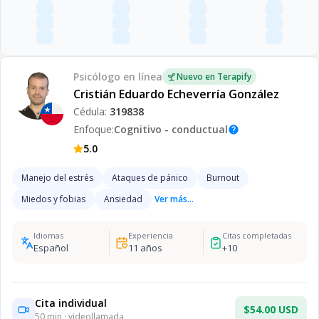
Psicólogo
en línea
Nuevo en Terapify
Cristián Eduardo Echeverría González
Cédula:
319838
Enfoque:
Cognitivo - conductual
help
5.0
Manejo del estrés
Ataques de pánico
Burnout
Miedos y fobias
Ansiedad
Ver más...
Idiomas
Experiencia
Citas completadas
Español
11
años
+
10
Cita individual
$54.00 USD
50
min · videollamada