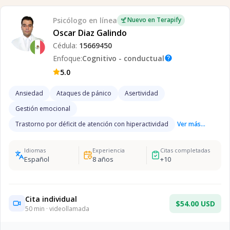
Psicólogo
en línea
Nuevo en Terapify
Oscar Diaz Galindo
Cédula:
15669450
Enfoque:
Cognitivo - conductual
help
5.0
Ansiedad
Ataques de pánico
Asertividad
Gestión emocional
Trastorno por déficit de atención con hiperactividad
Ver más...
Idiomas
Experiencia
Citas completadas
Español
8
años
+
10
Cita individual
$54.00 USD
50
min · videollamada