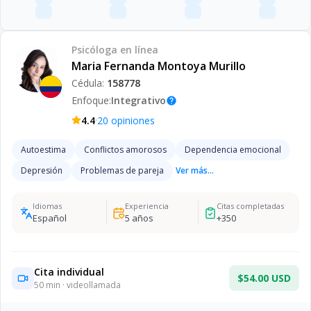
Psicóloga
en línea
Maria Fernanda Montoya Murillo
Cédula:
158778
Enfoque:
Integrativo
help
·
4.4
20
opiniones
Autoestima
Conflictos amorosos
Dependencia emocional
Depresión
Problemas de pareja
Ver más...
Idiomas
Experiencia
Citas completadas
Español
5
años
+
350
Cita individual
$54.00 USD
50
min · videollamada