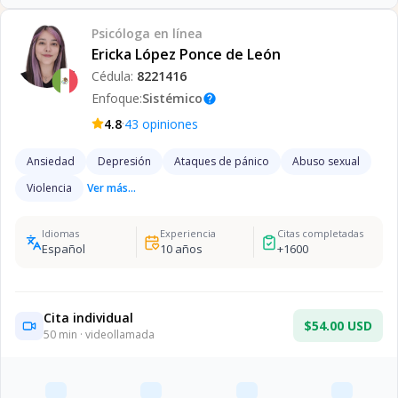
Psicóloga
en línea
Ericka López Ponce de León
Cédula:
8221416
Enfoque:
Sistémico
help
·
4.8
43
opiniones
Ansiedad
Depresión
Ataques de pánico
Abuso sexual
Violencia
Ver más...
Idiomas
Experiencia
Citas completadas
Español
10
años
+
1600
Cita individual
$54.00 USD
50
min · videollamada