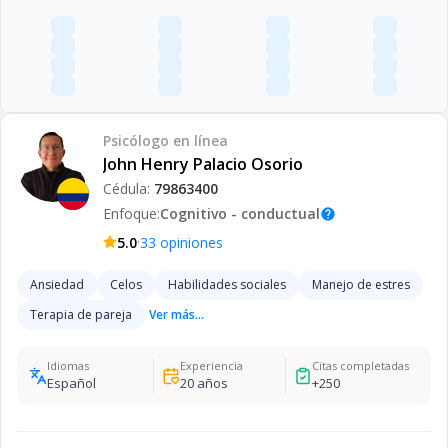
Psicólogo
en línea
John Henry Palacio Osorio
Cédula:
79863400
Enfoque:
Cognitivo - conductual
help
·
5.0
33
opiniones
Ansiedad
Celos
Habilidades sociales
Manejo de estres
Terapia de pareja
Ver más...
Idiomas
Experiencia
Citas completadas
Español
20
años
+
250