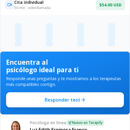
Cita individual
$54.00 USD
50
min · videollamada
Encuentra al
psicólogo ideal para ti
Responde unas preguntas y te mostramos a los terapeutas
más compatibles contigo.
Responder test
Psicóloga
en línea
Nuevo en Terapify
Luz Edith Espinosa Franco