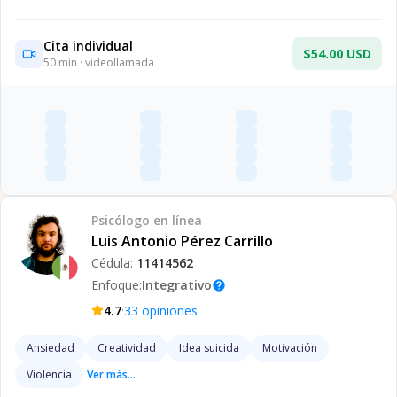
Cita individual
$54.00 USD
50
min · videollamada
Psicólogo
en línea
Luis Antonio Pérez Carrillo
Cédula:
11414562
Enfoque:
Integrativo
help
·
4.7
33
opiniones
Ansiedad
Creatividad
Idea suicida
Motivación
Violencia
Ver más...