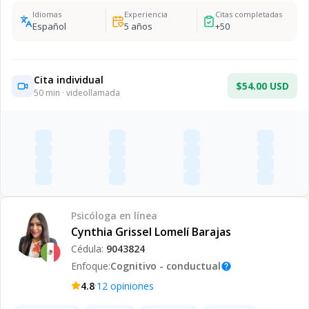
Idiomas
Experiencia
Citas completadas
Español
5
años
+
50
Cita individual
$54.00 USD
50
min · videollamada
Psicóloga
en línea
Cynthia Grissel Lomelí Barajas
Cédula:
9043824
Enfoque:
Cognitivo - conductual
help
·
4.8
12
opiniones