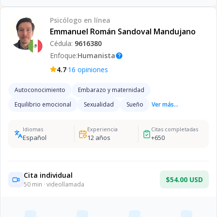
Psicólogo
en línea
Emmanuel Román Sandoval Mandujano
Cédula:
9616380
Enfoque:
Humanista
help
·
4.7
16
opiniones
Autoconocimiento
Embarazo y maternidad
Equilibrio emocional
Sexualidad
Sueño
Ver más...
Idiomas
Experiencia
Citas completadas
Español
12
años
+
650
Cita individual
$54.00 USD
50
min · videollamada