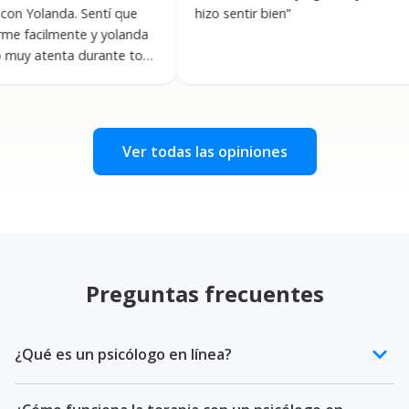
nda. Sentí que
hizo sentir bien
”
m
mente y yolanda
c
nta durante toda
t
rvenciones fueron
e
teresantes.
”
P
Ver todas las opiniones
Preguntas frecuentes
keyboard_arrow_down
¿Qué es un psicólogo en línea?
Un psicólogo en línea es un profesional de la salud