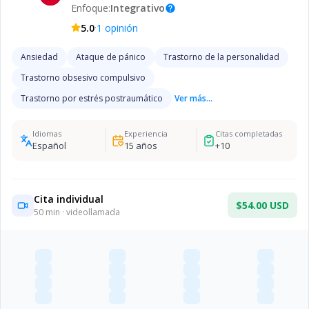
Enfoque:
Integrativo
help
·
5.0
1
opinión
Ansiedad
Ataque de pánico
Trastorno de la personalidad
Trastorno obsesivo compulsivo
Trastorno por estrés postraumático
Ver más...
Idiomas
Experiencia
Citas completadas
Español
15
años
+
10
Cita individual
$54.00 USD
50
min · videollamada