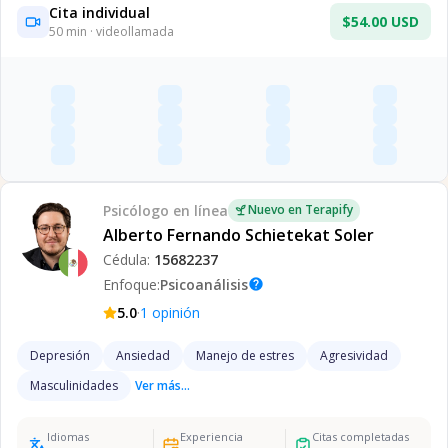
Cita individual
$54.00 USD
50
min · videollamada
Psicólogo
en línea
Nuevo en Terapify
Alberto Fernando Schietekat Soler
Cédula:
15682237
Enfoque:
Psicoanálisis
help
·
5.0
1
opinión
Depresión
Ansiedad
Manejo de estres
Agresividad
Masculinidades
Ver más...
Idiomas
Experiencia
Citas completadas