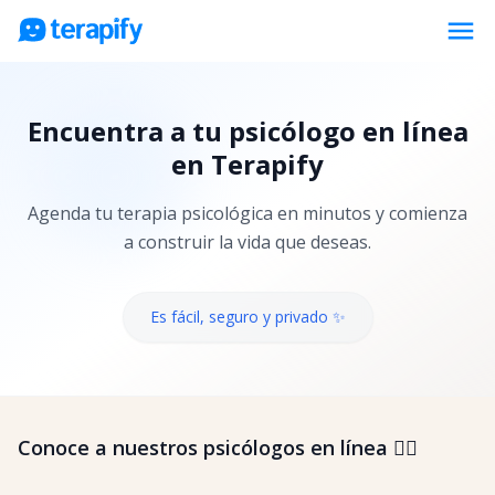
menu
Psicólogos en línea
Encuentra a tu psicólogo en línea
Precios
en Terapify
Opiniones
Agenda tu terapia psicológica en minutos y comienza
Empresas
a construir la vida que deseas.
Preguntas frecuentes
Blog
Es fácil, seguro y privado ✨
Trabaja con nosotros
Conoce a nuestros psicólogos en línea 👇🏼