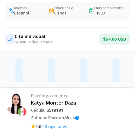
Idiomas
Experiencia
Citas completadas
Español
6
años
+
1800
Cita individual
$54.00 USD
50
min · videollamada
Psicóloga
en línea
Katya Monter Daza
Cédula:
6519191
Enfoque:
Psicoanálisis
help
·
4.6
28
opiniones