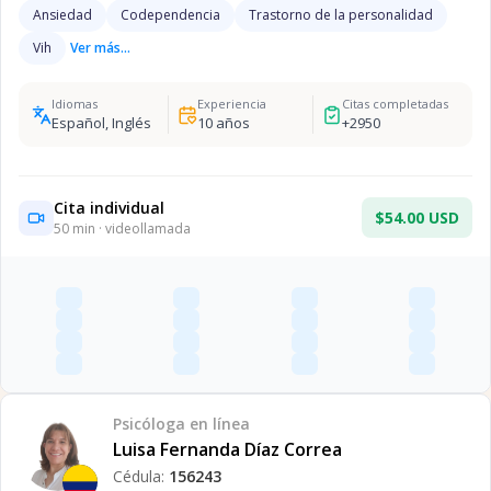
Ansiedad
Codependencia
Trastorno de la personalidad
Vih
Ver más...
Idiomas
Experiencia
Citas completadas
Español, Inglés
10
años
+
2950
Cita individual
$54.00 USD
50
min · videollamada
Psicóloga
en línea
Luisa Fernanda Díaz Correa
Cédula:
156243