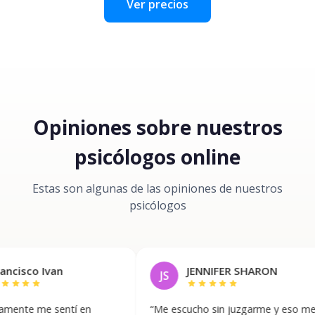
Ver precios
Opiniones sobre nuestros
psicólogos online
Estas son algunas de las opiniones de nuestros
psicólogos
 Ivan
JENNIFER SHARON
JS
r
star
star
star
star
star
e sentí en
“
Me escucho sin juzgarme y eso me
“
E