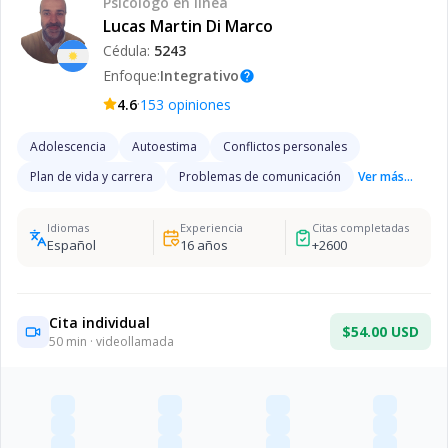
Psicólogo
en línea
Lucas Martin Di Marco
Cédula:
5243
Enfoque:
Integrativo
help
·
4.6
153
opiniones
Adolescencia
Autoestima
Conflictos personales
Plan de vida y carrera
Problemas de comunicación
Ver más...
Idiomas
Experiencia
Citas completadas
Español
16
años
+
2600
Cita individual
$54.00 USD
50
min · videollamada