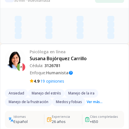
50
min · videollamada
Psicóloga
en línea
Susana Bojórquez Carrillo
Cédula:
3126781
Enfoque:
Humanista
help
·
4.9
19
opiniones
Ansiedad
Manejo del estrés
Manejo de la ira
Manejo de la frustración
Miedos y fobias
Ver más...
Idiomas
Experiencia
Citas completadas
Español
26
años
+
650