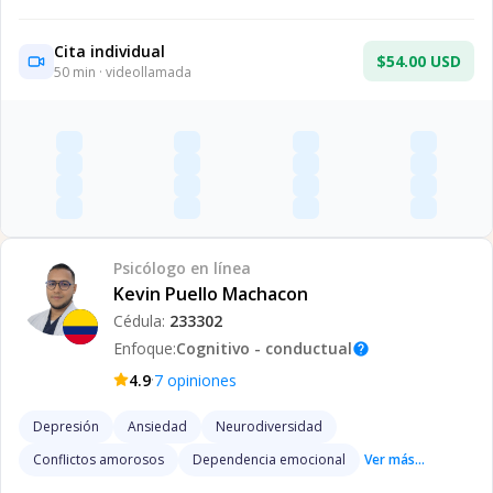
Cita individual
$54.00 USD
50
min · videollamada
Psicólogo
en línea
Kevin Puello Machacon
Cédula:
233302
Enfoque:
Cognitivo - conductual
help
·
4.9
7
opiniones
Depresión
Ansiedad
Neurodiversidad
Conflictos amorosos
Dependencia emocional
Ver más...