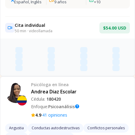
Español, Inglés
9
años
+
10
Cita individual
$54.00 USD
50
min · videollamada
Psicóloga
en línea
Andrea Diaz Escolar
Cédula:
180420
Enfoque:
Psicoanálisis
help
·
4.9
41
opiniones
Angustia
Conductas autodestructivas
Conflictos personales