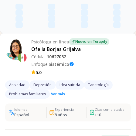
Psicóloga
en línea
Nuevo en Terapify
Ofelia Borjas Grijalva
Cédula:
10627032
Enfoque:
Sistémico
help
5.0
Ansiedad
Depresión
Idea suicida
Tanatología
Problemas familiares
Ver más...
Idiomas
Experiencia
Citas completadas
Español
8
años
+
10