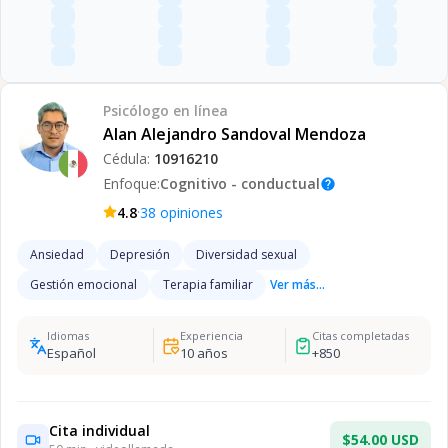
Psicólogo
en línea
Alan Alejandro Sandoval Mendoza
Cédula:
10916210
Enfoque:
Cognitivo - conductual
help
·
4.8
38
opiniones
Ansiedad
Depresión
Diversidad sexual
Gestión emocional
Terapia familiar
Ver más...
Idiomas
Experiencia
Citas completadas
Español
10
años
+
850
Cita individual
$54.00 USD