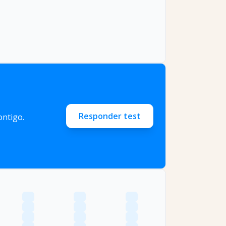
Responder test
ntigo.