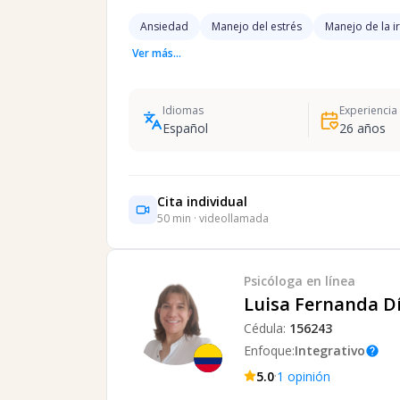
Ansiedad
Manejo del estrés
Manejo de la i
Ver más...
Idiomas
Experiencia
Español
26
años
Cita individual
50
min · videollamada
Psicóloga
en línea
Luisa Fernanda D
Cédula:
156243
Enfoque:
Integrativo
help
·
5.0
1
opinión