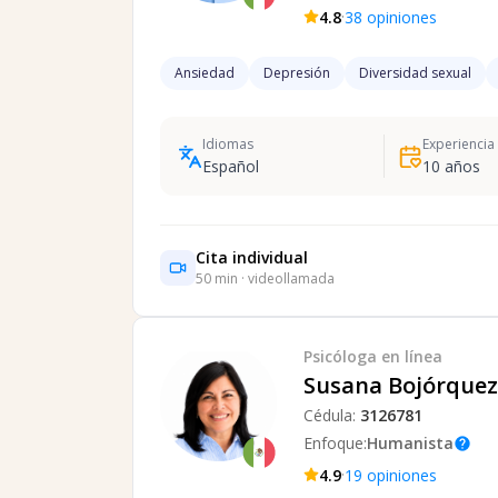
·
4.8
38
opiniones
Ansiedad
Depresión
Diversidad sexual
Idiomas
Experiencia
Español
10
años
Cita individual
50
min · videollamada
Psicóloga
en línea
Susana Bojórquez 
Cédula:
3126781
Enfoque:
Humanista
help
·
4.9
19
opiniones