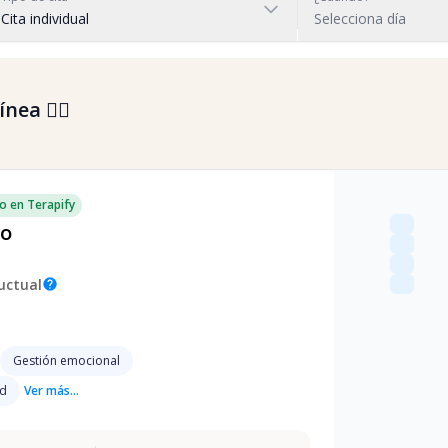
Cita individual
Selecciona día
nea 👇🏼
o en Terapify
do
uctual
help
Gestión emocional
ad
Ver más...