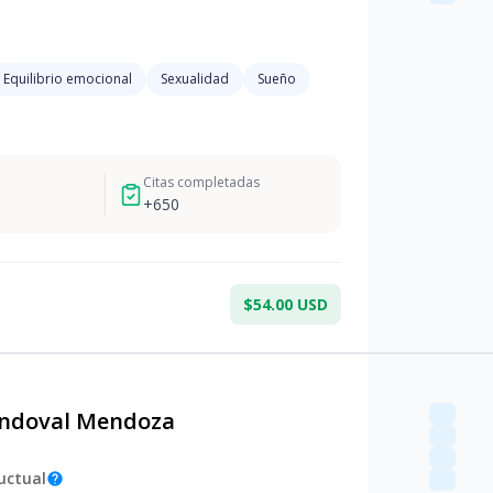
Equilibrio emocional
Sexualidad
Sueño
Citas completadas
+
650
$54.00 USD
andoval Mendoza
uctual
help