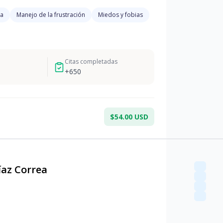
ra
Manejo de la frustración
Miedos y fobias
Citas completadas
+
650
$54.00 USD
íaz Correa