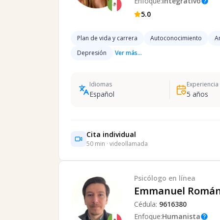
Enfoque:
Integrativo
help
5.0
Plan de vida y carrera
Autoconocimiento
A
Depresión
Ver más...
Idiomas
Experiencia
Español
5
años
Cita individual
50
min · videollamada
Psicólogo
en línea
Emmanuel Román
Cédula:
9616380
Enfoque:
Humanista
help