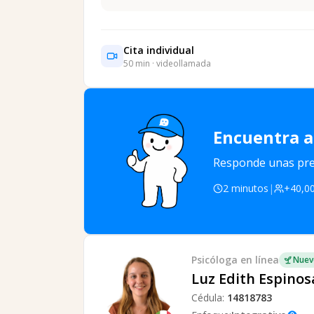
Cita individual
50
min · videollamada
Encuentra a
Responde unas preg
2 minutos
|
+40,00
Psicóloga
en línea
Nuev
Luz Edith Espinos
Cédula:
14818783