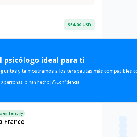
$54.00 USD
l
psicólogo ideal para ti
untas y te mostramos a los terapeutas más compatibles co
0 personas lo han hecho
|
Confidencial
o en Terapify
a Franco