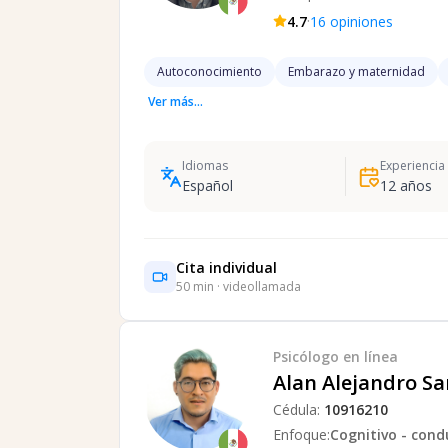
·
4.7
16
opiniones
Autoconocimiento
Embarazo y maternidad
Ver más...
Idiomas
Experiencia
Español
12
años
Cita individual
50
min · videollamada
Psicólogo
en línea
Alan Alejandro S
Cédula:
10916210
Enfoque:
Cognitivo - cond