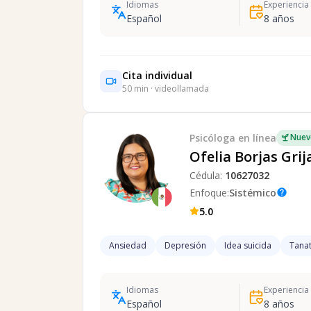
Idiomas
Experiencia
Español
8
años
Cita individual
50
min · videollamada
Psicóloga
en línea
Nuev
Ofelia Borjas Grij
Cédula:
10627032
Enfoque:
Sistémico
help
5.0
Ansiedad
Depresión
Idea suicida
Tanat
Idiomas
Experiencia
Español
8
años