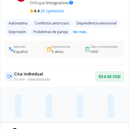
Enfoque:
Integrativo
help
·
4.4
20
opiniones
Autoestima
Conflictos amorosos
Dependencia emocional
Depresión
Problemas de pareja
Ver más...
Idiomas
Experiencia
Citas completadas
Español
5
años
+
350
Cita individual
$54.00 USD
50
min · videollamada