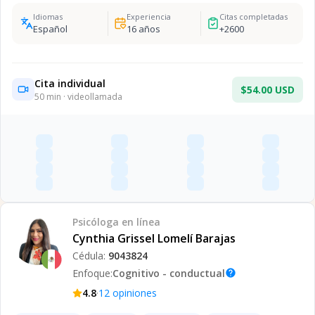
Idiomas
Experiencia
Citas completadas
Español
16
años
+
2600
Cita individual
$54.00 USD
50
min · videollamada
Psicóloga
en línea
Cynthia Grissel Lomelí Barajas
Cédula:
9043824
Enfoque:
Cognitivo - conductual
help
·
4.8
12
opiniones