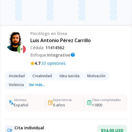
Psicólogo
en línea
Luis Antonio Pérez Carrillo
Cédula:
11414562
Enfoque:
Integrativo
help
·
4.7
33
opiniones
Ansiedad
Creatividad
Idea suicida
Motivación
Violencia
Ver más...
Idiomas
Experiencia
Citas completadas
Español
6
años
+
1800
Cita individual
$54.00 USD