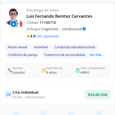
Psicólogo
en línea
Luis Fernando Benítez Cervantes
Cédula:
11190710
▶
Enfoque:
Cognitivo - conductual
help
·
4.9
169
opiniones
Abuso sexual
Ansiedad
Conductas autodestructivas
Conflictos de pareja
Trastornos de personalidad
Ver más...
Idiomas
Experiencia
Citas completadas
Español
8
años
+
8950
Cita individual
$54.00 USD
50
min · videollamada