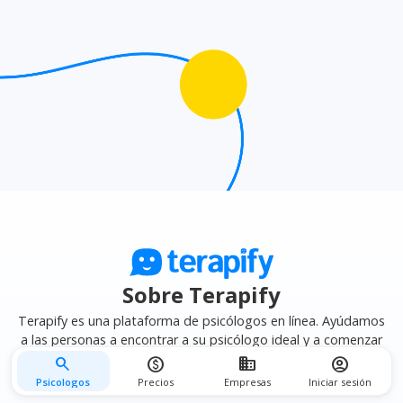
afinidad terapéutica
para encontrar el psicólogo que
mejor se adapte a tus necesidades.
Sobre Terapify
Terapify es una plataforma de psicólogos en línea. Ayúdamos
a las personas a encontrar a su psicólogo ideal y a comenzar
su terapia psicológica en línea de forma fácil, segura y privada.
search
monetization_on
business
account_circle
Psicologos
Precios
Empresas
Iniciar sesión