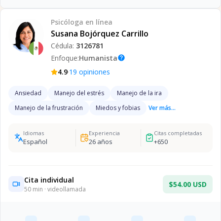
Psicóloga
en línea
Susana Bojórquez Carrillo
Cédula:
3126781
Enfoque:
Humanista
help
·
4.9
19
opiniones
Ansiedad
Manejo del estrés
Manejo de la ira
Manejo de la frustración
Miedos y fobias
Ver más...
Idiomas
Experiencia
Citas completadas
Español
26
años
+
650
Cita individual
$54.00 USD
50
min · videollamada