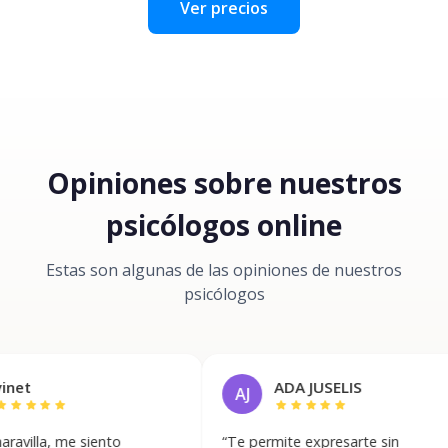
Ver precios
Opiniones sobre nuestros
psicólogos online
Estas son algunas de las opiniones de nuestros
psicólogos
ADA JUSELIS
AJ
tar
star
star
star
star
star
 me siento
“
Te permite expresarte sin