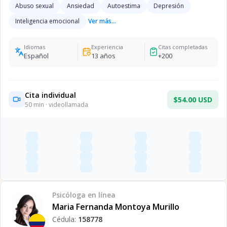
Abuso sexual
Ansiedad
Autoestima
Depresión
Inteligencia emocional
Ver más...
Idiomas
Experiencia
Citas completadas
Español
13
años
+
200
Cita individual
$54.00 USD
50
min · videollamada
Psicóloga
en línea
Maria Fernanda Montoya Murillo
Cédula:
158778