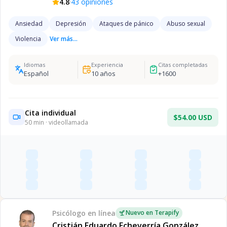
·
4.8
43
opiniones
Ansiedad
Depresión
Ataques de pánico
Abuso sexual
Violencia
Ver más...
Idiomas
Experiencia
Citas completadas
Español
10
años
+
1600
Cita individual
$54.00 USD
50
min · videollamada
Psicólogo
en línea
Nuevo en Terapify
Cristián Eduardo Echeverría González