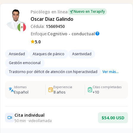
Psicólogo
en línea
Nuevo en Terapify
Oscar Diaz Galindo
Cédula:
15669450
Enfoque:
Cognitivo - conductual
help
5.0
Ansiedad
Ataques de pánico
Asertividad
Gestión emocional
Trastorno por déficit de atención con hiperactividad
Ver más...
Idiomas
Experiencia
Citas completadas
Español
8
años
+
10
Cita individual
$54.00 USD
50
min · videollamada