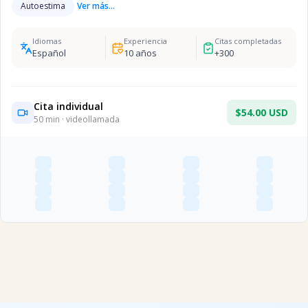
Autoestima
Ver más...
Idiomas
Experiencia
Citas completadas
Español
10
años
+
300
Cita individual
$54.00 USD
50
min · videollamada