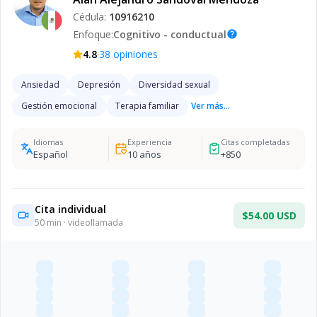
Cédula:
10916210
Enfoque:
Cognitivo - conductual
help
·
4.8
38
opiniones
Ansiedad
Depresión
Diversidad sexual
Gestión emocional
Terapia familiar
Ver más...
Idiomas
Experiencia
Citas completadas
Español
10
años
+
850
Cita individual
$54.00 USD
50
min · videollamada