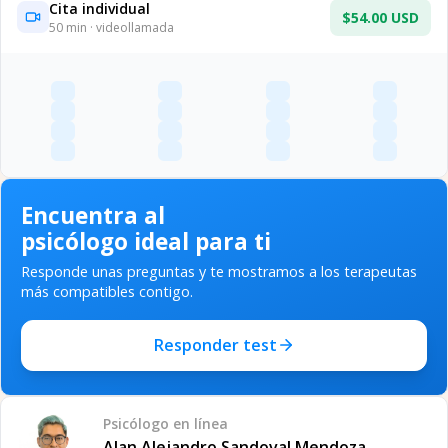
Cita individual
$54.00 USD
50
min · videollamada
Encuentra al
psicólogo ideal para ti
Responde unas preguntas y te mostramos a los terapeutas
más compatibles contigo.
Responder test
Psicólogo
en línea
Alan Alejandro Sandoval Mendoza