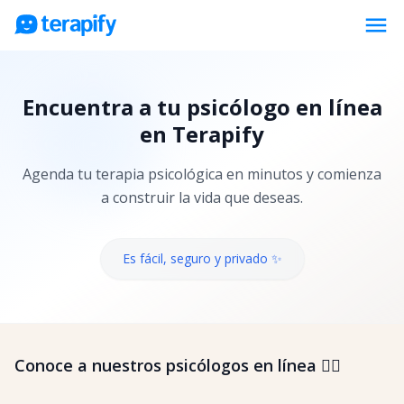
menu
Psicólogos en línea
Encuentra a tu psicólogo en línea
Precios
en Terapify
Opiniones
Agenda tu terapia psicológica en minutos y comienza
Empresas
a construir la vida que deseas.
Preguntas frecuentes
Blog
Es fácil, seguro y privado ✨
Trabaja con nosotros
Conoce a nuestros psicólogos en línea 👇🏼