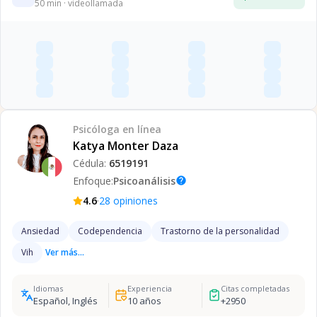
50
min · videollamada
Psicóloga
en línea
Katya Monter Daza
Cédula:
6519191
Enfoque:
Psicoanálisis
help
·
4.6
28
opiniones
Ansiedad
Codependencia
Trastorno de la personalidad
Vih
Ver más...
Idiomas
Experiencia
Citas completadas
Español, Inglés
10
años
+
2950