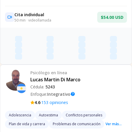
Cita individual
$54.00 USD
50
min · videollamada
Psicólogo
en línea
Lucas Martin Di Marco
Cédula:
5243
Enfoque:
Integrativo
help
·
4.6
153
opiniones
Adolescencia
Autoestima
Conflictos personales
Plan de vida y carrera
Problemas de comunicación
Ver más...