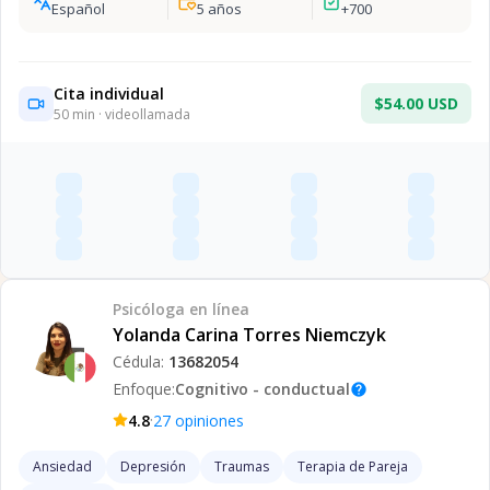
Español
5
años
+
700
Cita individual
$54.00 USD
50
min · videollamada
Psicóloga
en línea
Yolanda Carina Torres Niemczyk
Cédula:
13682054
Enfoque:
Cognitivo - conductual
help
·
4.8
27
opiniones
Ansiedad
Depresión
Traumas
Terapia de Pareja