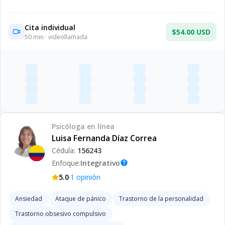
Cita individual
$54.00 USD
50
min · videollamada
Psicóloga
en línea
Luisa Fernanda Díaz Correa
Cédula:
156243
Enfoque:
Integrativo
help
·
5.0
1
opinión
Ansiedad
Ataque de pánico
Trastorno de la personalidad
Trastorno obsesivo compulsivo