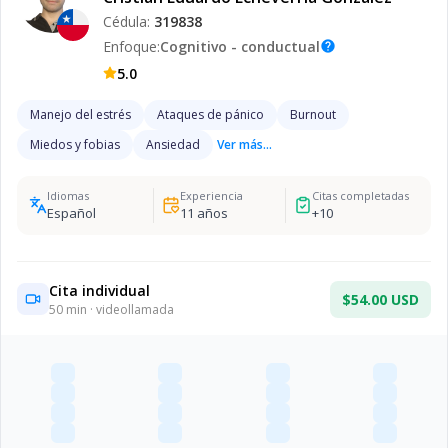
Cédula:
319838
Enfoque:
Cognitivo - conductual
help
5.0
Manejo del estrés
Ataques de pánico
Burnout
Miedos y fobias
Ansiedad
Ver más...
Idiomas
Experiencia
Citas completadas
Español
11
años
+
10
Cita individual
$54.00 USD
50
min · videollamada