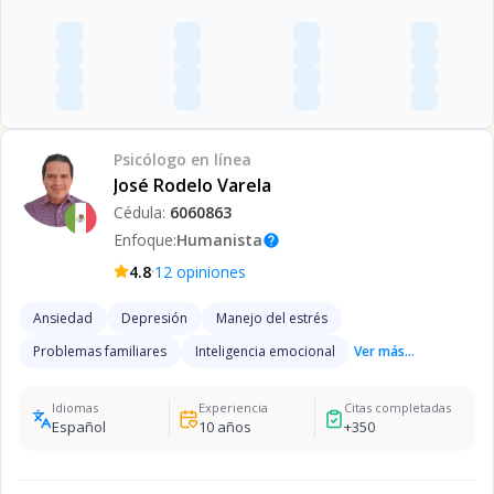
Psicólogo
en línea
José Rodelo Varela
Cédula:
6060863
Enfoque:
Humanista
help
·
4.8
12
opiniones
Ansiedad
Depresión
Manejo del estrés
Problemas familiares
Inteligencia emocional
Ver más...
Idiomas
Experiencia
Citas completadas
Español
10
años
+
350