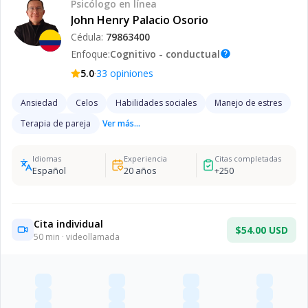
Psicólogo
en línea
John Henry Palacio Osorio
Cédula:
79863400
Enfoque:
Cognitivo - conductual
help
·
5.0
33
opiniones
Ansiedad
Celos
Habilidades sociales
Manejo de estres
Terapia de pareja
Ver más...
Idiomas
Experiencia
Citas completadas
Español
20
años
+
250
Cita individual
$54.00 USD
50
min · videollamada