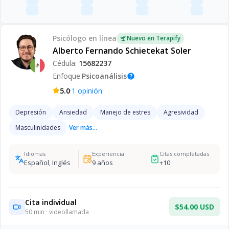
Psicólogo
en línea
Nuevo en Terapify
Alberto Fernando Schietekat Soler
Cédula:
15682237
Enfoque:
Psicoanálisis
help
·
5.0
1
opinión
Depresión
Ansiedad
Manejo de estres
Agresividad
Masculinidades
Ver más...
Idiomas
Experiencia
Citas completadas
Español, Inglés
9
años
+
10
Cita individual
$54.00 USD
50
min · videollamada