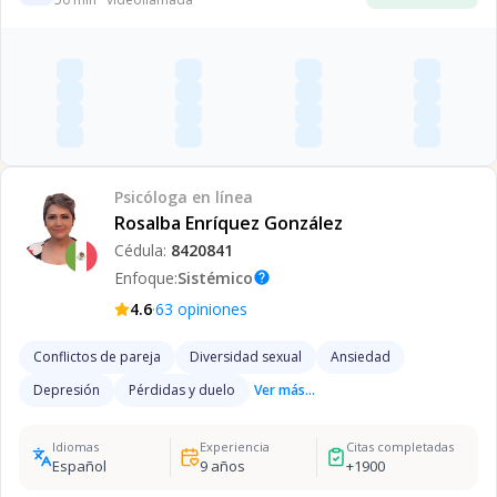
Psicóloga
en línea
Rosalba Enríquez González
Cédula:
8420841
Enfoque:
Sistémico
help
·
4.6
63
opiniones
Conflictos de pareja
Diversidad sexual
Ansiedad
Depresión
Pérdidas y duelo
Ver más...
Idiomas
Experiencia
Citas completadas
Español
9
años
+
1900