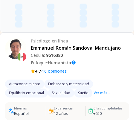
Psicólogo
en línea
Emmanuel Román Sandoval Mandujano
Cédula:
9616380
Enfoque:
Humanista
help
·
4.7
16
opiniones
Autoconocimiento
Embarazo y maternidad
Equilibrio emocional
Sexualidad
Sueño
Ver más...
Idiomas
Experiencia
Citas completadas
Español
12
años
+
650