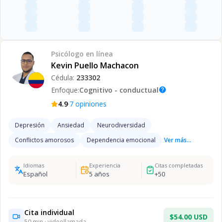
Psicólogo
en línea
Kevin Puello Machacon
Cédula:
233302
Enfoque:
Cognitivo - conductual
help
·
4.9
7
opiniones
Depresión
Ansiedad
Neurodiversidad
Conflictos amorosos
Dependencia emocional
Ver más...
Idiomas
Experiencia
Citas completadas
Español
5
años
+
50
Cita individual
$54.00 USD
50
min · videollamada