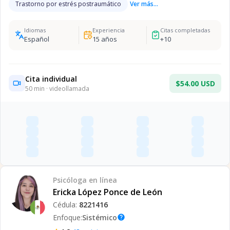
Trastorno por estrés postraumático
Ver más...
Idiomas
Experiencia
Citas completadas
Español
15
años
+
10
Cita individual
$54.00 USD
50
min · videollamada
Psicóloga
en línea
Ericka López Ponce de León
Cédula:
8221416
Enfoque:
Sistémico
help