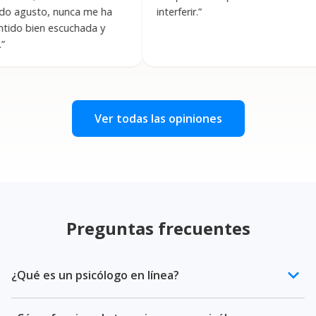
o, nunca me ha
interferir.
”
en escuchada y
Ver todas las opiniones
Preguntas frecuentes
keyboard_arrow_down
¿Qué es un psicólogo en línea?
Un psicólogo en línea es un profesional de la salud