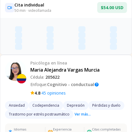
Cita individual
$54.00 USD
50
min · videollamada
Psicóloga
en línea
Maria Alejandra Vargas Murcia
Cédula:
205622
Enfoque:
Cognitivo - conductual
help
·
4.8
45
opiniones
Ansiedad
Codependencia
Depresión
Pérdidas y duelo
Trastorno por estrés postraumático
Ver más...
Idiomas
Experiencia
Citas completadas