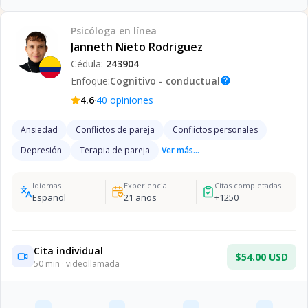
Psicóloga
en línea
Janneth Nieto Rodriguez
Cédula:
243904
Enfoque:
Cognitivo - conductual
help
·
4.6
40
opiniones
Ansiedad
Conflictos de pareja
Conflictos personales
Depresión
Terapia de pareja
Ver más...
Idiomas
Experiencia
Citas completadas
Español
21
años
+
1250
Cita individual
$54.00 USD
50
min · videollamada