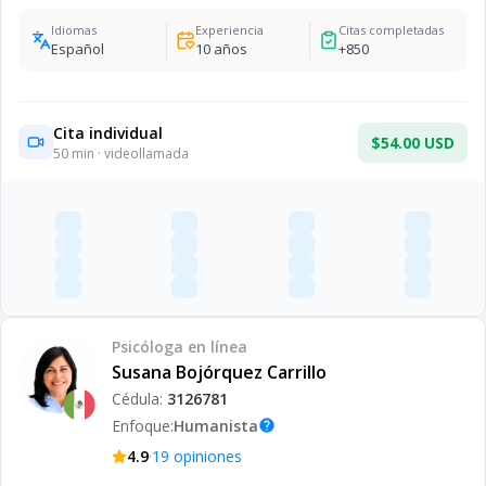
Idiomas
Experiencia
Citas completadas
Español
10
años
+
850
Cita individual
$54.00 USD
50
min · videollamada
Psicóloga
en línea
Susana Bojórquez Carrillo
Cédula:
3126781
Enfoque:
Humanista
help
·
4.9
19
opiniones