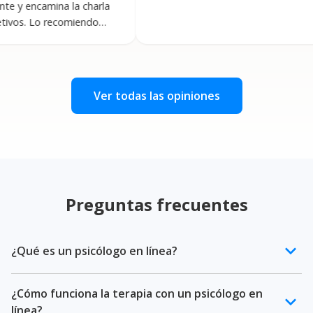
mina la charla
ne
o recomiendo
ve
co
es
R
Ver todas las opiniones
Preguntas frecuentes
keyboard_arrow_down
¿Qué es un psicólogo en línea?
Un psicólogo en línea es un profesional de la salud
¿Cómo funciona la terapia con un psicólogo en
mental certificado que ofrece terapia psicológica a
keyboard_arrow_down
línea?