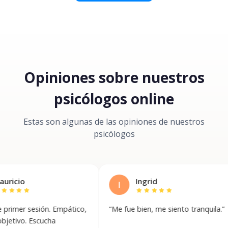
Opiniones sobre nuestros
psicólogos online
Estas son algunas de las opiniones de nuestros
psicólogos
Ingrid
I
star
star
star
star
star
esión. Empático,
“
Me fue bien, me siento tranquila.
”
“
P
se