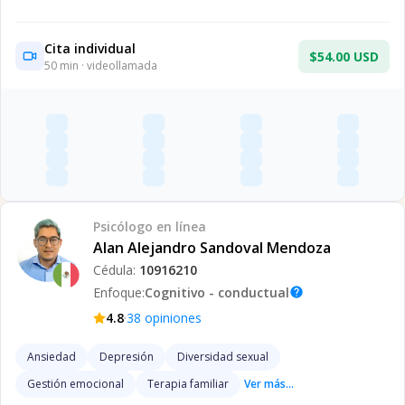
Cita individual
$54.00 USD
50
min · videollamada
Psicólogo
en línea
Alan Alejandro Sandoval Mendoza
Cédula:
10916210
Enfoque:
Cognitivo - conductual
help
·
4.8
38
opiniones
Ansiedad
Depresión
Diversidad sexual
Gestión emocional
Terapia familiar
Ver más...