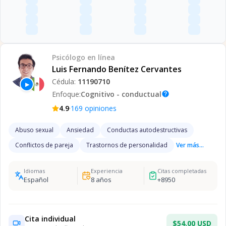
Psicólogo
en línea
Luis Fernando Benítez Cervantes
Cédula:
11190710
▶
Enfoque:
Cognitivo - conductual
help
·
4.9
169
opiniones
Abuso sexual
Ansiedad
Conductas autodestructivas
Conflictos de pareja
Trastornos de personalidad
Ver más...
Idiomas
Experiencia
Citas completadas
Español
8
años
+
8950
Cita individual
$54.00 USD