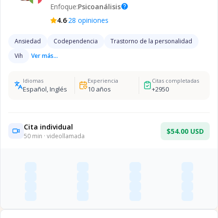
Enfoque:
Psicoanálisis
help
·
4.6
28
opiniones
Ansiedad
Codependencia
Trastorno de la personalidad
Vih
Ver más...
Idiomas
Experiencia
Citas completadas
Español, Inglés
10
años
+
2950
Cita individual
$54.00 USD
50
min · videollamada