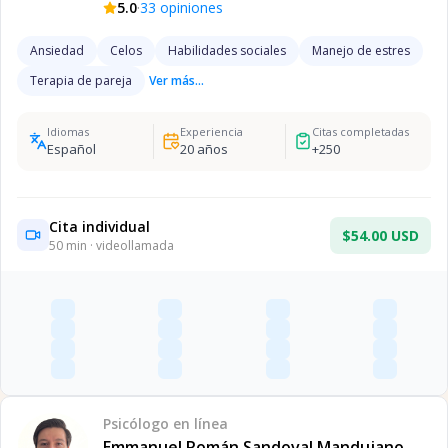
·
5.0
33
opiniones
Ansiedad
Celos
Habilidades sociales
Manejo de estres
Terapia de pareja
Ver más...
Idiomas
Experiencia
Citas completadas
Español
20
años
+
250
Cita individual
$54.00 USD
50
min · videollamada
Psicólogo
en línea
Emmanuel Román Sandoval Mandujano