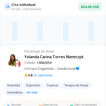
Cita individual
$54.00 USD
50
min · videollamada
Psicóloga
en línea
Yolanda Carina Torres Niemczyk
Cédula:
13682054
Enfoque:
Cognitivo - conductual
help
·
4.8
26
opiniones
Ansiedad
Depresión
Traumas
Terapia de Pareja
Autoestima
Ver más...
Idiomas
Experiencia
Citas completadas