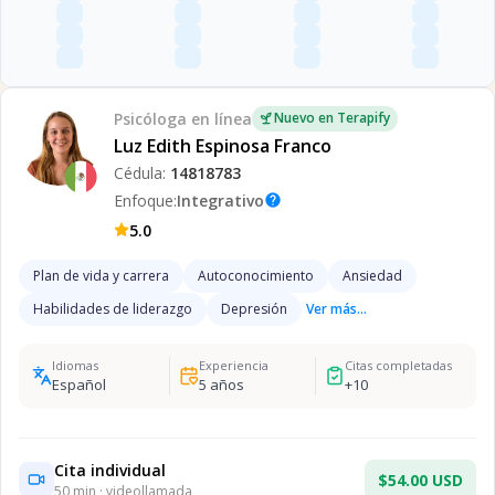
Psicóloga
en línea
Nuevo en Terapify
Luz Edith Espinosa Franco
Cédula:
14818783
Enfoque:
Integrativo
help
5.0
Plan de vida y carrera
Autoconocimiento
Ansiedad
Habilidades de liderazgo
Depresión
Ver más...
Idiomas
Experiencia
Citas completadas
Español
5
años
+
10
Cita individual
$54.00 USD
50
min · videollamada