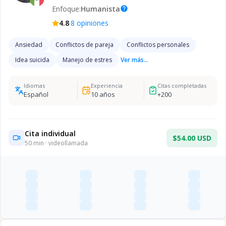
Enfoque:
Humanista
help
·
4.8
8
opiniones
Ansiedad
Conflictos de pareja
Conflictos personales
Idea suicida
Manejo de estres
Ver más...
Idiomas
Experiencia
Citas completadas
Español
10
años
+
200
Cita individual
$54.00 USD
50
min · videollamada