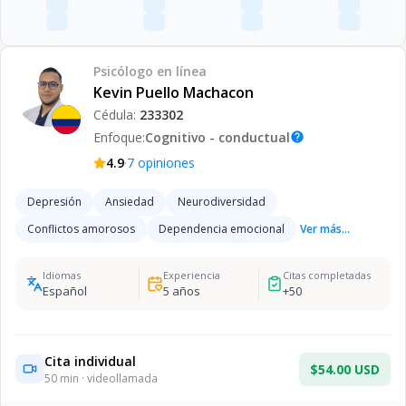
Psicólogo
en línea
Kevin Puello Machacon
Cédula:
233302
Enfoque:
Cognitivo - conductual
help
·
4.9
7
opiniones
Depresión
Ansiedad
Neurodiversidad
Conflictos amorosos
Dependencia emocional
Ver más...
Idiomas
Experiencia
Citas completadas
Español
5
años
+
50
Cita individual
$54.00 USD
50
min · videollamada