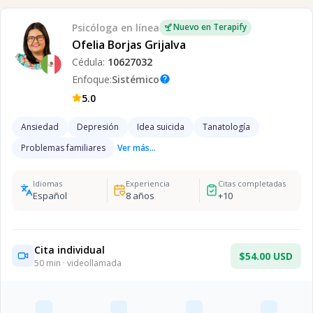
Psicóloga
en línea
Nuevo en Terapify
Ofelia Borjas Grijalva
Cédula:
10627032
Enfoque:
Sistémico
help
5.0
Ansiedad
Depresión
Idea suicida
Tanatología
Problemas familiares
Ver más...
Idiomas
Experiencia
Citas completadas
Español
8
años
+
10
Cita individual
$54.00 USD
50
min · videollamada