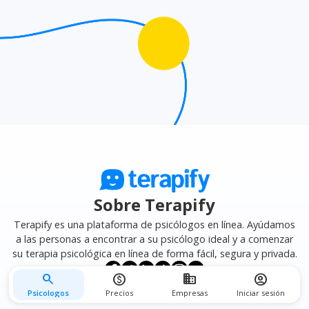
mejor se adapte a tus necesidades.
Sobre Terapify
Terapify es una plataforma de psicólogos en línea. Ayúdamos
a las personas a encontrar a su psicólogo ideal y a comenzar
su terapia psicológica en línea de forma fácil, segura y privada.
search
monetization_on
business
account_circle
Psicologos
Precios
Empresas
Iniciar sesión