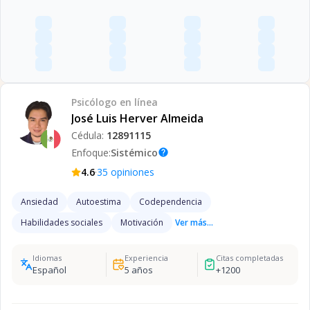
Psicólogo
en línea
José Luis Herver Almeida
Cédula:
12891115
Enfoque:
Sistémico
help
·
4.6
35
opiniones
Ansiedad
Autoestima
Codependencia
Habilidades sociales
Motivación
Ver más...
Idiomas
Experiencia
Citas completadas
Español
5
años
+
1200