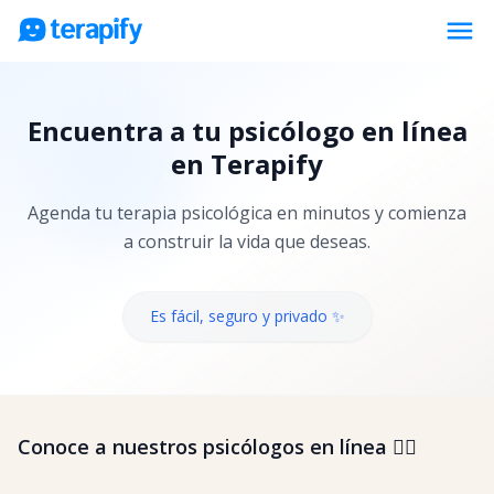
menu
Psicólogos en línea
Encuentra a tu psicólogo en línea
Precios
en Terapify
Opiniones
Agenda tu terapia psicológica en minutos y comienza
Empresas
a construir la vida que deseas.
Preguntas frecuentes
Blog
Es fácil, seguro y privado ✨
Trabaja con nosotros
Conoce a nuestros psicólogos en línea 👇🏼