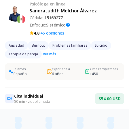
Psicóloga
en línea
Sandra Judith Melchor Álvarez
Cédula:
15169277
Enfoque:
Sistémico
help
·
4.8
46
opiniones
Ansiedad
Burnout
Problemas familiares
Suicidio
Terapia de pareja
Ver más...
Idiomas
Experiencia
Citas completadas
Español
6
años
+
450
Cita individual
$54.00 USD
50
min · videollamada