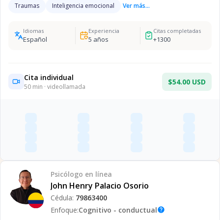
Traumas
Inteligencia emocional
Ver más...
Idiomas
Experiencia
Citas completadas
Español
5
años
+
1300
Cita individual
$54.00 USD
50
min · videollamada
Psicólogo
en línea
John Henry Palacio Osorio
Cédula:
79863400
Enfoque:
Cognitivo - conductual
help