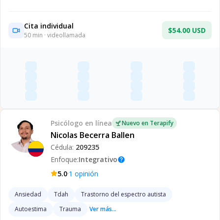
Cita individual
$54.00 USD
50
min · videollamada
Psicólogo
en línea
Nuevo en Terapify
Nicolas Becerra Ballen
Cédula:
209235
Enfoque:
Integrativo
help
·
5.0
1
opinión
Ansiedad
Tdah
Trastorno del espectro autista
Autoestima
Trauma
Ver más...