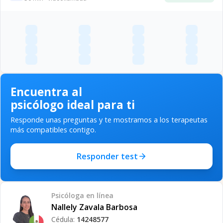
Encuentra al
psicólogo ideal para ti
Responde unas preguntas y te mostramos a los terapeutas
más compatibles contigo.
Responder test
Psicóloga
en línea
Nallely Zavala Barbosa
Cédula:
14248577