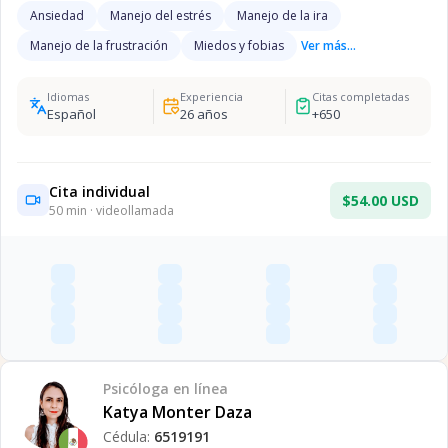
Ansiedad
Manejo del estrés
Manejo de la ira
Manejo de la frustración
Miedos y fobias
Ver más...
Idiomas
Experiencia
Citas completadas
Español
26
años
+
650
Cita individual
$54.00 USD
50
min · videollamada
Psicóloga
en línea
Katya Monter Daza
Cédula:
6519191