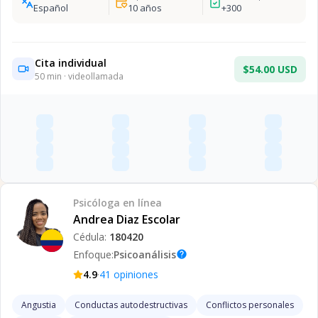
Español
10
años
+
300
Cita individual
$54.00 USD
50
min · videollamada
Psicóloga
en línea
Andrea Diaz Escolar
Cédula:
180420
Enfoque:
Psicoanálisis
help
·
4.9
41
opiniones
Angustia
Conductas autodestructivas
Conflictos personales