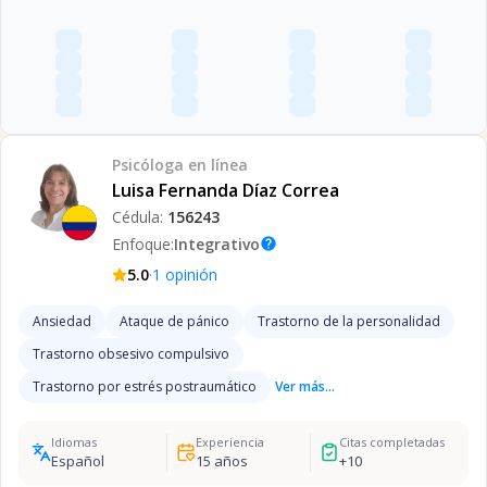
Psicóloga
en línea
Luisa Fernanda Díaz Correa
Cédula:
156243
Enfoque:
Integrativo
help
·
5.0
1
opinión
Ansiedad
Ataque de pánico
Trastorno de la personalidad
Trastorno obsesivo compulsivo
Trastorno por estrés postraumático
Ver más...
Idiomas
Experiencia
Citas completadas
Español
15
años
+
10