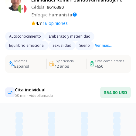
Cédula:
9616380
Enfoque:
Humanista
help
·
4.7
16
opiniones
Autoconocimiento
Embarazo y maternidad
Equilibrio emocional
Sexualidad
Sueño
Ver más...
Idiomas
Experiencia
Citas completadas
Español
12
años
+
650
Cita individual
$54.00 USD
50
min · videollamada