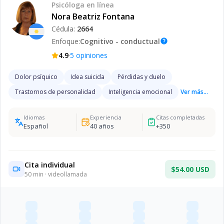
Psicóloga
en línea
Nora Beatriz Fontana
Cédula:
2664
Enfoque:
Cognitivo - conductual
help
·
4.9
5
opiniones
Dolor psíquico
Idea suicida
Pérdidas y duelo
Trastornos de personalidad
Inteligencia emocional
Ver más...
Idiomas
Experiencia
Citas completadas
Español
40
años
+
350
Cita individual
$54.00 USD
50
min · videollamada