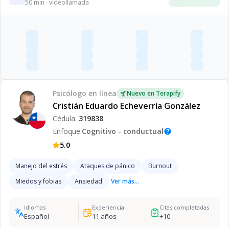
50
min · videollamada
Psicólogo
en línea
Nuevo en Terapify
Cristián Eduardo Echeverría González
Cédula:
319838
Enfoque:
Cognitivo - conductual
help
5.0
Manejo del estrés
Ataques de pánico
Burnout
Miedos y fobias
Ansiedad
Ver más...
Idiomas
Experiencia
Citas completadas
Español
11
años
+
10