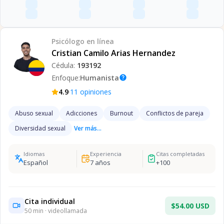
Psicólogo
en línea
Cristian Camilo Arias Hernandez
Cédula:
193192
Enfoque:
Humanista
help
·
4.9
11
opiniones
Abuso sexual
Adicciones
Burnout
Conflictos de pareja
Diversidad sexual
Ver más...
Idiomas
Experiencia
Citas completadas
Español
7
años
+
100
Cita individual
$54.00 USD
50
min · videollamada