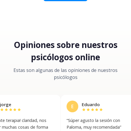
Opiniones sobre nuestros
psicólogos online
Estas son algunas de las opiniones de nuestros
psicólogos
Eduardo
E
star
star
star
star
star
star
a! claridad, nos
“
Súper agusto la sesión con
 cosas de forma
Paloma, muy recomendada
”