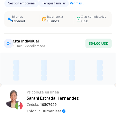
Gestión emocional
Terapia familiar
Ver más...
Idiomas
Experiencia
Citas completadas
Español
10
años
+
850
Cita individual
$54.00 USD
50
min · videollamada
Psicóloga
en línea
Sarahi Estrada Hernández
Cédula:
10507929
Enfoque:
Humanista
help