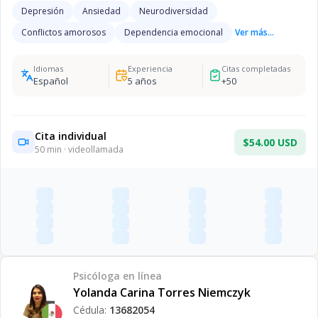
Depresión
Ansiedad
Neurodiversidad
Conflictos amorosos
Dependencia emocional
Ver más...
Idiomas
Experiencia
Citas completadas
Español
5
años
+
50
Cita individual
$54.00 USD
50
min · videollamada
Psicóloga
en línea
Yolanda Carina Torres Niemczyk
Cédula:
13682054