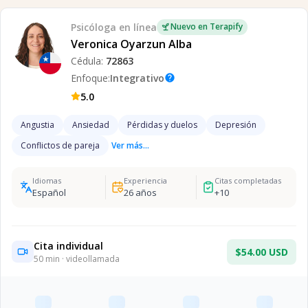
Psicóloga
en línea
Nuevo en Terapify
Veronica Oyarzun Alba
Cédula:
72863
Enfoque:
Integrativo
help
5.0
Angustia
Ansiedad
Pérdidas y duelos
Depresión
Conflictos de pareja
Ver más...
Idiomas
Experiencia
Citas completadas
Español
26
años
+
10
Cita individual
$54.00 USD
50
min · videollamada