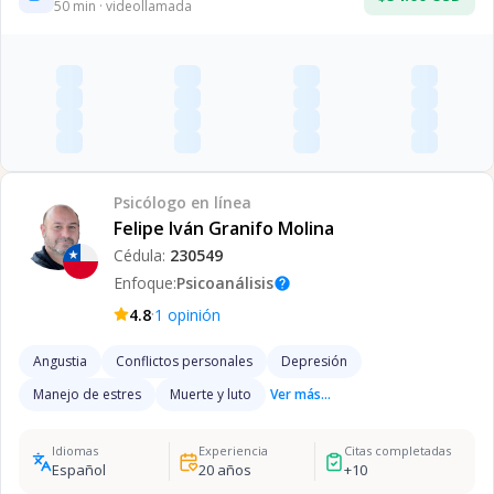
50
min · videollamada
Psicólogo
en línea
Felipe Iván Granifo Molina
Cédula:
230549
Enfoque:
Psicoanálisis
help
·
4.8
1
opinión
Angustia
Conflictos personales
Depresión
Manejo de estres
Muerte y luto
Ver más...
Idiomas
Experiencia
Citas completadas
Español
20
años
+
10