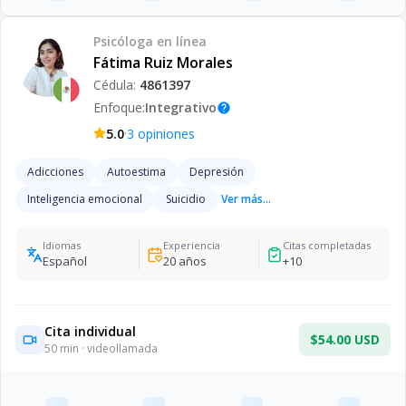
Psicóloga
en línea
Fátima Ruiz Morales
Cédula:
4861397
Enfoque:
Integrativo
help
·
5.0
3
opiniones
Adicciones
Autoestima
Depresión
Inteligencia emocional
Suicidio
Ver más...
Idiomas
Experiencia
Citas completadas
Español
20
años
+
10
Cita individual
$54.00 USD
50
min · videollamada