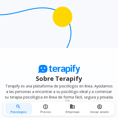
mejor se adapte a tus necesidades.
Sobre Terapify
Terapify es una plataforma de psicólogos en línea. Ayúdamos
a las personas a encontrar a su psicólogo ideal y a comenzar
su terapia psicológica en línea de forma fácil, segura y privada.
search
monetization_on
business
account_circle
Psicologos
Precios
Empresas
Iniciar sesión