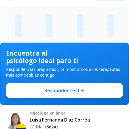
Encuentra al
psicólogo ideal para ti
Responde unas preguntas y te mostramos a los terapeutas
más compatibles contigo.
Responder test
Psicóloga
en línea
Luisa Fernanda Díaz Correa
Cédula:
156243