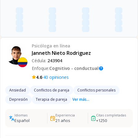
Psicóloga
en línea
Janneth Nieto Rodriguez
Cédula:
243904
Enfoque:
Cognitivo - conductual
help
·
4.6
40
opiniones
Ansiedad
Conflictos de pareja
Conflictos personales
Depresión
Terapia de pareja
Ver más...
Idiomas
Experiencia
Citas completadas
Español
21
años
+
1250