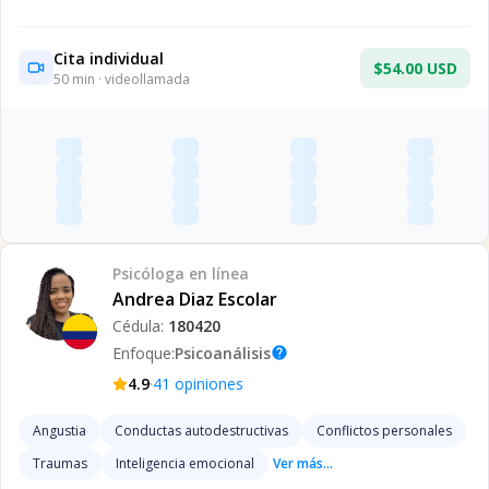
Cita individual
$54.00 USD
50
min · videollamada
Psicóloga
en línea
Andrea Diaz Escolar
Cédula:
180420
Enfoque:
Psicoanálisis
help
·
4.9
41
opiniones
Angustia
Conductas autodestructivas
Conflictos personales
Traumas
Inteligencia emocional
Ver más...