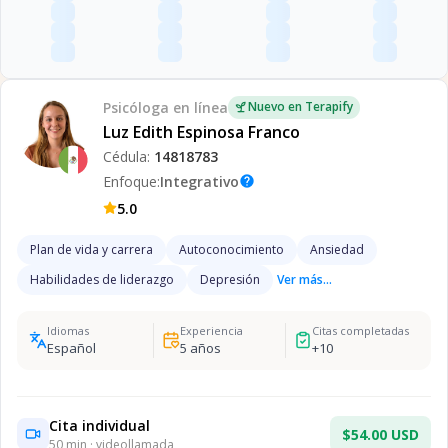
Psicóloga
en línea
Nuevo en Terapify
Luz Edith Espinosa Franco
Cédula:
14818783
Enfoque:
Integrativo
help
5.0
Plan de vida y carrera
Autoconocimiento
Ansiedad
Habilidades de liderazgo
Depresión
Ver más...
Idiomas
Experiencia
Citas completadas
Español
5
años
+
10
Cita individual
$54.00 USD
50
min · videollamada