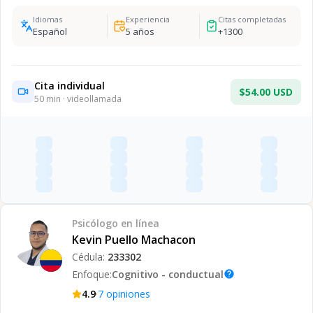
Idiomas
Experiencia
Citas completadas
Español
5
años
+
1300
Cita individual
$54.00 USD
50
min · videollamada
Psicólogo
en línea
Kevin Puello Machacon
Cédula:
233302
Enfoque:
Cognitivo - conductual
help
·
4.9
7
opiniones