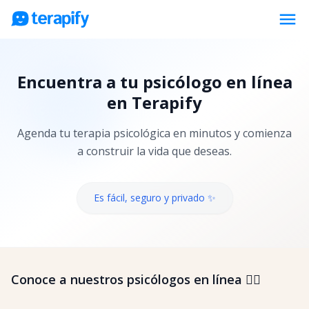
menu
Psicólogos en línea
Encuentra a tu psicólogo en línea
Precios
en Terapify
Opiniones
Agenda tu terapia psicológica en minutos y comienza
Empresas
a construir la vida que deseas.
Preguntas frecuentes
Blog
Es fácil, seguro y privado ✨
Trabaja con nosotros
Conoce a nuestros psicólogos en línea 👇🏼