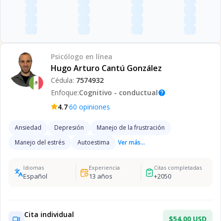
Psicólogo
en línea
Hugo Arturo Cantú González
Cédula:
7574932
Enfoque:
Cognitivo - conductual
help
·
4.7
60
opiniones
Ansiedad
Depresión
Manejo de la frustración
Manejo del estrés
Autoestima
Ver más...
Idiomas
Experiencia
Citas completadas
Español
13
años
+
2050
Cita individual
$54.00 USD