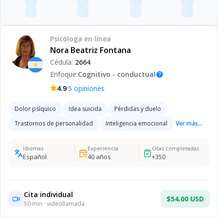
Psicóloga
en línea
Nora Beatriz Fontana
Cédula:
2664
Enfoque:
Cognitivo - conductual
help
·
4.9
5
opiniones
Dolor psíquico
Idea suicida
Pérdidas y duelo
Trastornos de personalidad
Inteligencia emocional
Ver más...
Idiomas
Experiencia
Citas completadas
Español
40
años
+
350
Cita individual
$54.00 USD
50
min · videollamada