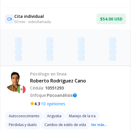
Cita individual
$54.00 USD
50
min · videollamada
Psicólogo
en línea
Roberto Rodríguez Cano
Cédula:
10551293
Enfoque:
Psicoanálisis
help
·
4.3
10
opiniones
Autoconocimiento
Angustia
Manejo de la ira
Pérdidas y duelo
Cambio de estilo de vida
Ver más...