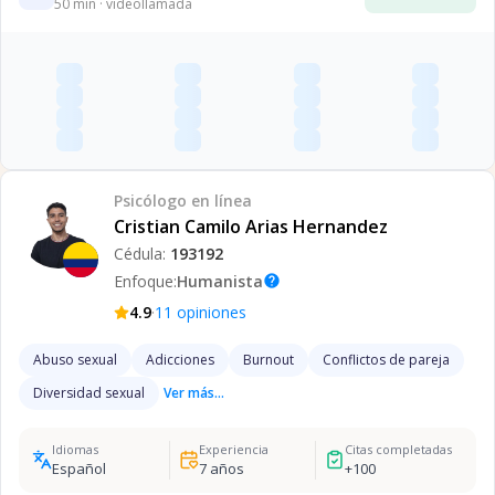
50
min · videollamada
Psicólogo
en línea
Cristian Camilo Arias Hernandez
Cédula:
193192
Enfoque:
Humanista
help
·
4.9
11
opiniones
Abuso sexual
Adicciones
Burnout
Conflictos de pareja
Diversidad sexual
Ver más...
Idiomas
Experiencia
Citas completadas
Español
7
años
+
100