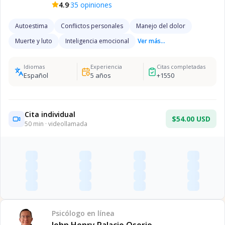
·
4.9
35
opiniones
Autoestima
Conflictos personales
Manejo del dolor
Muerte y luto
Inteligencia emocional
Ver más...
Idiomas
Experiencia
Citas completadas
Español
5
años
+
1550
Cita individual
$54.00 USD
50
min · videollamada
Psicólogo
en línea