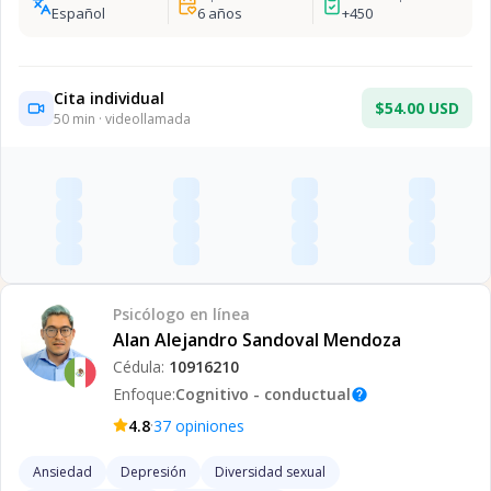
Español
6
años
+
450
Cita individual
$54.00 USD
50
min · videollamada
Psicólogo
en línea
Alan Alejandro Sandoval Mendoza
Cédula:
10916210
Enfoque:
Cognitivo - conductual
help
·
4.8
37
opiniones
Ansiedad
Depresión
Diversidad sexual