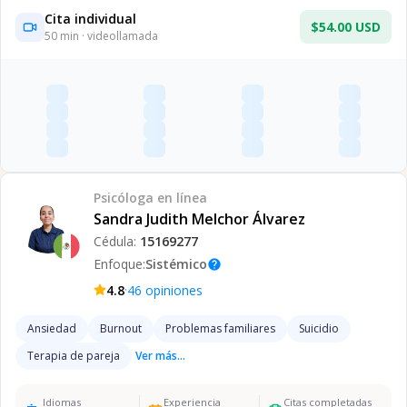
Cita individual
$54.00 USD
50
min · videollamada
Psicóloga
en línea
Sandra Judith Melchor Álvarez
Cédula:
15169277
Enfoque:
Sistémico
help
·
4.8
46
opiniones
Ansiedad
Burnout
Problemas familiares
Suicidio
Terapia de pareja
Ver más...
Idiomas
Experiencia
Citas completadas