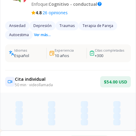
Enfoque:
Cognitivo - conductual
help
·
4.8
26
opiniones
Ansiedad
Depresión
Traumas
Terapia de Pareja
Autoestima
Ver más...
Idiomas
Experiencia
Citas completadas
Español
10
años
+
300
Cita individual
$54.00 USD
50
min · videollamada