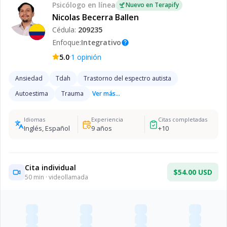
Psicólogo
en línea
Nuevo en Terapify
Nicolas Becerra Ballen
Cédula:
209235
Enfoque:
Integrativo
help
·
5.0
1
opinión
Ansiedad
Tdah
Trastorno del espectro autista
Autoestima
Trauma
Ver más...
Idiomas
Experiencia
Citas completadas
Inglés, Español
9
años
+
10
Cita individual
$54.00 USD
50
min · videollamada