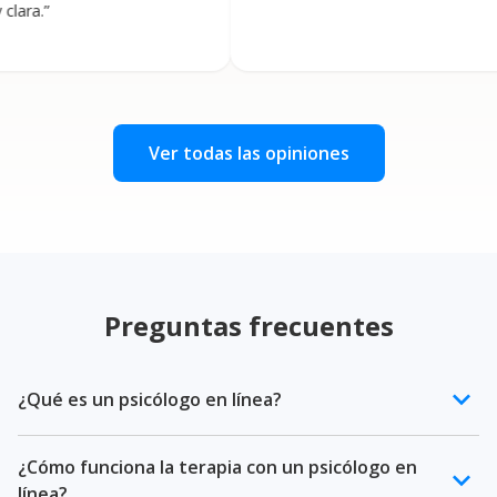
Ver todas las opiniones
Preguntas frecuentes
keyboard_arrow_down
¿Qué es un psicólogo en línea?
Un psicólogo en línea es un profesional de la salud
¿Cómo funciona la terapia con un psicólogo en
mental certificado que ofrece terapia psicológica a
keyboard_arrow_down
línea?