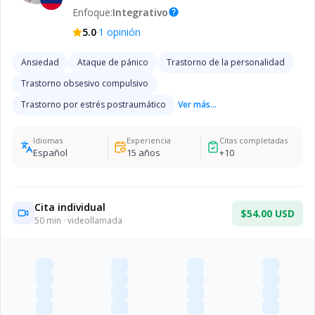
Enfoque:
Integrativo
help
·
5.0
1
opinión
Ansiedad
Ataque de pánico
Trastorno de la personalidad
Trastorno obsesivo compulsivo
Trastorno por estrés postraumático
Ver más...
Idiomas
Experiencia
Citas completadas
Español
15
años
+
10
Cita individual
$54.00 USD
50
min · videollamada