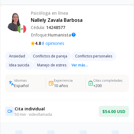
Psicóloga
en línea
Nallely Zavala Barbosa
Cédula:
14248577
Enfoque:
Humanista
help
·
4.8
8
opiniones
Ansiedad
Conflictos de pareja
Conflictos personales
Idea suicida
Manejo de estres
Ver más...
Idiomas
Experiencia
Citas completadas
Español
10
años
+
200
Cita individual
$54.00 USD
50
min · videollamada