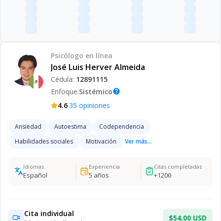
Psicólogo
en línea
José Luis Herver Almeida
Cédula:
12891115
Enfoque:
Sistémico
help
·
4.6
35
opiniones
Ansiedad
Autoestima
Codependencia
Habilidades sociales
Motivación
Ver más...
Idiomas
Experiencia
Citas completadas
Español
5
años
+
1200
Cita individual
$54.00 USD