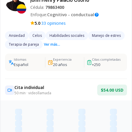
John Henry Palacio Osorio
Cédula:
79863400
Enfoque:
Cognitivo - conductual
help
·
5.0
33
opiniones
Ansiedad
Celos
Habilidades sociales
Manejo de estres
Terapia de pareja
Ver más...
Idiomas
Experiencia
Citas completadas
Español
20
años
+
250
Cita individual
$54.00 USD
50
min · videollamada