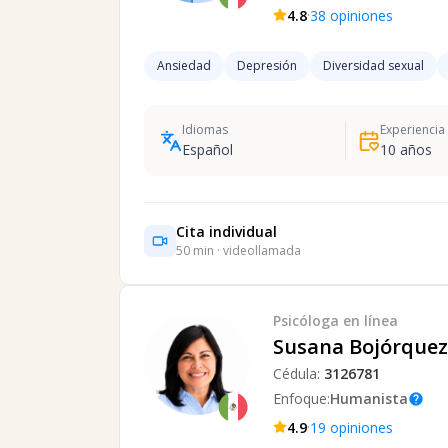
·
4.8
38
opiniones
Ansiedad
Depresión
Diversidad sexual
Idiomas
Experiencia
Español
10
años
Cita individual
50
min · videollamada
Psicóloga
en línea
Susana Bojórquez 
Cédula:
3126781
Enfoque:
Humanista
help
·
4.9
19
opiniones