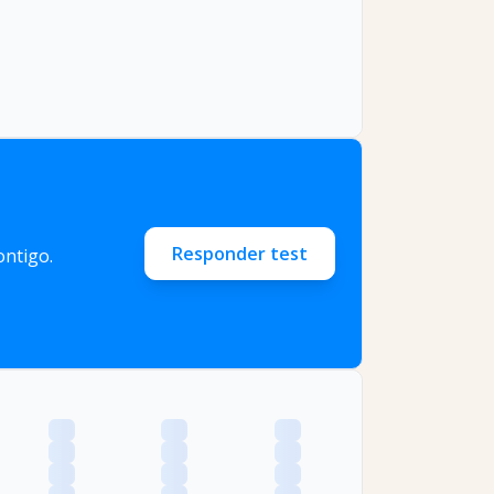
Responder test
ntigo.