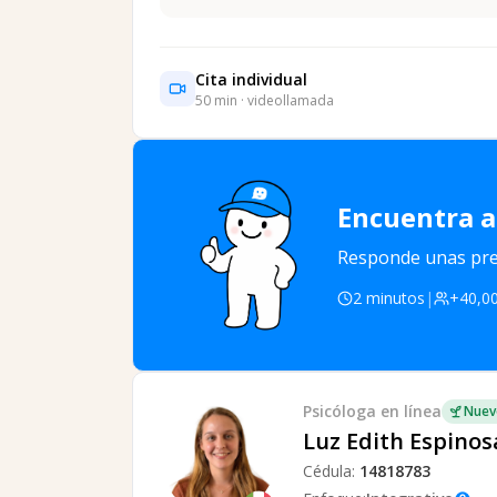
Cita individual
50
min · videollamada
Encuentra a
Responde unas preg
2 minutos
|
+40,00
Psicóloga
en línea
Nuev
Luz Edith Espinos
Cédula:
14818783