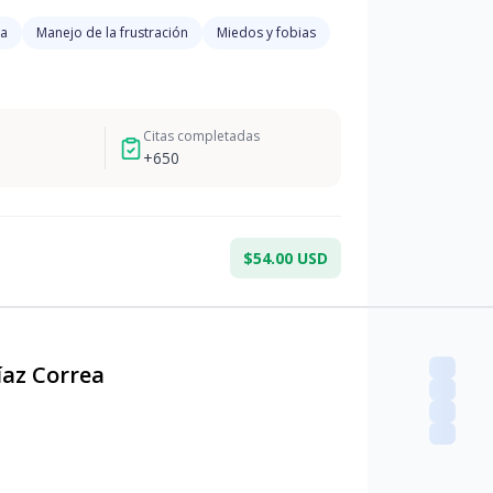
ra
Manejo de la frustración
Miedos y fobias
Citas completadas
+
650
$54.00 USD
íaz Correa