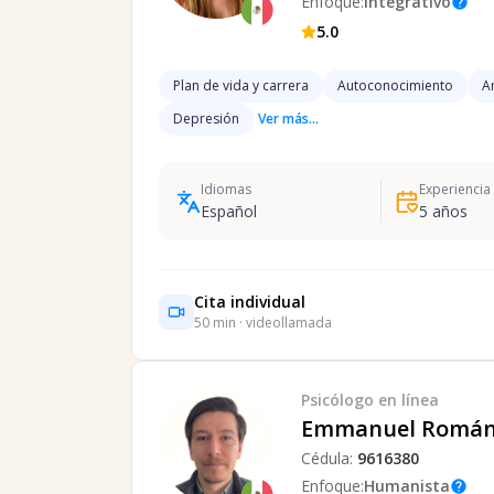
Enfoque:
Integrativo
help
5.0
Plan de vida y carrera
Autoconocimiento
A
Depresión
Ver más...
Idiomas
Experiencia
Español
5
años
Cita individual
50
min · videollamada
Psicólogo
en línea
Emmanuel Román
Cédula:
9616380
Enfoque:
Humanista
help