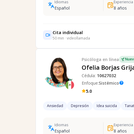
Idiomas
Experiencia
Español
8
años
Cita individual
50
min · videollamada
Psicóloga
en línea
Nuev
Ofelia Borjas Grij
Cédula:
10627032
Enfoque:
Sistémico
help
5.0
Ansiedad
Depresión
Idea suicida
Tanat
Idiomas
Experiencia
Español
8
años