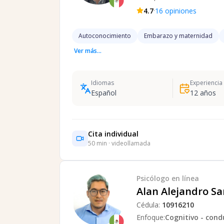
·
4.7
16
opiniones
Autoconocimiento
Embarazo y maternidad
Ver más...
Idiomas
Experiencia
Español
12
años
Cita individual
50
min · videollamada
Psicólogo
en línea
Alan Alejandro S
Cédula:
10916210
Enfoque:
Cognitivo - cond