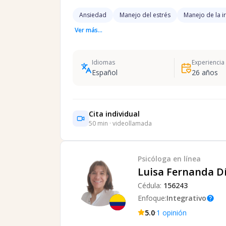
Ansiedad
Manejo del estrés
Manejo de la i
Ver más...
Idiomas
Experiencia
Español
26
años
Cita individual
50
min · videollamada
Psicóloga
en línea
Luisa Fernanda D
Cédula:
156243
Enfoque:
Integrativo
help
·
5.0
1
opinión