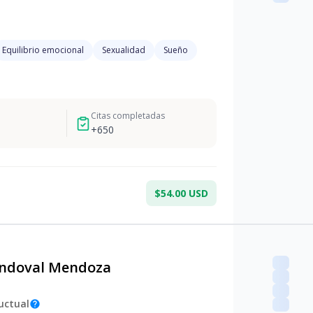
Equilibrio emocional
Sexualidad
Sueño
Citas completadas
+
650
$54.00 USD
andoval Mendoza
uctual
help