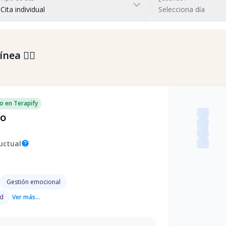
Cita individual
Selecciona día
nea 👇🏼
o en Terapify
do
uctual
help
Gestión emocional
ad
Ver más...