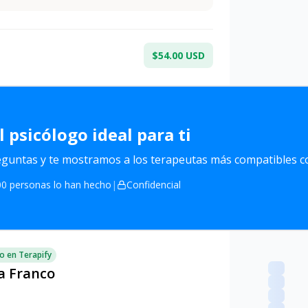
$54.00 USD
l
psicólogo ideal para ti
untas y te mostramos a los terapeutas más compatibles co
0 personas lo han hecho
|
Confidencial
o en Terapify
a Franco