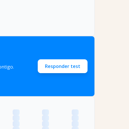
Responder test
ntigo.