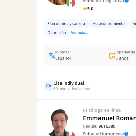
Enfoque:
Integrativo
help
5.0
Plan de vida y carrera
Autoconocimiento
A
Depresión
Ver más...
Idiomas
Experiencia
Español
5
años
Cita individual
50
min · videollamada
Psicólogo
en línea
Emmanuel Román
Cédula:
9616380
Enfoque:
Humanista
help