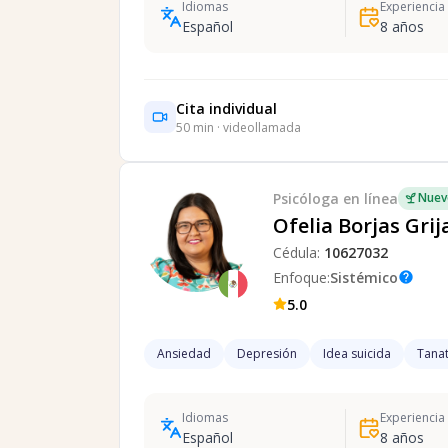
Idiomas
Experiencia
Español
8
años
Cita individual
50
min · videollamada
Psicóloga
en línea
Nuev
Ofelia Borjas Grij
Cédula:
10627032
Enfoque:
Sistémico
help
5.0
Ansiedad
Depresión
Idea suicida
Tanat
Idiomas
Experiencia
Español
8
años