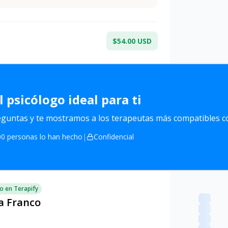
$54.00 USD
l
psicólogo ideal para ti
untas y te mostramos a los terapeutas más compatibles co
0 personas lo han hecho
|
Confidencial
o en Terapify
a Franco