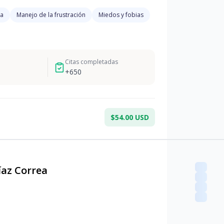
ra
Manejo de la frustración
Miedos y fobias
Citas completadas
+
650
$54.00 USD
íaz Correa