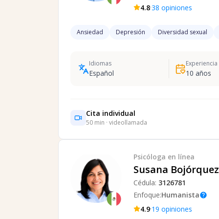
·
4.8
38
opiniones
Ansiedad
Depresión
Diversidad sexual
Idiomas
Experiencia
Español
10
años
Cita individual
50
min · videollamada
Psicóloga
en línea
Susana Bojórquez 
Cédula:
3126781
Enfoque:
Humanista
help
·
4.9
19
opiniones