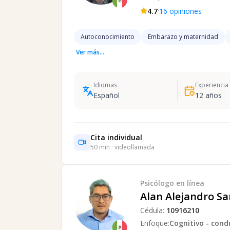
·
4.7
16
opiniones
Autoconocimiento
Embarazo y maternidad
Ver más...
Idiomas
Experiencia
Español
12
años
Cita individual
50
min · videollamada
Psicólogo
en línea
Alan Alejandro S
Cédula:
10916210
Enfoque:
Cognitivo - cond