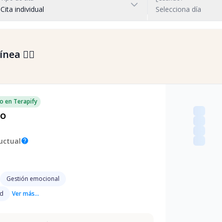
Cita individual
Selecciona día
nea 👇🏼
o en Terapify
do
uctual
help
Gestión emocional
ad
Ver más...