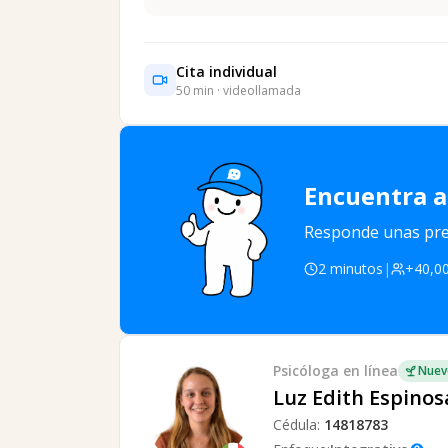
Cita individual
50
min · videollamada
Encuentra a
Responde unas preg
2 minutos
|
+40,00
Psicóloga
en línea
Nuev
Luz Edith Espinos
Cédula:
14818783