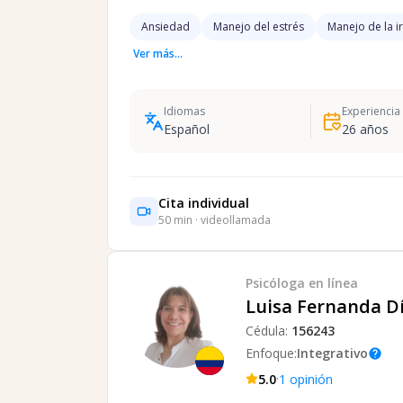
Ansiedad
Manejo del estrés
Manejo de la i
Ver más...
Idiomas
Experiencia
Español
26
años
Cita individual
50
min · videollamada
Psicóloga
en línea
Luisa Fernanda D
Cédula:
156243
Enfoque:
Integrativo
help
·
5.0
1
opinión