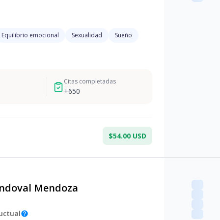
Equilibrio emocional
Sexualidad
Sueño
Citas completadas
+
650
$54.00 USD
andoval Mendoza
uctual
help