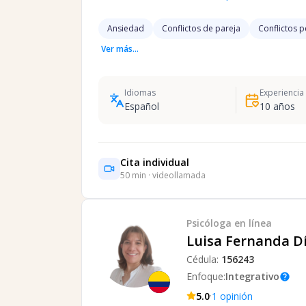
Ansiedad
Conflictos de pareja
Conflictos 
Ver más...
Idiomas
Experiencia
Español
10
años
Cita individual
50
min · videollamada
Psicóloga
en línea
Luisa Fernanda D
Cédula:
156243
Enfoque:
Integrativo
help
·
5.0
1
opinión