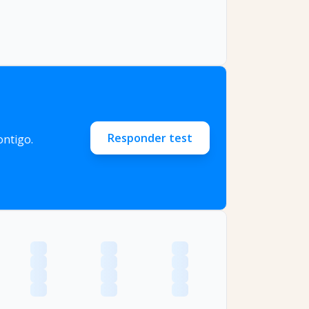
Responder test
ntigo.