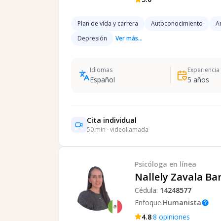
Plan de vida y carrera
Autoconocimiento
A
Depresión
Ver más...
Idiomas
Experiencia
Español
5
años
Cita individual
50
min · videollamada
Psicóloga
en línea
Nallely Zavala Ba
Cédula:
14248577
Enfoque:
Humanista
help
·
4.8
8
opiniones