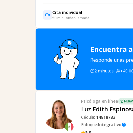
Cita individual
50
min · videollamada
Encuentra a
Responde unas preg
2 minutos
|
+40,00
Psicóloga
en línea
Nuev
Luz Edith Espinos
Cédula:
14818783
Enfoque:
Integrativo
help
5.0