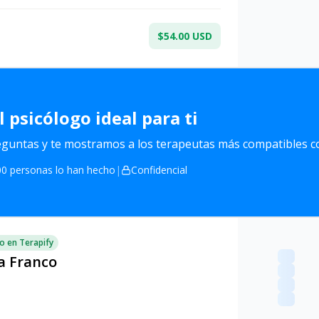
$54.00 USD
l
psicólogo ideal para ti
untas y te mostramos a los terapeutas más compatibles co
0 personas lo han hecho
|
Confidencial
o en Terapify
a Franco