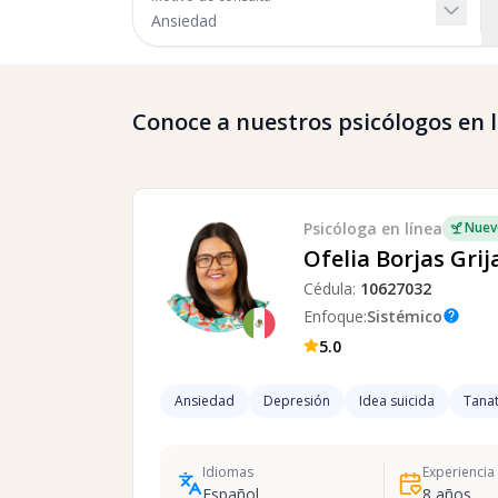
Conoce a nuestros psicólogos en lí
Psicóloga
en línea
Nuev
Ofelia Borjas Grij
Cédula:
10627032
Enfoque:
Sistémico
help
5.0
Ansiedad
Depresión
Idea suicida
Tanat
Idiomas
Experiencia
Español
8
años