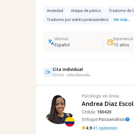
Ansiedad
Ataque de pánico
Trastorno de l
Trastorno por estrés postraumático
Ver más...
Idiomas
Experiencia
Español
15
años
Cita individual
50
min · videollamada
Psicóloga
en línea
Andrea Diaz Escol
Cédula:
180420
Enfoque:
Psicoanálisis
help
·
4.9
41
opiniones