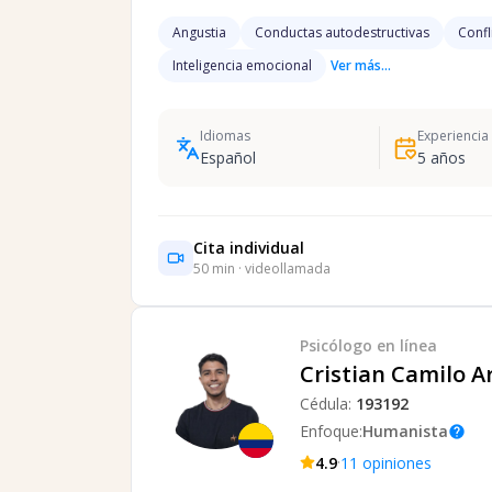
Angustia
Conductas autodestructivas
Confl
Inteligencia emocional
Ver más...
Idiomas
Experiencia
Español
5
años
Cita individual
50
min · videollamada
Psicólogo
en línea
Cristian Camilo A
Cédula:
193192
Enfoque:
Humanista
help
·
4.9
11
opiniones