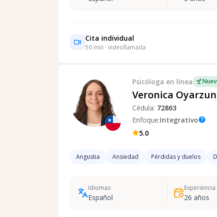
Cita individual
50
min · videollamada
Psicóloga
en línea
Nuev
Veronica Oyarzun
Cédula:
72863
Enfoque:
Integrativo
help
5.0
Angustia
Ansiedad
Pérdidas y duelos
D
Idiomas
Experiencia
Español
26
años