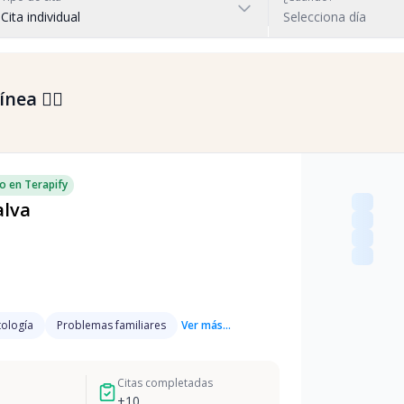
Cita individual
Selecciona día
nea 👇🏼
o en Terapify
alva
ología
Problemas familiares
Ver más...
Citas completadas
+
10