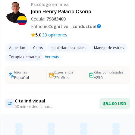
Psicólogo
en línea
John Henry Palacio Osorio
Cédula:
79863400
Enfoque:
Cognitivo - conductual
help
·
5.0
33
opiniones
Ansiedad
Celos
Habilidades sociales
Manejo de estres
Terapia de pareja
Ver más...
Idiomas
Experiencia
Citas completadas
Español
20
años
+
250
Cita individual
$54.00 USD
50
min · videollamada