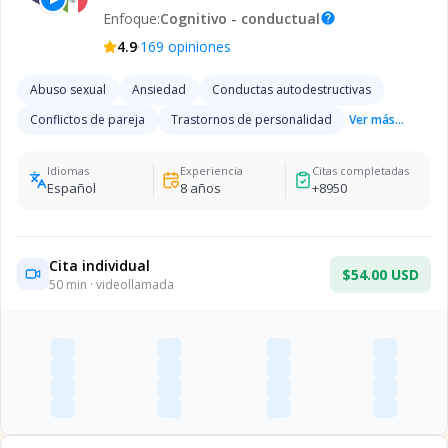
Enfoque:
Cognitivo - conductual
help
·
4.9
169
opiniones
Abuso sexual
Ansiedad
Conductas autodestructivas
Conflictos de pareja
Trastornos de personalidad
Ver más...
Idiomas
Experiencia
Citas completadas
Español
8
años
+
8950
Cita individual
$54.00 USD
50
min · videollamada