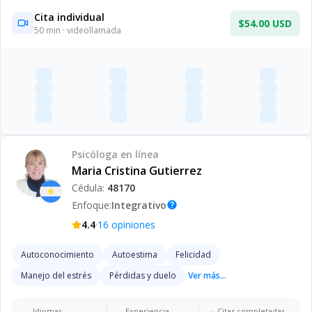
Cita individual
$54.00 USD
50
min · videollamada
Psicóloga
en línea
Maria Cristina Gutierrez
Cédula:
48170
Enfoque:
Integrativo
help
·
4.4
16
opiniones
Autoconocimiento
Autoestima
Felicidad
Manejo del estrés
Pérdidas y duelo
Ver más...
Idiomas
Experiencia
Citas completadas