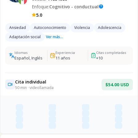
Enfoque:
Cognitivo - conductual
help
5.0
Ansiedad
Autoconocimiento
Violencia
Adolescencia
Adaptación social
Ver más...
Idiomas
Experiencia
Citas completadas
Español, Inglés
11
años
+
10
Cita individual
$54.00 USD
50
min · videollamada