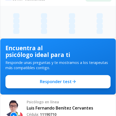
Encuentra al
psicólogo ideal para ti
Responde unas preguntas y te mostramos a los terapeutas
más compatibles contigo.
Responder test
Psicólogo
en línea
Luis Fernando Benítez Cervantes
Cédula:
11190710
▶