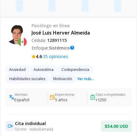
Psicólogo
en línea
José Luis Herver Almeida
Cédula:
12891115
Enfoque:
Sistémico
help
·
4.6
35
opiniones
Ansiedad
Autoestima
Codependencia
Habilidades sociales
Motivación
Ver más...
Idiomas
Experiencia
Citas completadas
Español
5
años
+
1250
Cita individual
$54.00 USD
50
min · videollamada