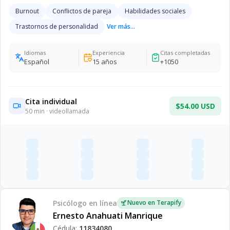
Burnout
Conflictos de pareja
Habilidades sociales
Trastornos de personalidad
Ver más...
Idiomas
Experiencia
Citas completadas
Español
15
años
+
1050
Cita individual
$54.00 USD
50
min · videollamada
Psicólogo
en línea
Nuevo en Terapify
Ernesto Anahuati Manrique
Cédula:
11834080