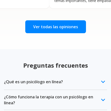
temas importantes, tiene empatía,
es muy agradable y respetuosa.
Profesional!! Muchísimas gracias.
”
Ver todas las opiniones
Preguntas frecuentes
keyboard_arrow_down
¿Qué es un psicólogo en línea?
Un psicólogo en línea es un profesional de la salud
¿Cómo funciona la terapia con un psicólogo en
mental certificado que ofrece terapia psicológica a
keyboard_arrow_down
línea?
través de videollamada. En Terapify, todos nuestros
psicólogos en línea cuentan con cédula profesional,