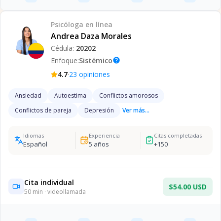
Psicóloga
en línea
Andrea Daza Morales
Cédula:
20202
Enfoque:
Sistémico
help
·
4.7
23
opiniones
Ansiedad
Autoestima
Conflictos amorosos
Conflictos de pareja
Depresión
Ver más...
Idiomas
Experiencia
Citas completadas
Español
5
años
+
150
Cita individual
$54.00 USD
50
min · videollamada