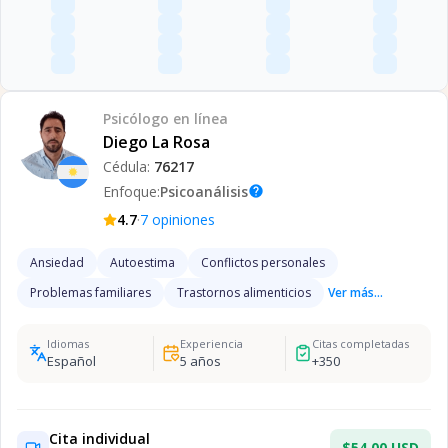
Psicólogo
en línea
Diego La Rosa
Cédula:
76217
Enfoque:
Psicoanálisis
help
·
4.7
7
opiniones
Ansiedad
Autoestima
Conflictos personales
Problemas familiares
Trastornos alimenticios
Ver más...
Idiomas
Experiencia
Citas completadas
Español
5
años
+
350
Cita individual
$54.00 USD