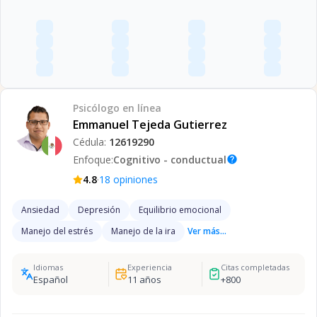
Psicólogo
en línea
Emmanuel Tejeda Gutierrez
Cédula:
12619290
Enfoque:
Cognitivo - conductual
help
·
4.8
18
opiniones
Ansiedad
Depresión
Equilibrio emocional
Manejo del estrés
Manejo de la ira
Ver más...
Idiomas
Experiencia
Citas completadas
Español
11
años
+
800