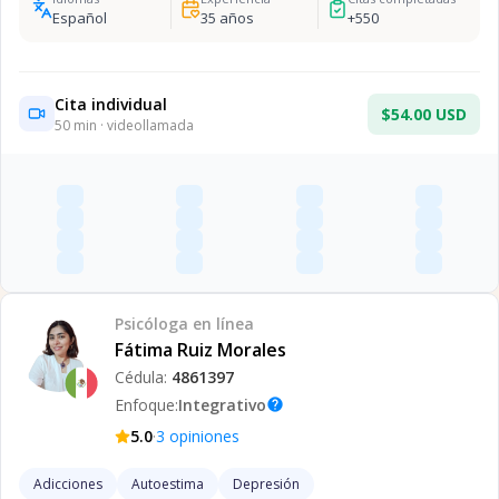
Español
35
años
+
550
Cita individual
$54.00 USD
50
min · videollamada
Psicóloga
en línea
Fátima Ruiz Morales
Cédula:
4861397
Enfoque:
Integrativo
help
·
5.0
3
opiniones
Adicciones
Autoestima
Depresión