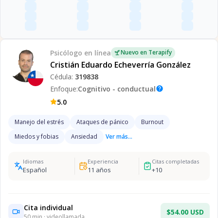
Psicólogo
en línea
Nuevo en Terapify
Cristián Eduardo Echeverría González
Cédula:
319838
Enfoque:
Cognitivo - conductual
help
5.0
Manejo del estrés
Ataques de pánico
Burnout
Miedos y fobias
Ansiedad
Ver más...
Idiomas
Experiencia
Citas completadas
Español
11
años
+
10
Cita individual
$54.00 USD
50
min · videollamada