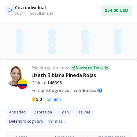
Cita individual
$54.00 USD
50
min · videollamada
Psicóloga
en línea
Nuevo en Terapify
Lizeth Bibiana Pineda Rojas
Cédula:
146395
Enfoque:
Cognitivo - conductual
help
·
5.0
1
opinión
Ansiedad
Depresión
Tdah
Trauma
Deterioro cognitivo
Ver más...
Idiomas
Experiencia
Citas completadas