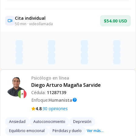
Cita individual
$54.00 USD
50
min · videollamada
Psicólogo
en línea
Diego Arturo Magaña Sarvide
Cédula:
11287139
Enfoque:
Humanista
help
·
4.8
30
opiniones
Ansiedad
Autoconocimiento
Depresión
Equilibrio emocional
Pérdidas y duelo
Ver más...