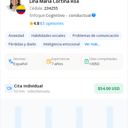
Lina María Cortina Roa
Cédula:
234255
Enfoque:
Cognitivo - conductual
help
·
4.8
83
opiniones
Ansiedad
Habilidades sociales
Problemas de comunicación
Pérdidas y duelo
Inteligencia emocional
Ver más...
Idiomas
Experiencia
Citas completadas
Español
7
años
+
3050
Cita individual
$54.00 USD
50
min · videollamada