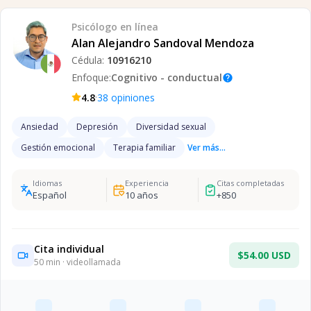
Psicólogo
en línea
Alan Alejandro Sandoval Mendoza
Cédula:
10916210
Enfoque:
Cognitivo - conductual
help
·
4.8
38
opiniones
Ansiedad
Depresión
Diversidad sexual
Gestión emocional
Terapia familiar
Ver más...
Idiomas
Experiencia
Citas completadas
Español
10
años
+
850
Cita individual
$54.00 USD
50
min · videollamada