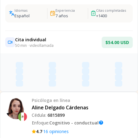
Idiomas
Experiencia
Citas completadas
Español
7
años
+
1400
Cita individual
$54.00 USD
50
min · videollamada
Psicóloga
en línea
Aline Delgado Cárdenas
Cédula:
6815899
Enfoque:
Cognitivo - conductual
help
·
4.7
16
opiniones