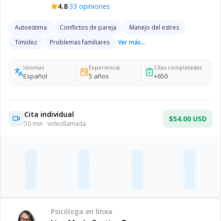
·
4.8
33
opiniones
Autoestima
Conflictos de pareja
Manejo del estres
Timidez
Problemas familiares
Ver más...
Idiomas
Experiencia
Citas completadas
Español
5
años
+
650
Cita individual
$54.00 USD
50
min · videollamada
Psicóloga
en línea