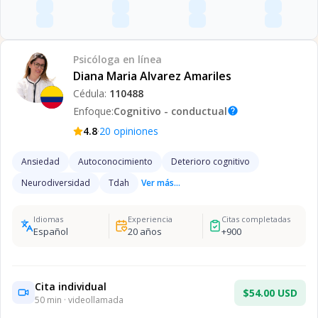
Psicóloga
en línea
Diana Maria Alvarez Amariles
Cédula:
110488
Enfoque:
Cognitivo - conductual
help
·
4.8
20
opiniones
Ansiedad
Autoconocimiento
Deterioro cognitivo
Neurodiversidad
Tdah
Ver más...
Idiomas
Experiencia
Citas completadas
Español
20
años
+
900
Cita individual
$54.00 USD
50
min · videollamada