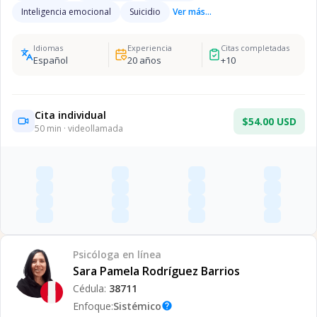
Inteligencia emocional
Suicidio
Ver más...
Idiomas
Experiencia
Citas completadas
Español
20
años
+
10
Cita individual
$54.00 USD
50
min · videollamada
Psicóloga
en línea
Sara Pamela Rodríguez Barrios
Cédula:
38711
Enfoque:
Sistémico
help