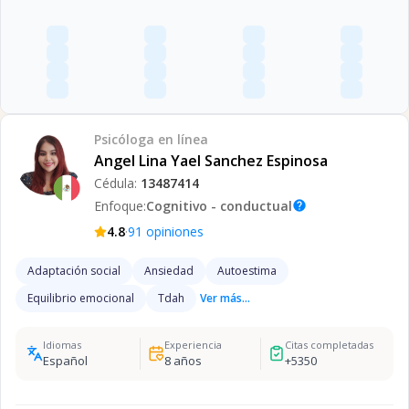
Psicóloga
en línea
Angel Lina Yael Sanchez Espinosa
Cédula:
13487414
Enfoque:
Cognitivo - conductual
help
·
4.8
91
opiniones
Adaptación social
Ansiedad
Autoestima
Equilibrio emocional
Tdah
Ver más...
Idiomas
Experiencia
Citas completadas
Español
8
años
+
5350