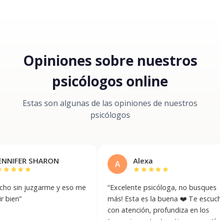
Opiniones sobre nuestros
psicólogos online
Estas son algunas de las opiniones de nuestros
psicólogos
 SHARON
Alexa
A
r
star
star
star
star
star
uzgarme y eso me
“
Excelente psicóloga, no busques
“
más! Esta es la buena ❤️ Te escucha
e
con atención, profundiza en los
a