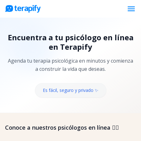
menu
Psicólogos en línea
Encuentra a tu psicólogo en línea
Precios
en Terapify
Opiniones
Agenda tu terapia psicológica en minutos y comienza
Empresas
a construir la vida que deseas.
Preguntas frecuentes
Blog
Es fácil, seguro y privado ✨
Trabaja con nosotros
Conoce a nuestros psicólogos en línea 👇🏼