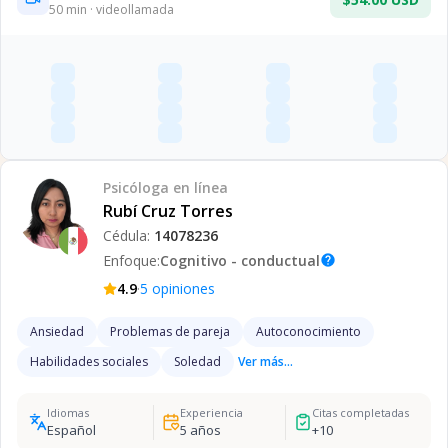
50
min · videollamada
Psicóloga
en línea
Rubí Cruz Torres
Cédula:
14078236
Enfoque:
Cognitivo - conductual
help
·
4.9
5
opiniones
Ansiedad
Problemas de pareja
Autoconocimiento
Habilidades sociales
Soledad
Ver más...
Idiomas
Experiencia
Citas completadas
Español
5
años
+
10