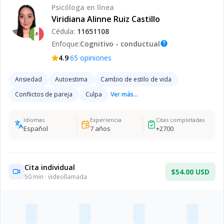
Psicóloga
en línea
Viridiana Alinne Ruiz Castillo
Cédula:
11651108
Enfoque:
Cognitivo - conductual
help
·
4.9
65
opiniones
Ansiedad
Autoestima
Cambio de estilo de vida
Conflictos de pareja
Culpa
Ver más...
Idiomas
Experiencia
Citas completadas
Español
7
años
+
2700
Cita individual
$54.00 USD
50
min · videollamada