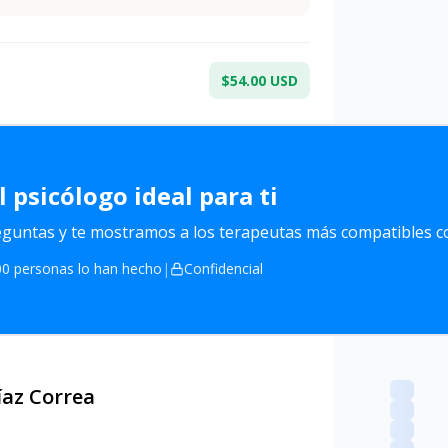
$54.00 USD
l
psicólogo ideal para ti
untas y te mostramos a los terapeutas más compatibles co
0 personas lo han hecho
|
Confidencial
íaz Correa