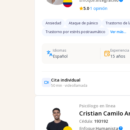
Enfoque:
Integrativo
help
·
5.0
1
opinión
Ansiedad
Ataque de pánico
Trastorno de l
Trastorno por estrés postraumático
Ver más...
Idiomas
Experiencia
Español
15
años
Cita individual
50
min · videollamada
Psicólogo
en línea
Cristian Camilo A
Cédula:
193192
Enfoque:
Humanista
help