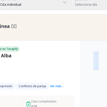
Cita individual
Selecciona día
nea 👇🏼
o en Terapify
 Alba
epresión
Conflictos de pareja
Ver más...
Citas completadas
+
10