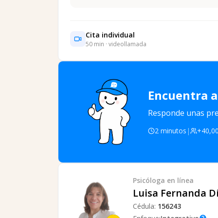
Cita individual
50
min · videollamada
Encuentra a
Responde unas preg
2 minutos
|
+40,00
Psicóloga
en línea
Luisa Fernanda D
Cédula:
156243