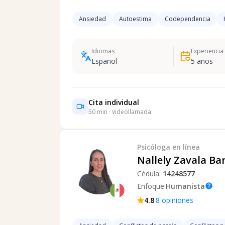
Ansiedad
Autoestima
Codependencia
Idiomas
Experiencia
Español
5
años
Cita individual
50
min · videollamada
Psicóloga
en línea
Nallely Zavala Ba
Cédula:
14248577
Enfoque:
Humanista
help
·
4.8
8
opiniones