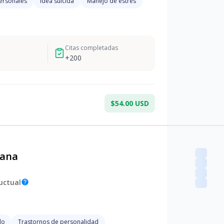
personales
Idea suicida
Manejo de estres
Citas completadas
+
200
$54.00 USD
tana
uctual
help
lo
Trastornos de personalidad