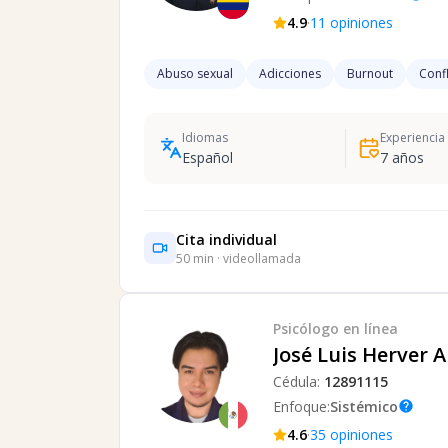
·
4.9
11
opiniones
Abuso sexual
Adicciones
Burnout
Confl
Idiomas
Experiencia
Español
7
años
Cita individual
50
min · videollamada
Psicólogo
en línea
José Luis Herver 
Cédula:
12891115
Enfoque:
Sistémico
help
·
4.6
35
opiniones