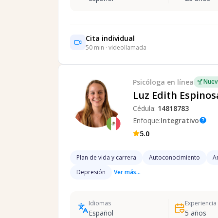
Cita individual
50
min · videollamada
Psicóloga
en línea
Nuev
Luz Edith Espinos
Cédula:
14818783
Enfoque:
Integrativo
help
5.0
Plan de vida y carrera
Autoconocimiento
A
Depresión
Ver más...
Idiomas
Experiencia
Español
5
años