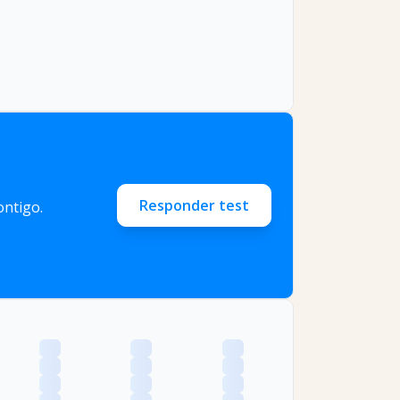
Responder test
ntigo.