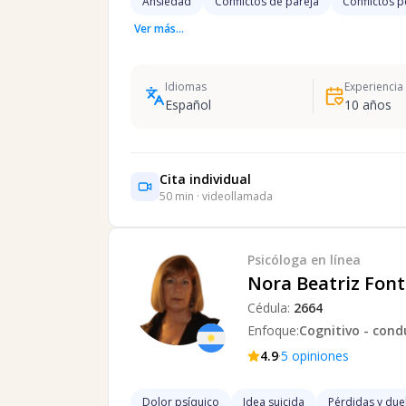
Ansiedad
Conflictos de pareja
Conflictos 
Ver más...
Idiomas
Experiencia
Español
10
años
Cita individual
50
min · videollamada
Psicóloga
en línea
Nora Beatriz Fon
Cédula:
2664
Enfoque:
Cognitivo - cond
·
4.9
5
opiniones
Dolor psíquico
Idea suicida
Pérdidas y due