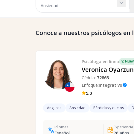
Conoce a nuestros psicólogos en lí
Psicóloga
en línea
Nuev
Veronica Oyarzun
Cédula:
72863
Enfoque:
Integrativo
help
5.0
Angustia
Ansiedad
Pérdidas y duelos
D
Idiomas
Experiencia
Español
26
años