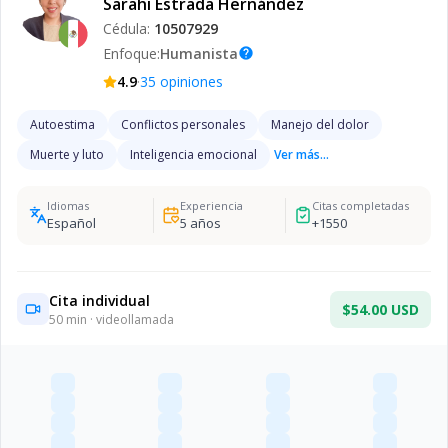
Sarahi Estrada Hernández
Cédula:
10507929
Enfoque:
Humanista
help
·
4.9
35
opiniones
Autoestima
Conflictos personales
Manejo del dolor
Muerte y luto
Inteligencia emocional
Ver más...
Idiomas
Experiencia
Citas completadas
Español
5
años
+
1550
Cita individual
$54.00 USD
50
min · videollamada