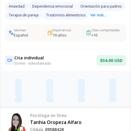
Ansiedad
Dependencia emocional
Orientación para padres
Terapia de pareja
Trastornos alimenticios
Ver más...
Idiomas
Experiencia
Citas completadas
Español
10
años
+
10
Cita individual
$54.00 USD
50
min · videollamada
Psicóloga
en línea
Tanhia Oropeza Alfaro
Cédula:
09588428