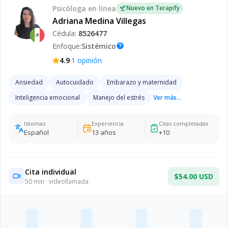
Psicóloga
en línea
Nuevo en Terapify
Adriana Medina Villegas
Cédula:
8526477
Enfoque:
Sistémico
help
·
4.9
1
opinión
Ansiedad
Autocuidado
Embarazo y maternidad
Inteligencia emocional
Manejo del estrés
Ver más...
Idiomas
Experiencia
Citas completadas
Español
13
años
+
10
Cita individual
$54.00 USD
50
min · videollamada