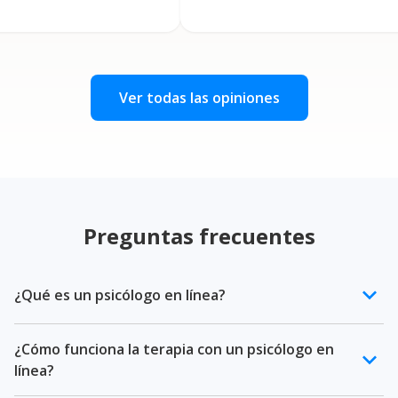
m
d
Ver todas las opiniones
Preguntas frecuentes
keyboard_arrow_down
¿Qué es un psicólogo en línea?
Un psicólogo en línea es un profesional de la salud
¿Cómo funciona la terapia con un psicólogo en
mental certificado que ofrece terapia psicológica a
keyboard_arrow_down
línea?
través de videollamada. En Terapify, todos nuestros
psicólogos en línea cuentan con cédula profesional,