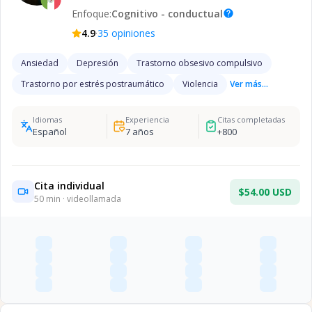
Enfoque:
Cognitivo - conductual
help
·
4.9
35
opiniones
Ansiedad
Depresión
Trastorno obsesivo compulsivo
Trastorno por estrés postraumático
Violencia
Ver más...
Idiomas
Experiencia
Citas completadas
Español
7
años
+
800
Cita individual
$54.00 USD
50
min · videollamada