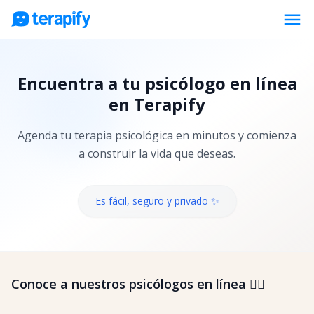
menu
Psicólogos en línea
Encuentra a tu psicólogo en línea
Precios
en Terapify
Opiniones
Agenda tu terapia psicológica en minutos y comienza
Empresas
a construir la vida que deseas.
Preguntas frecuentes
Blog
Es fácil, seguro y privado ✨
Trabaja con nosotros
Conoce a nuestros psicólogos en línea 👇🏼