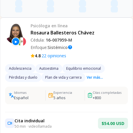
Psicóloga
en línea
Rosaura Ballesteros Chávez
Cédula:
16-007959-M
▶
Enfoque:
Sistémico
help
·
4.8
22
opiniones
Adolescencia
Autoestima
Equilibrio emocional
Pérdidas y duelo
Plan de vida y carrera
Ver más...
Idiomas
Experiencia
Citas completadas
Español
5
años
+
800
Cita individual
$54.00 USD
50
min · videollamada