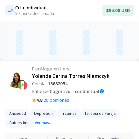
Cita individual
$54.00 USD
50
min · videollamada
Psicóloga
en línea
Yolanda Carina Torres Niemczyk
Cédula:
13682054
Enfoque:
Cognitivo - conductual
help
·
4.8
26
opiniones
Ansiedad
Depresión
Traumas
Terapia de Pareja
Autoestima
Ver más...
Idiomas
Experiencia
Citas completadas