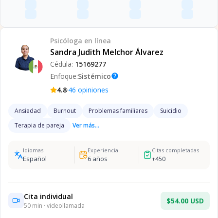
Psicóloga
en línea
Sandra Judith Melchor Álvarez
Cédula:
15169277
Enfoque:
Sistémico
help
·
4.8
46
opiniones
Ansiedad
Burnout
Problemas familiares
Suicidio
Terapia de pareja
Ver más...
Idiomas
Experiencia
Citas completadas
Español
6
años
+
450
Cita individual
$54.00 USD
50
min · videollamada