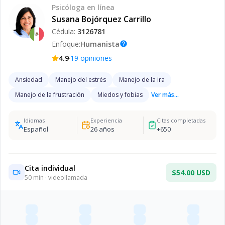
Psicóloga
en línea
Susana Bojórquez Carrillo
Cédula:
3126781
Enfoque:
Humanista
help
·
4.9
19
opiniones
Ansiedad
Manejo del estrés
Manejo de la ira
Manejo de la frustración
Miedos y fobias
Ver más...
Idiomas
Experiencia
Citas completadas
Español
26
años
+
650
Cita individual
$54.00 USD
50
min · videollamada