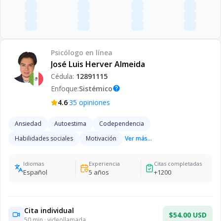
Psicólogo
en línea
José Luis Herver Almeida
Cédula:
12891115
Enfoque:
Sistémico
help
·
4.6
35
opiniones
Ansiedad
Autoestima
Codependencia
Habilidades sociales
Motivación
Ver más...
Idiomas
Experiencia
Citas completadas
Español
5
años
+
1200
Cita individual
$54.00 USD
50
min · videollamada