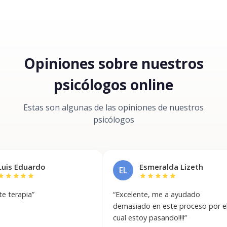
Opiniones sobre nuestros
psicólogos online
Estas son algunas de las opiniones de nuestros
psicólogos
ardo
Esmeralda Lizeth
EL
r
star
star
star
star
star
”
“
Excelente, me a ayudado
“
demasiado en este proceso por el
y
cual estoy pasando!!!!
”
c