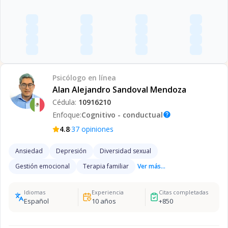
Psicólogo
en línea
Alan Alejandro Sandoval Mendoza
Cédula:
10916210
Enfoque:
Cognitivo - conductual
help
·
4.8
37
opiniones
Ansiedad
Depresión
Diversidad sexual
Gestión emocional
Terapia familiar
Ver más...
Idiomas
Experiencia
Citas completadas
Español
10
años
+
850