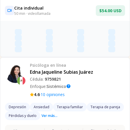
Cita individual
$54.00 USD
50
min · videollamada
Psicóloga
en línea
Edna Jaqueline Subias Juárez
Cédula:
9759821
Enfoque:
Sistémico
help
·
4.6
10
opiniones
Depresión
Ansiedad
Terapia familiar
Terapia de pareja
Pérdidas y duelo
Ver más...