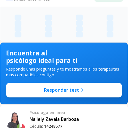
Encuentra al
psicólogo ideal para ti
Responde unas preguntas y te mostramos a los terapeutas
más compatibles contigo.
Responder test
Psicóloga
en línea
Nallely Zavala Barbosa
Cédula:
14248577