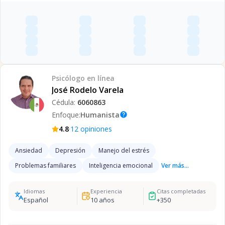
Psicólogo
en línea
José Rodelo Varela
Cédula:
6060863
Enfoque:
Humanista
help
·
4.8
12
opiniones
Ansiedad
Depresión
Manejo del estrés
Problemas familiares
Inteligencia emocional
Ver más...
Idiomas
Experiencia
Citas completadas
Español
10
años
+
350