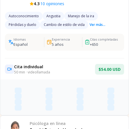
·
4.3
10
opiniones
Autoconocimiento
Angustia
Manejo de la ira
Pérdidas y duelo
Cambio de estilo de vida
Ver más...
Idiomas
Experiencia
Citas completadas
Español
5
años
+
650
Cita individual
$54.00 USD
50
min · videollamada
Psicóloga
en línea