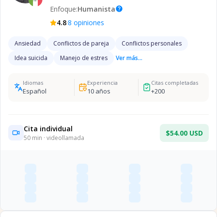
Enfoque:
Humanista
help
·
4.8
8
opiniones
Ansiedad
Conflictos de pareja
Conflictos personales
Idea suicida
Manejo de estres
Ver más...
Idiomas
Experiencia
Citas completadas
Español
10
años
+
200
Cita individual
$54.00 USD
50
min · videollamada