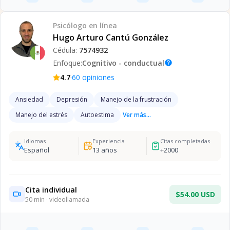
Psicólogo
en línea
Hugo Arturo Cantú González
Cédula:
7574932
Enfoque:
Cognitivo - conductual
help
·
4.7
60
opiniones
Ansiedad
Depresión
Manejo de la frustración
Manejo del estrés
Autoestima
Ver más...
Idiomas
Experiencia
Citas completadas
Español
13
años
+
2000
Cita individual
$54.00 USD
50
min · videollamada