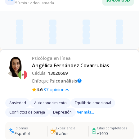
50
min · videollamada
Psicóloga
en línea
Angélica Fernández Covarrubias
Cédula:
13026669
Enfoque:
Psicoanálisis
help
·
4.6
37
opiniones
Ansiedad
Autoconocimiento
Equilibrio emocional
Conflictos de pareja
Depresión
Ver más...
Idiomas
Experiencia
Citas completadas
Español
6
años
+
1400