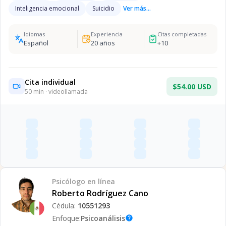
Inteligencia emocional
Suicidio
Ver más...
Idiomas
Experiencia
Citas completadas
Español
20
años
+
10
Cita individual
$54.00 USD
50
min · videollamada
Psicólogo
en línea
Roberto Rodríguez Cano
Cédula:
10551293
Enfoque:
Psicoanálisis
help