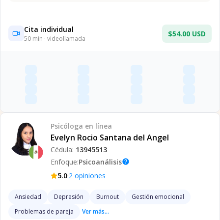
Cita individual
$54.00 USD
50
min · videollamada
Psicóloga
en línea
Evelyn Rocio Santana del Angel
Cédula:
13945513
Enfoque:
Psicoanálisis
help
·
5.0
2
opiniones
Ansiedad
Depresión
Burnout
Gestión emocional
Problemas de pareja
Ver más...