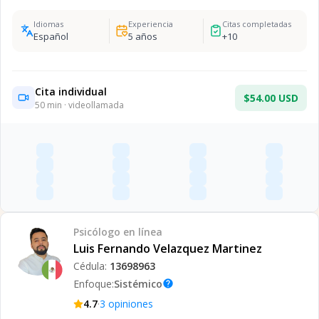
Idiomas
Experiencia
Citas completadas
Español
5
años
+
10
Cita individual
$54.00 USD
50
min · videollamada
Psicólogo
en línea
Luis Fernando Velazquez Martinez
Cédula:
13698963
Enfoque:
Sistémico
help
·
4.7
3
opiniones