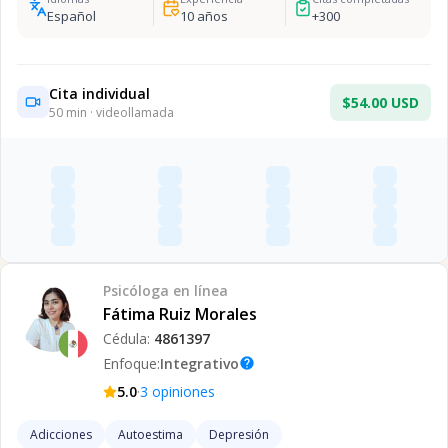
Español
10
años
+
300
Cita individual
$54.00 USD
50
min · videollamada
Psicóloga
en línea
Fátima Ruiz Morales
Cédula:
4861397
Enfoque:
Integrativo
help
·
5.0
3
opiniones
Adicciones
Autoestima
Depresión