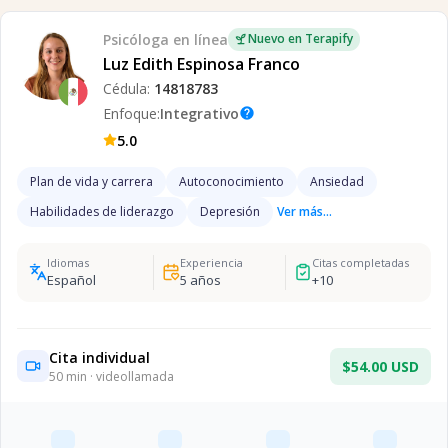
Psicóloga
en línea
Nuevo en Terapify
Luz Edith Espinosa Franco
Cédula:
14818783
Enfoque:
Integrativo
help
5.0
Plan de vida y carrera
Autoconocimiento
Ansiedad
Habilidades de liderazgo
Depresión
Ver más...
Idiomas
Experiencia
Citas completadas
Español
5
años
+
10
Cita individual
$54.00 USD
50
min · videollamada