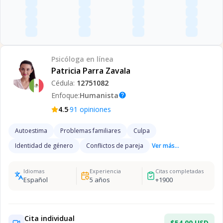
Psicóloga
en línea
Patricia Parra Zavala
Cédula:
12751082
Enfoque:
Humanista
help
·
4.5
91
opiniones
Autoestima
Problemas familiares
Culpa
Identidad de género
Conflictos de pareja
Ver más...
Idiomas
Experiencia
Citas completadas
Español
5
años
+
1900
Cita individual
$54.00 USD