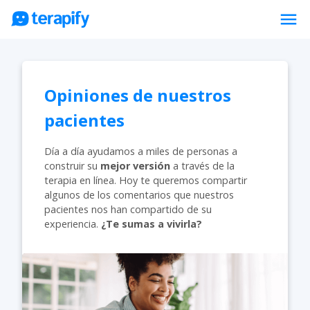
menu
Psicólogos en línea
Precios
Opiniones de nuestros
Opiniones
pacientes
Empresas
Día a día ayudamos a miles de personas a
Preguntas frecuentes
construir su
mejor versión
a través de la
terapia en línea. Hoy te queremos compartir
Blog
algunos de los comentarios que nuestros
pacientes nos han compartido de su
Trabaja con nosotros
experiencia.
¿Te sumas a vivirla?