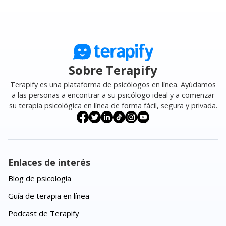
Por eso, en Terapify contamos con una
garantía
sino la calidad del vínculo, el espacio de confianza y la
ilimitada en tu primera cita
: si sientes que no
constancia en las sesiones.
conectaste con tu psicólogo, puedes agendar una
nueva sesión con otro profesional sin costo adicional,
hasta encontrar a la persona adecuada para ti.
Sobre Terapify
La terapia, como muchas cosas en la vida, se entiende
Terapify es una plataforma de psicólogos en línea. Ayúdamos
mejor viviéndola.
a las personas a encontrar a su psicólogo ideal y a comenzar
su terapia psicológica en línea de forma fácil, segura y privada.
Enlaces de interés
Blog de psicología
Guía de terapia en línea
Podcast de Terapify