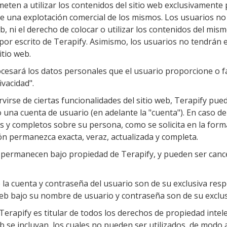
eten a utilizar los contenidos del sitio web exclusivamente 
nte una explotación comercial de los mismos. Los usuarios no
eb, ni el derecho de colocar o utilizar los contenidos del mis
 por escrito de Terapify. Asimismo, los usuarios no tendrán e
itio web.
ocesará los datos personales que el usuario proporcione o fac
ivacidad".
virse de ciertas funcionalidades del sitio web, Terapify pued
 una cuenta de usuario (en adelante la "cuenta"). En caso de 
s y completos sobre su persona, como se solicita en la forma 
n permanezca exacta, veraz, actualizada y completa.
s permanecen bajo propiedad de Terapify, y pueden ser canc
e la cuenta y contraseña del usuario son de su exclusiva res
 web bajo su nombre de usuario y contraseña son de su exclu
 Terapify es titular de todos los derechos de propiedad intele
 se incluyan, los cuales no pueden ser utilizados, de modo 