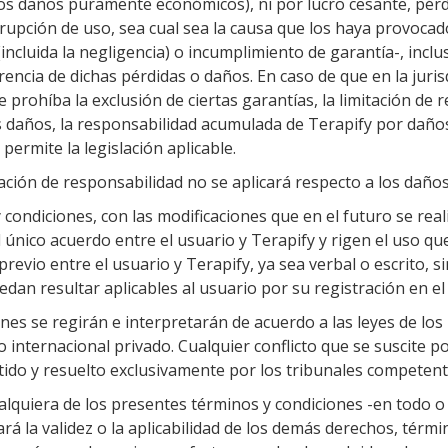
los daños puramente económicos), ni por lucro cesante, pérdi
rrupción de uso, sea cual sea la causa que los haya provocad
incluida la negligencia) o incumplimiento de garantía-, inc
rrencia de dichas pérdidas o daños. En caso de que en la juri
e prohíba la exclusión de ciertas garantías, la limitación de
s daños, la responsabilidad acumulada de Terapify por dañ
 permite la legislación aplicable.
itación de responsabilidad no se aplicará respecto a los daño
condiciones, con las modificaciones que en el futuro se reali
l único acuerdo entre el usuario y Terapify y rigen el uso qu
evio entre el usuario y Terapify, ya sea verbal o escrito, si
dan resultar aplicables al usuario por su registración en el 
nes se regirán e interpretarán de acuerdo a las leyes de l
internacional privado. Cualquier conflicto que se suscite po
ido y resuelto exclusivamente por los tribunales competent
cualquiera de los presentes términos y condiciones -en todo o
á la validez o la aplicabilidad de los demás derechos, términ