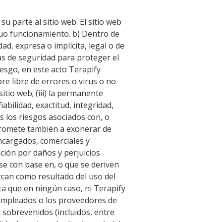
su parte al sitio web. El sitio web
inuo funcionamiento. b) Dentro de
ad, expresa o implícita, legal o de
das de seguridad para proteger el
iesgo, en este acto Terapify
re libre de errores o virus o no
itio web; (iii) la permanente
fiabilidad, exactitud, integridad,
os los riesgos asociados con, o
ompromete también a exonerar de
encargados, comerciales y
ción por daños y perjuicios
rse con base en, o que se deriven
uzcan como resultado del uso del
pta que en ningún caso, ni Terapify
s empleados o los proveedores de
 sobrevenidos (incluidos, entre