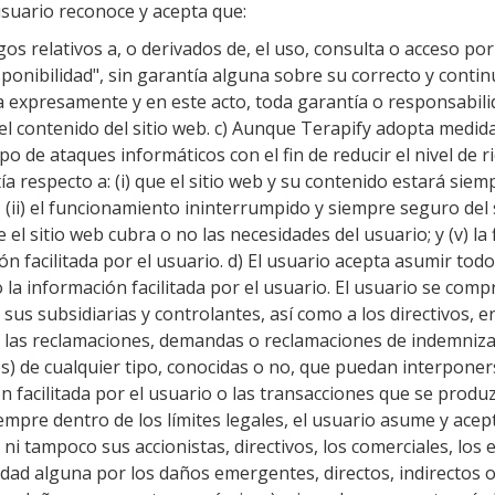
usuario reconoce y acepta que:
os relativos a, o derivados de, el uso, consulta o acceso por 
isponibilidad", sin garantía alguna sobre su correcto y cont
na expresamente y en este acto, toda garantía o responsabilid
 del contenido del sitio web. c) Aunque Terapify adopta medi
po de ataques informáticos con el fin de reducir el nivel de r
 respecto a: (i) que el sitio web y su contenido estará siemp
 (ii) el funcionamiento ininterrumpido y siempre seguro del s
e el sitio web cubra o no las necesidades del usuario; y (v) la 
ón facilitada por el usuario. d) El usuario acepta asumir tod
 o la información facilitada por el usuario. El usuario se c
 sus subsidiarias y controlantes, así como a los directivos, 
a las reclamaciones, demandas o reclamaciones de indemniza
os) de cualquier tipo, conocidas o no, que puedan interpone
ión facilitada por el usuario o las transacciones que se prod
iempre dentro de los límites legales, el usuario asume y ace
, ni tampoco sus accionistas, directivos, los comerciales, lo
idad alguna por los daños emergentes, directos, indirectos o