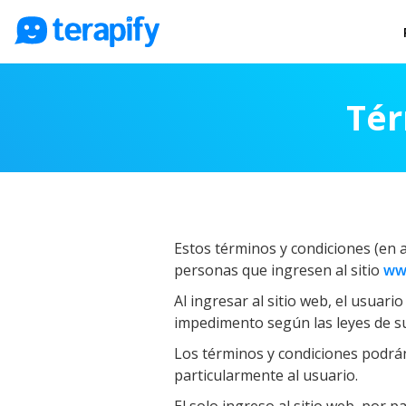
Psicólogos en línea
Tér
Precios
Opiniones
Empresas
Preguntas frecuentes
Blog
Estos términos y condiciones (en a
personas que ingresen al sitio
ww
Trabaja con nosotros
Al ingresar al sitio web, el usuar
impedimento según las leyes de su p
Los términos y condiciones podrán
particularmente al usuario.