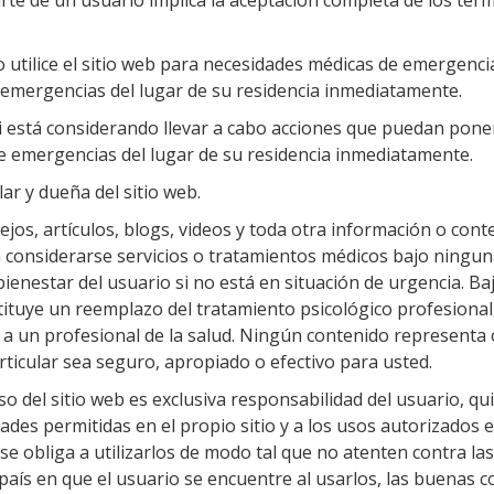
parte de un usuario implica la aceptación completa de los tér
o utilice el sitio web para necesidades médicas de emergencia
 emergencias del lugar de su residencia inmediatamente.
si está considerando llevar a cabo acciones que puedan poner
e emergencias del lugar de su residencia inmediatamente.
lar y dueña del sitio web.
ejos, artículos, blogs, videos y toda otra información o cont
n considerarse servicios o tratamientos médicos bajo ningun
bienestar del usuario si no está en situación de urgencia. 
ituye un reemplazo del tratamiento psicológico profesional, 
 a un profesional de la salud. Ningún contenido representa
icular sea seguro, apropiado o efectivo para usted.
uso del sitio web es exclusiva responsabilidad del usuario, q
ades permitidas en el propio sitio y a los usos autorizados 
 se obliga a utilizarlos de modo tal que no atenten contra l
el país en que el usuario se encuentre al usarlos, las buenas