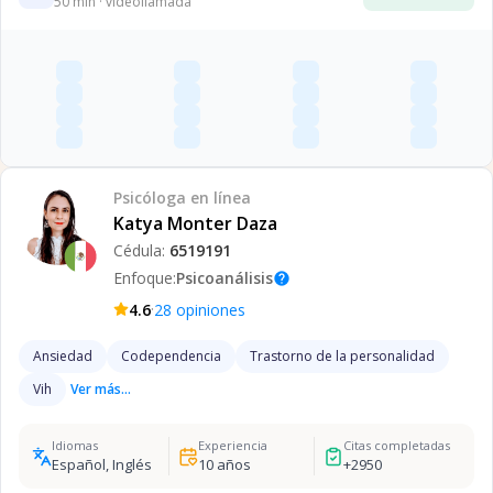
50
min · videollamada
Psicóloga
en línea
Katya Monter Daza
Cédula:
6519191
Enfoque:
Psicoanálisis
help
·
4.6
28
opiniones
Ansiedad
Codependencia
Trastorno de la personalidad
Vih
Ver más...
Idiomas
Experiencia
Citas completadas
Español, Inglés
10
años
+
2950