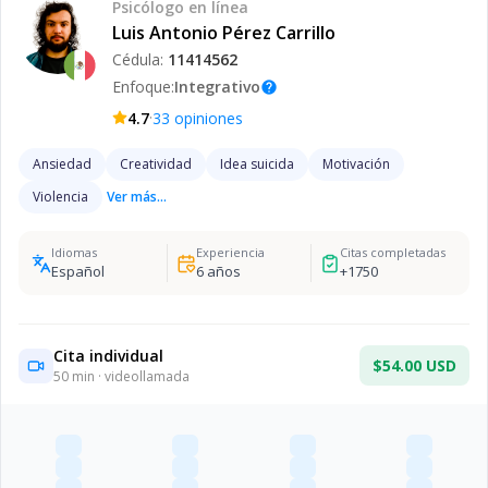
Psicólogo
en línea
Luis Antonio Pérez Carrillo
Cédula:
11414562
Enfoque:
Integrativo
help
·
4.7
33
opiniones
Ansiedad
Creatividad
Idea suicida
Motivación
Violencia
Ver más...
Idiomas
Experiencia
Citas completadas
Español
6
años
+
1750
Cita individual
$54.00 USD
50
min · videollamada