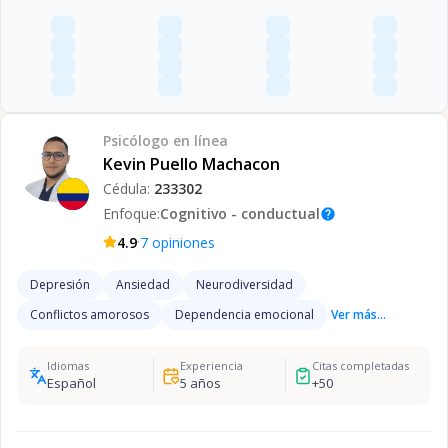
Psicólogo
en línea
Kevin Puello Machacon
Cédula:
233302
Enfoque:
Cognitivo - conductual
help
·
4.9
7
opiniones
Depresión
Ansiedad
Neurodiversidad
Conflictos amorosos
Dependencia emocional
Ver más...
Idiomas
Experiencia
Citas completadas
Español
5
años
+
50