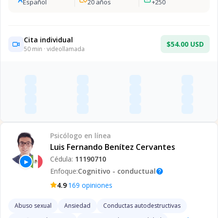
Español
20
años
+
250
Cita individual
$54.00 USD
50
min · videollamada
Psicólogo
en línea
Luis Fernando Benítez Cervantes
Cédula:
11190710
▶
Enfoque:
Cognitivo - conductual
help
·
4.9
169
opiniones
Abuso sexual
Ansiedad
Conductas autodestructivas