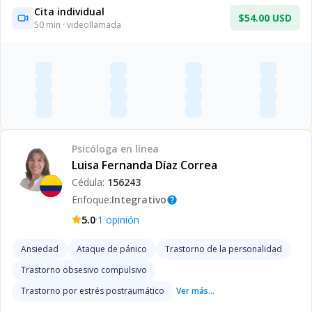
Cita individual
$54.00 USD
50
min · videollamada
Psicóloga
en línea
Luisa Fernanda Díaz Correa
Cédula:
156243
Enfoque:
Integrativo
help
·
5.0
1
opinión
Ansiedad
Ataque de pánico
Trastorno de la personalidad
Trastorno obsesivo compulsivo
Trastorno por estrés postraumático
Ver más...