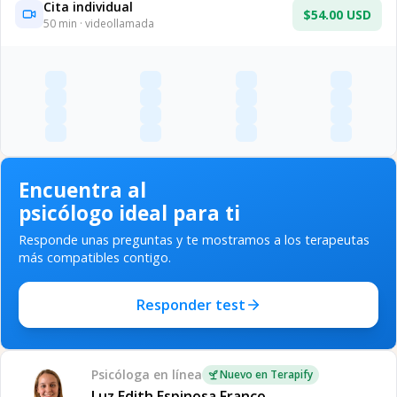
Cita individual
$54.00 USD
50
min · videollamada
Encuentra al
psicólogo ideal para ti
Responde unas preguntas y te mostramos a los terapeutas
más compatibles contigo.
Responder test
Psicóloga
en línea
Nuevo en Terapify
Luz Edith Espinosa Franco