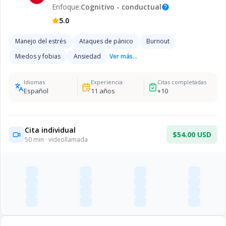
Enfoque:
Cognitivo - conductual
help
5.0
Manejo del estrés
Ataques de pánico
Burnout
Miedos y fobias
Ansiedad
Ver más...
Idiomas
Experiencia
Citas completadas
Español
11
años
+
10
Cita individual
$54.00 USD
50
min · videollamada