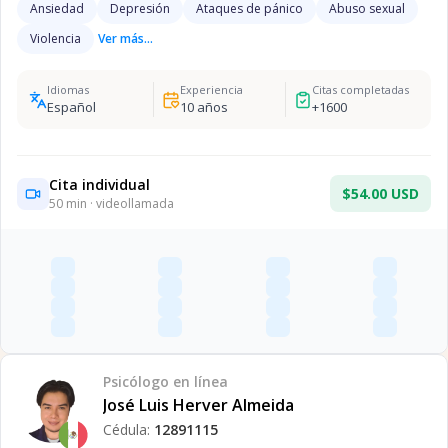
Ansiedad
Depresión
Ataques de pánico
Abuso sexual
Violencia
Ver más...
Idiomas
Experiencia
Citas completadas
Español
10
años
+
1600
Cita individual
$54.00 USD
50
min · videollamada
Psicólogo
en línea
José Luis Herver Almeida
Cédula:
12891115