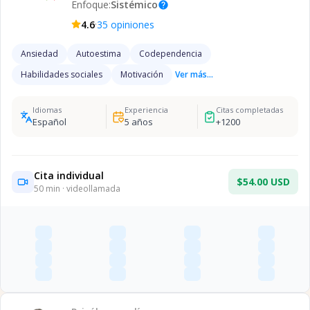
Enfoque:
Sistémico
help
·
4.6
35
opiniones
Ansiedad
Autoestima
Codependencia
Habilidades sociales
Motivación
Ver más...
Idiomas
Experiencia
Citas completadas
Español
5
años
+
1200
Cita individual
$54.00 USD
50
min · videollamada