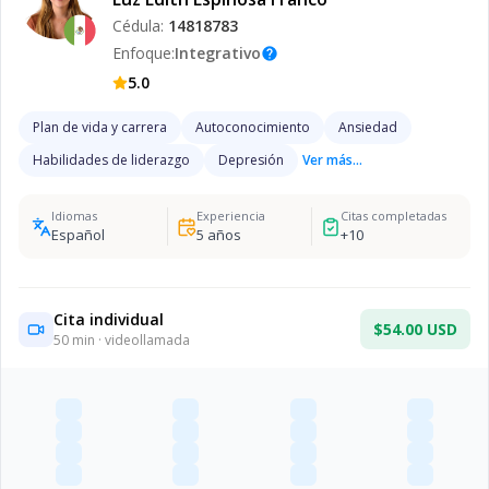
Cédula:
14818783
Enfoque:
Integrativo
help
5.0
Plan de vida y carrera
Autoconocimiento
Ansiedad
Habilidades de liderazgo
Depresión
Ver más...
Idiomas
Experiencia
Citas completadas
Español
5
años
+
10
Cita individual
$54.00 USD
50
min · videollamada