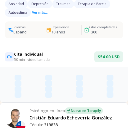
Ansiedad
Depresión
Traumas
Terapia de Pareja
Autoestima
Ver más...
Idiomas
Experiencia
Citas completadas
Español
10
años
+
300
Cita individual
$54.00 USD
50
min · videollamada
Psicólogo
en línea
Nuevo en Terapify
Cristián Eduardo Echeverría González
Cédula:
319838