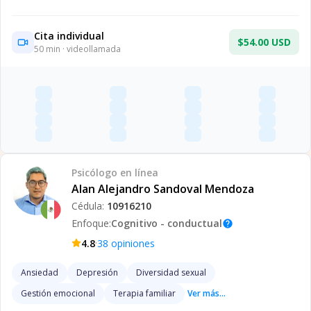
Cita individual
$54.00 USD
50
min · videollamada
Psicólogo
en línea
Alan Alejandro Sandoval Mendoza
Cédula:
10916210
Enfoque:
Cognitivo - conductual
help
·
4.8
38
opiniones
Ansiedad
Depresión
Diversidad sexual
Gestión emocional
Terapia familiar
Ver más...