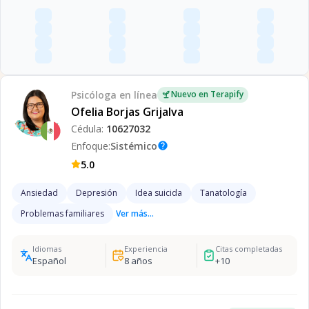
Psicóloga
en línea
Nuevo en Terapify
Ofelia Borjas Grijalva
Cédula:
10627032
Enfoque:
Sistémico
help
5.0
Ansiedad
Depresión
Idea suicida
Tanatología
Problemas familiares
Ver más...
Idiomas
Experiencia
Citas completadas
Español
8
años
+
10