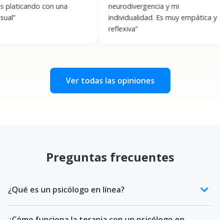
ando con una
neurodivergencia y mi
a
individualidad. Es muy empática y
a
reflexiva
”
h
a
Ver todas las opiniones
Preguntas frecuentes
keyboard_arrow_down
¿Qué es un psicólogo en línea?
Un psicólogo en línea es un profesional de la salud
¿Cómo funciona la terapia con un psicólogo en