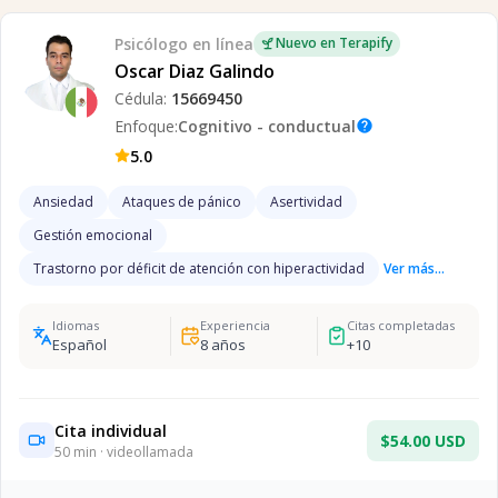
Psicólogo
en línea
Nuevo en Terapify
Oscar Diaz Galindo
Cédula:
15669450
Enfoque:
Cognitivo - conductual
help
5.0
Ansiedad
Ataques de pánico
Asertividad
Gestión emocional
Trastorno por déficit de atención con hiperactividad
Ver más...
Idiomas
Experiencia
Citas completadas
Español
8
años
+
10
Cita individual
$54.00 USD
50
min · videollamada