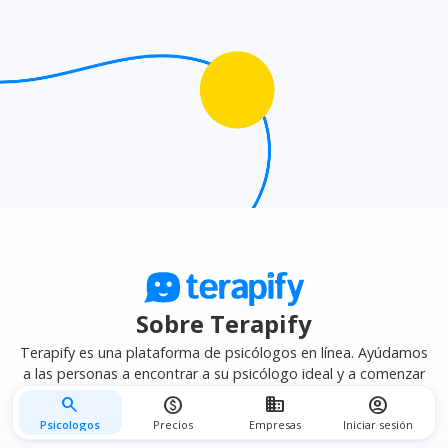
afinidad terapéutica
para encontrar el psicólogo que
mejor se adapte a tus necesidades.
Sobre Terapify
Terapify es una plataforma de psicólogos en línea. Ayúdamos
a las personas a encontrar a su psicólogo ideal y a comenzar
su terapia psicológica en línea de forma fácil, segura y privada.
search
monetization_on
business
account_circle
Psicologos
Precios
Empresas
Iniciar sesión