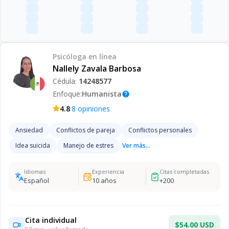
Psicóloga
en línea
Nallely Zavala Barbosa
Cédula:
14248577
Enfoque:
Humanista
help
·
4.8
8
opiniones
Ansiedad
Conflictos de pareja
Conflictos personales
Idea suicida
Manejo de estres
Ver más...
Idiomas
Experiencia
Citas completadas
Español
10
años
+
200
Cita individual
$54.00 USD