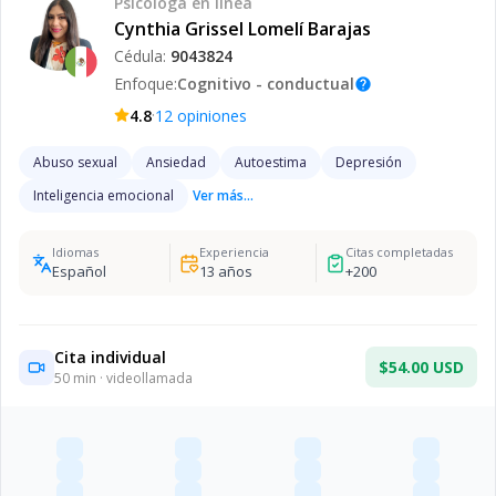
Psicóloga
en línea
Cynthia Grissel Lomelí Barajas
Cédula:
9043824
Enfoque:
Cognitivo - conductual
help
·
4.8
12
opiniones
Abuso sexual
Ansiedad
Autoestima
Depresión
Inteligencia emocional
Ver más...
Idiomas
Experiencia
Citas completadas
Español
13
años
+
200
Cita individual
$54.00 USD
50
min · videollamada