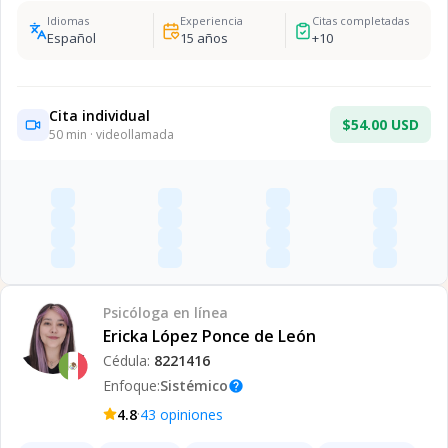
Idiomas
Experiencia
Citas completadas
Español
15
años
+
10
Cita individual
$54.00 USD
50
min · videollamada
Psicóloga
en línea
Ericka López Ponce de León
Cédula:
8221416
Enfoque:
Sistémico
help
·
4.8
43
opiniones