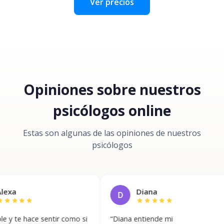
Ver precios
Opiniones sobre nuestros
psicólogos online
Estas son algunas de las opiniones de nuestros
psicólogos
Diana
D
ar
star
star
star
star
star
ce sentir como si
“
Diana entiende mi
“