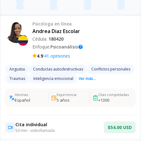
Psicóloga
en línea
Andrea Diaz Escolar
Cédula:
180420
Enfoque:
Psicoanálisis
help
·
4.9
41
opiniones
Angustia
Conductas autodestructivas
Conflictos personales
Traumas
Inteligencia emocional
Ver más...
Idiomas
Experiencia
Citas completadas
Español
5
años
+
1300
Cita individual
$54.00 USD
50
min · videollamada