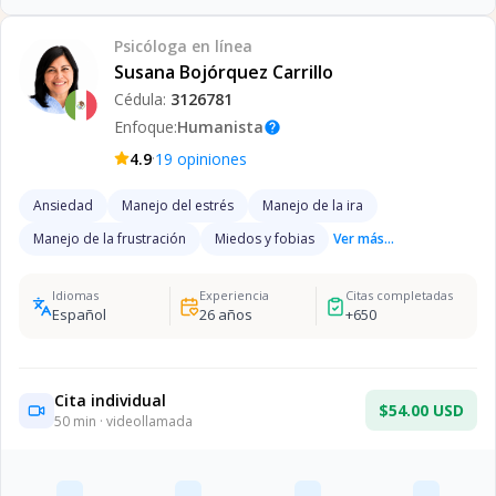
Psicóloga
en línea
Susana Bojórquez Carrillo
Cédula:
3126781
Enfoque:
Humanista
help
·
4.9
19
opiniones
Ansiedad
Manejo del estrés
Manejo de la ira
Manejo de la frustración
Miedos y fobias
Ver más...
Idiomas
Experiencia
Citas completadas
Español
26
años
+
650
Cita individual
$54.00 USD
50
min · videollamada