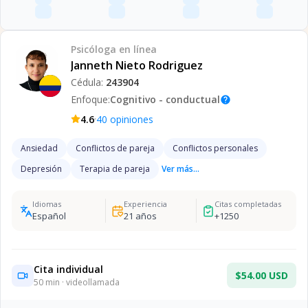
Psicóloga
en línea
Janneth Nieto Rodriguez
Cédula:
243904
Enfoque:
Cognitivo - conductual
help
·
4.6
40
opiniones
Ansiedad
Conflictos de pareja
Conflictos personales
Depresión
Terapia de pareja
Ver más...
Idiomas
Experiencia
Citas completadas
Español
21
años
+
1250
Cita individual
$54.00 USD
50
min · videollamada