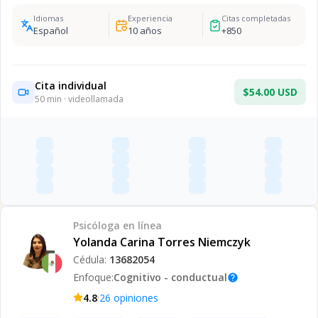
Idiomas
Experiencia
Citas completadas
Español
10
años
+
850
Cita individual
$54.00 USD
50
min · videollamada
Psicóloga
en línea
Yolanda Carina Torres Niemczyk
Cédula:
13682054
Enfoque:
Cognitivo - conductual
help
·
4.8
26
opiniones