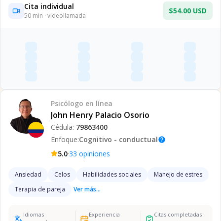
Cita individual
$54.00 USD
50
min · videollamada
Psicólogo
en línea
John Henry Palacio Osorio
Cédula:
79863400
Enfoque:
Cognitivo - conductual
help
·
5.0
33
opiniones
Ansiedad
Celos
Habilidades sociales
Manejo de estres
Terapia de pareja
Ver más...
Idiomas
Experiencia
Citas completadas