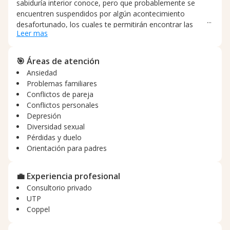
sabiduría interior conoce, pero que probablemente se
encuentren suspendidos por algún acontecimiento
desafortunado, los cuales te permitirán encontrar las
Leer mas
respuestas idóneas a la resolución del conflicto. Utilizo un
enfoque Holístico, adecuado al paciente y a su
cosmovisión; por ejemplo: el enfoque sistémico, que
🎯 Áreas de atención
sostiene que son las relaciones disfuncionales del sistema
Ansiedad
las que provocan la conducta inadecuada; o la
Problemas familiares
Logoterapia, que nos focaliza en el sentido de vida; y otros
Conflictos de pareja
más, es decir: “El traje a la medida del paciente".
Conflictos personales
Depresión
Diversidad sexual
Pérdidas y duelo
Orientación para padres
💼 Experiencia profesional
Consultorio privado
UTP
Coppel