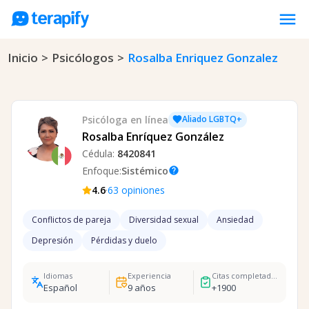
menu
Inicio
>
Psicólogos
>
Rosalba Enriquez Gonzalez
Psicólogos en línea
Precios
Opiniones
Psicóloga
en línea
Aliado LGBTQ+
Empresas
Rosalba Enríquez González
Cédula:
8420841
Preguntas frecuentes
Enfoque:
Sistémico
help
Blog
·
4.6
63
opiniones
Trabaja con nosotros
Conflictos de pareja
Diversidad sexual
Ansiedad
Depresión
Pérdidas y duelo
Idiomas
Experiencia
Citas completadas
Español
9
años
+
1900