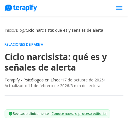
menu
Psicólogos en línea
Inicio
/
Blog
/
Ciclo narcisista: qué es y señales de alerta
Precios
Opiniones
RELACIONES DE PAREJA
Ciclo narcisista: qué es y
Empresas
señales de alerta
Preguntas frecuentes
Blog
Terapify - Psicólogos en Línea
/
17 de octubre de 2025
/
Actualizado:
11 de febrero de 2026
/
5
min de lectura
Trabaja con nosotros
Revisado clínicamente
·
Conoce nuestro proceso editorial