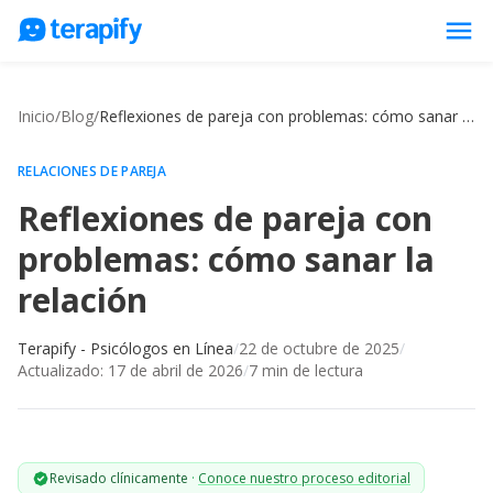
menu
Psicólogos en línea
Inicio
/
Blog
/
Reflexiones de pareja con problemas: cómo sanar la relación
Precios
Opiniones
RELACIONES DE PAREJA
Reflexiones de pareja con
Empresas
problemas: cómo sanar la
Preguntas frecuentes
relación
Blog
Trabaja con nosotros
Terapify - Psicólogos en Línea
/
22 de octubre de 2025
/
Actualizado:
17 de abril de 2026
/
7
min de lectura
Revisado clínicamente
·
Conoce nuestro proceso editorial