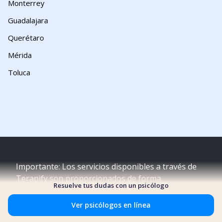
Monterrey
Guadalajara
Querétaro
Mérida
Toluca
Importante: Los servicios disponibles a través de
Terapify son proporcionados de forma
Resuelve tus dudas con un psicólogo
independiente por profesionales en salud mental
certificados. Terapify no proporciona ningún
Ver psicólogos en línea
servicio de salud mental u otros de atención