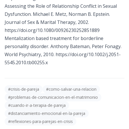
Assessing the Role of Relationship Conflict in Sexual
Dysfunction. Michael E. Metz, Norman B. Epstein.
Journal of Sex & Marital Therapy, 2002.
https://doi.org/10.1080/00926230252851889
Mentalization based treatment for borderline
personality disorder. Anthony Bateman, Peter Fonagy.
World Psychiatry, 2010.
https://doi.org/10.1002/j.2051-
5545.2010.tb00255.x
#
crisis-de-pareja
#
como-salvar-una-relacion
#
problemas-de-comunicacion-en-el-matrimonio
#
cuando-ir-a-terapia-de-pareja
#
distanciamiento-emocional-en-la-pareja
#
reflexiones-para-parejas-en-crisis