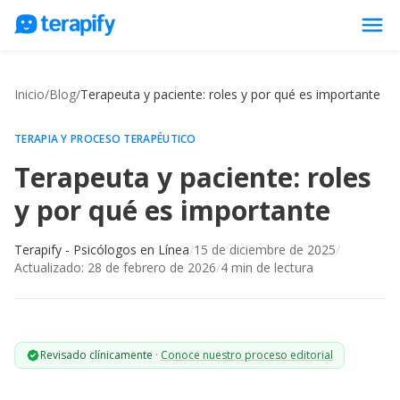
menu
Psicólogos en línea
Inicio
/
Blog
/
Terapeuta y paciente: roles y por qué es importante
Precios
Opiniones
TERAPIA Y PROCESO TERAPÉUTICO
Terapeuta y paciente: roles
Empresas
y por qué es importante
Preguntas frecuentes
Blog
Terapify - Psicólogos en Línea
/
15 de diciembre de 2025
/
Actualizado:
28 de febrero de 2026
/
4
min de lectura
Trabaja con nosotros
Revisado clínicamente
·
Conoce nuestro proceso editorial