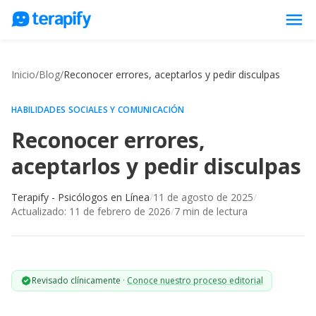
menu
Psicólogos en línea
Inicio
/
Blog
/
Reconocer errores, aceptarlos y pedir disculpas
Precios
Opiniones
HABILIDADES SOCIALES Y COMUNICACIÓN
Reconocer errores,
Empresas
aceptarlos y pedir disculpas
Preguntas frecuentes
Blog
Terapify - Psicólogos en Línea
/
11 de agosto de 2025
/
Actualizado:
11 de febrero de 2026
/
7
min de lectura
Trabaja con nosotros
Revisado clínicamente
·
Conoce nuestro proceso editorial