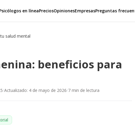
Psicólogos en línea
Precios
Opiniones
Empresas
Preguntas frecuen
tu salud mental
nina: beneficios para
25
/
Actualizado:
4 de mayo de 2026
/
7
min de lectura
orial