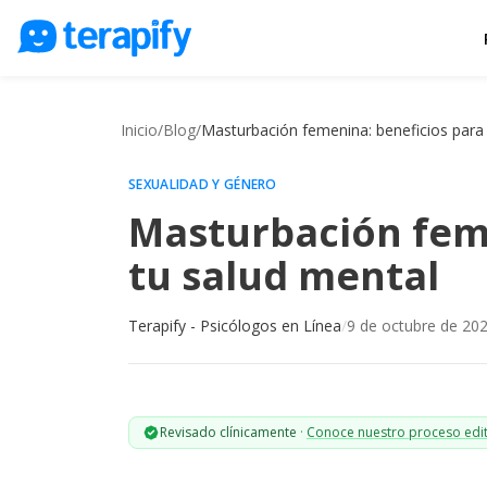
Psicólogos en línea
Precios
Inicio
/
Blog
/
Masturbación femenina: beneficios para 
Opiniones
SEXUALIDAD Y GÉNERO
Empresas
Masturbación feme
Preguntas frecuentes
tu salud mental
Blog
Terapify - Psicólogos en Línea
/
9 de octubre de 20
Trabaja con nosotros
Revisado clínicamente
·
Conoce nuestro proceso edit