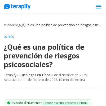
menu
Psicólogos en línea
Inicio
/
Blog
/
¿Qué es una política de prevención de riesgos psicosociales?
Precios
Opiniones
ESTRÉS
¿Qué es una política de
Empresas
prevención de riesgos
Preguntas frecuentes
psicosociales?
Blog
Trabaja con nosotros
Terapify - Psicólogos en Línea
/
2 de diciembre de 2025
/
Actualizado:
11 de febrero de 2026
/
10
min de lectura
Revisado clínicamente
·
Conoce nuestro proceso editorial