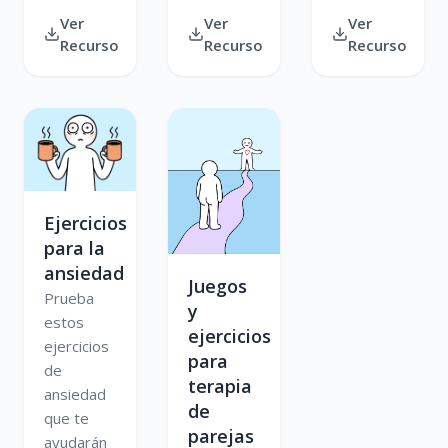
Ver
Ver
Ver
Recurso
Recurso
Recurso
Ejercicios
para la
ansiedad
Juegos
Prueba
y
estos
ejercicios
ejercicios
para
de
terapia
ansiedad
de
que te
parejas
ayudarán