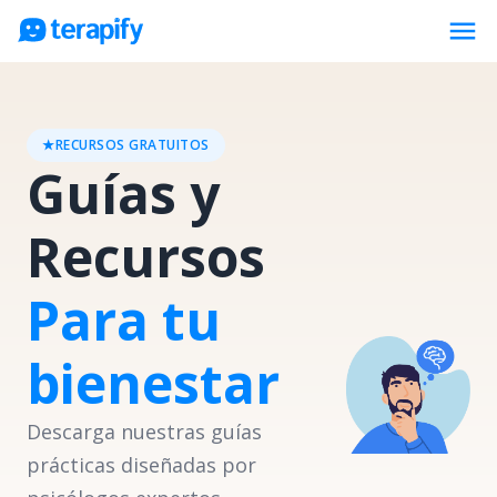
menu
Psicólogos en línea
Precios
★
RECURSOS GRATUITOS
Guías y
Opiniones
Empresas
Recursos
Preguntas frecuentes
Para tu
Blog
Trabaja con nosotros
bienestar
Descarga nuestras guías
prácticas diseñadas por