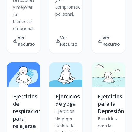
compromiso
y mejorar
personal.
tu
bienestar
emocional.
Ver
Ver
Ver
Recurso
Recurso
Recurso
Ejercicios
Ejercicios
Ejercicios
de
de yoga
para la
respiración
Depresión
Ejercicios
para
de yoga
Ejercicios
relajarse
fáciles de
para la