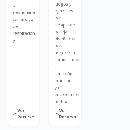
Juegos y
a
ejercicios
gestionarla
para
con apoyo
terapia de
de
parejas
respiración
diseñados
y
para
mejorar la
comunicación,
la
conexión
emocional
y el
entendimiento
mutuo.
Ver
Ver
Recurso
Recurso