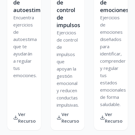
de
de
de
autoestima
control
emociones
de
Encuentra
Ejercicios
impulsos
ejercicios
de
de
emociones
Ejercicios
autoestima
diseñados
de control
que te
para
de
ayudarán
identificar,
impulsos
a regular
comprender
que
tus
y regular
apoyan la
emociones.
tus
gestión
estados
emocional
emocionales
y reducen
de forma
conductas
saludable.
impulsivas.
Ver
Ver
Ver
Recurso
Recurso
Recurso