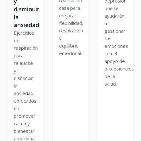
realizar en
y
depresión
casa para
que te
disminuir
mejorar
ayudarán
la
flexibilidad,
a
ansiedad
respiración
gestionar
Ejercicios
y
tus
de
equilibrio
emociones
respiración
emocional.
con el
para
apoyo de
relajarse
profesionales
y
de la
disminuir
salud.
la
ansiedad
enfocados
en
promover
calma y
bienestar
emocional.