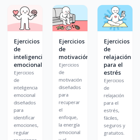
Ejercicios
Ejercicios
Ejercicios
de
de
de
inteligencia
motivación
relajación
emocional
para el
Ejercicios
estrés
de
Ejercicios
motivación
de
Ejercicios
diseñados
inteligencia
de
para
emocional
relajación
recuperar
diseñados
para el
el
para
estrés,
enfoque,
identificar
fáciles,
la energía
emociones,
seguros y
emocional
regular
gratuitos.
y el
reacciones