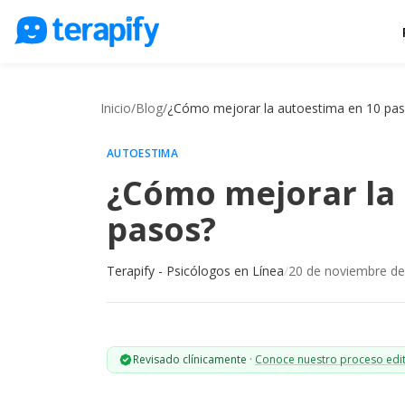
Psicólogos en línea
Precios
Inicio
/
Blog
/
¿Cómo mejorar la autoestima en 10 pa
Opiniones
AUTOESTIMA
Empresas
¿Cómo mejorar la
Preguntas frecuentes
pasos?
Blog
Terapify - Psicólogos en Línea
/
20 de noviembre d
Trabaja con nosotros
Revisado clínicamente
·
Conoce nuestro proceso edit