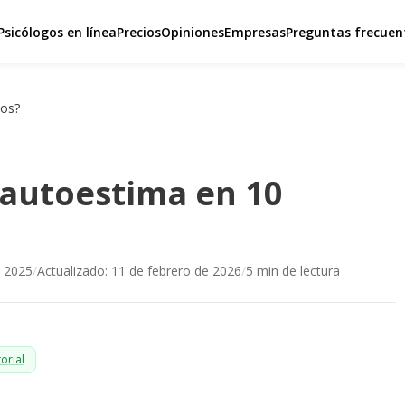
Psicólogos en línea
Precios
Opiniones
Empresas
Preguntas frecuen
sos?
 autoestima en 10
e 2025
/
Actualizado:
11 de febrero de 2026
/
5
min de lectura
orial