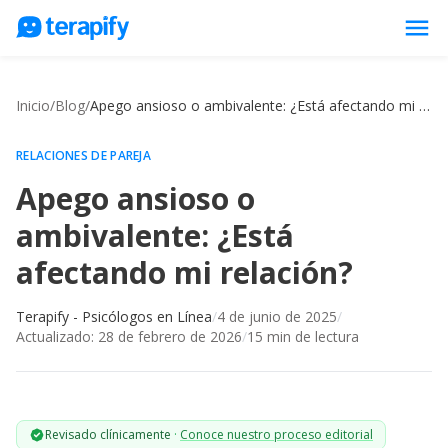
menu
Psicólogos en línea
Inicio
/
Blog
/
Apego ansioso o ambivalente: ¿Está afectando mi relación?
Precios
Opiniones
RELACIONES DE PAREJA
Apego ansioso o
Empresas
ambivalente: ¿Está
Preguntas frecuentes
afectando mi relación?
Blog
Trabaja con nosotros
Terapify - Psicólogos en Línea
/
4 de junio de 2025
/
Actualizado:
28 de febrero de 2026
/
15
min de lectura
Revisado clínicamente
·
Conoce nuestro proceso editorial