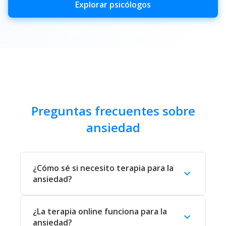
Explorar psicólogos
Preguntas frecuentes sobre
ansiedad
¿Cómo sé si necesito terapia para la
expand_more
ansiedad?
Podrías beneficiarte de terapia si la ansiedad
¿La terapia online funciona para la
interfiere con tu vida cotidiana: si te cuesta
expand_more
ansiedad?
dormir, concentrarte, mantener relaciones o si