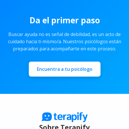
satisfacción en tu primera cita.
Da el primer paso
Buscar ayuda no es señal de debilidad, es un acto de
cuidado hacia ti mismo/a. Nuestros psicólogos están
preparados para acompañarte en este proceso.
Encuentra a tu psicólogo
Sobre Terapify