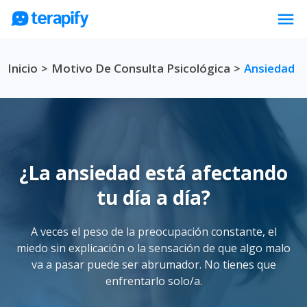
menu
Psicólogos en línea
Inicio
>
Motivo De Consulta Psicológica
>
Ansiedad
Precios
Opiniones
Empresas
Preguntas frecuentes
¿La ansiedad está afectando
Blog
tu día a día?
Trabaja con nosotros
A veces el peso de la preocupación constante, el
miedo sin explicación o la sensación de que algo malo
va a pasar puede ser abrumador. No tienes que
enfrentarlo solo/a.