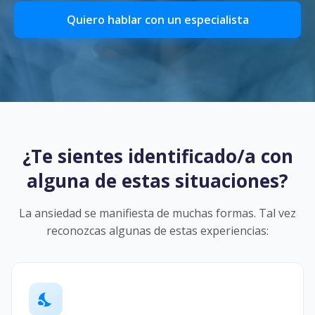
Quiero hablar con un especialista
¿Te sientes identificado/a con
alguna de estas situaciones?
La ansiedad se manifiesta de muchas formas. Tal vez
reconozcas algunas de estas experiencias:
nights_stay