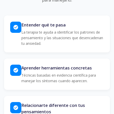
para manejarlo.
Entender qué te pasa
check_circle
La terapia te ayuda a identificar los patrones de
pensamiento y las situaciones que desencadenan
tu ansiedad.
Aprender herramientas concretas
check_circle
Técnicas basadas en evidencia científica para
manejar los síntomas cuando aparecen.
Relacionarte diferente con tus
check_circle
pensamientos