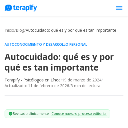
menu
Psicólogos en línea
Inicio
/
Blog
/
Autocuidado: qué es y por qué es tan importante
Precios
Opiniones
AUTOCONOCIMIENTO Y DESARROLLO PERSONAL
Autocuidado: qué es y por
Empresas
qué es tan importante
Preguntas frecuentes
Blog
Terapify - Psicólogos en Línea
/
19 de marzo de 2024
/
Actualizado:
11 de febrero de 2026
/
5
min de lectura
Trabaja con nosotros
Revisado clínicamente
·
Conoce nuestro proceso editorial