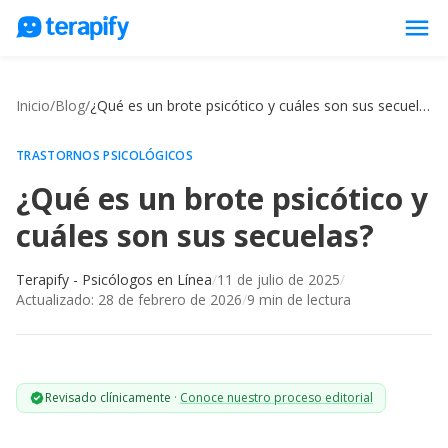
menu
Psicólogos en línea
Inicio
/
Blog
/
¿Qué es un brote psicótico y cuáles son sus secuelas?
Precios
Opiniones
TRASTORNOS PSICOLÓGICOS
¿Qué es un brote psicótico y
Empresas
cuáles son sus secuelas?
Preguntas frecuentes
Blog
Terapify - Psicólogos en Línea
/
11 de julio de 2025
/
Actualizado:
28 de febrero de 2026
/
9
min de lectura
Trabaja con nosotros
Revisado clínicamente
·
Conoce nuestro proceso editorial