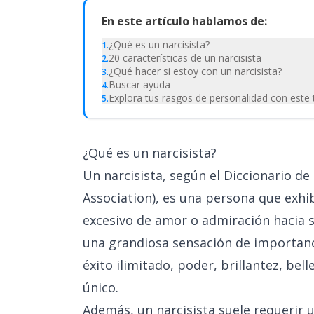
En este artículo hablamos de:
¿Qué es un narcisista?
1
.
20 características de un narcisista
2
.
¿Qué hacer si estoy con un narcisista?
3
.
Buscar ayuda
4
.
Explora tus rasgos de personalidad con este 
5
.
¿Qué es un narcisista?
Un narcisista, según el Diccionario de
Association), es una persona que exhib
excesivo de amor o admiración hacia s
una grandiosa sensación de importanc
éxito ilimitado, poder, brillantez, bel
único.
Además, un narcisista suele requerir 