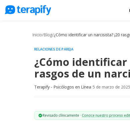
Psicólogos en línea
Precios
Inicio
/
Blog
/
¿Cómo identificar un narcisista? ¡20 rasg
Opiniones
RELACIONES DE PAREJA
Empresas
¿Cómo identificar 
Preguntas frecuentes
rasgos de un narci
Blog
Terapify - Psicólogos en Línea
/
5 de marzo de 202
Trabaja con nosotros
Revisado clínicamente
·
Conoce nuestro proceso edit