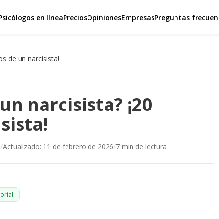
Psicólogos en línea
Precios
Opiniones
Empresas
Preguntas frecuen
os de un narcisista!
un narcisista? ¡20
sista!
5
/
Actualizado:
11 de febrero de 2026
/
7
min de lectura
orial