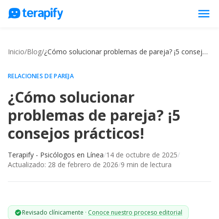
menu
Psicólogos en línea
Inicio
/
Blog
/
¿Cómo solucionar problemas de pareja? ¡5 consejos prácticos!
Precios
Opiniones
RELACIONES DE PAREJA
¿Cómo solucionar
Empresas
problemas de pareja? ¡5
Preguntas frecuentes
consejos prácticos!
Blog
Trabaja con nosotros
Terapify - Psicólogos en Línea
/
14 de octubre de 2025
/
Actualizado:
28 de febrero de 2026
/
9
min de lectura
Revisado clínicamente
·
Conoce nuestro proceso editorial